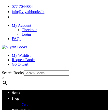
077-7044884
info@viyathbooks.lk
My Account
Checkout
Login
FAQs
My Wishlist
Request Books
Go to Cart
Search Books
×
Home
Shop
Cart