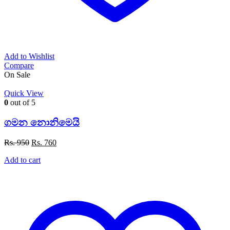
Add to Wishlist
Compare
On Sale
Quick View
0
out of 5
ගමන නොනිමෙයි
Original
Current
Rs.
950
Rs.
760
price
price
Add to cart
was:
is:
Rs. 950.
Rs. 760.