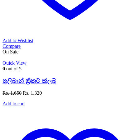
Add to Wishlist
Compare
On Sale
Quick View
0
out of 5
තලිබාන් ක්‍රිකට් ක්ලබ්
Original
Current
Rs.
1,650
Rs.
1,320
price
price
Add to cart
was:
is:
Rs. 1,650.
Rs. 1,320.