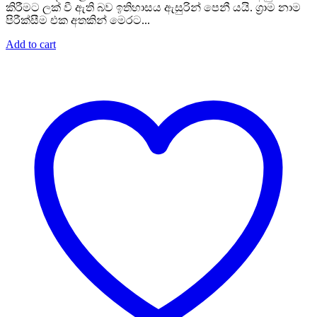
කිරීමට ලක් වී ඇති බව ඉතිහාසය ඇසුරින් පෙනී යයි. ග්‍රාම නාම
පිරීක්සීම එක අතකින් මෙරට...
Add to cart