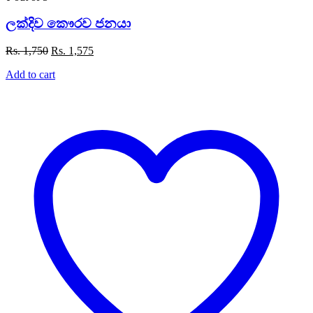
ලක්දිව කෞරව ජනයා
Original
Current
Rs.
1,750
Rs.
1,575
price
price
Add to cart
was:
is:
Rs. 1,750.
Rs. 1,575.