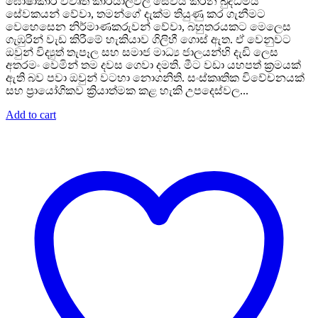
price
price
ඝෝෂාකාරී විවෘත කාර්යාලවල සේවය කරන බුද්ධිමය
was:
is:
සේවකයන් වේවා, තමන්ගේ දැක්ම තියුණු කර ගැනීමට
Rs. 1,250.
Rs. 1,000.
වෙහෙසෙන නිර්මාණකරුවන් වේවා, බහුතරයකට මෙලෙස
ගැඹුරින් වැඩ කිරීමේ හැකියාව ගිලිහී ගොස් ඇත. ඒ වෙනුවට
ඔවුන් විද්‍යුත් තැපෑල සහ සමාජ මාධ්‍ය ජාලයන්හි දැඩි ලෙස
අතරමං වෙමින් තම දවස ගෙවා දමති. මීට වඩා යහපත් ක්‍රමයක්
ඇති බව පවා ඔවුන් වටහා නොගනිති. සංස්කෘතික විවේචනයක්
සහ ප්‍රායෝගිකව ක්‍රියාත්මක කළ හැකි උපදෙස්වල...
Add to cart