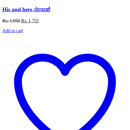
His and hers රහසක්
Original
Current
Rs.
1,950
Rs.
1,755
price
price
Add to cart
was:
is:
Rs. 1,950.
Rs. 1,755.