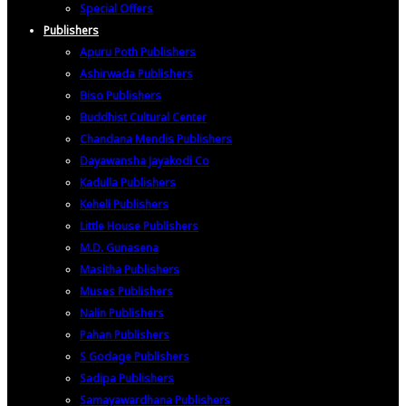
Special Offers
Publishers
Apuru Poth Publishers
Ashirwada Publishers
Biso Publishers
Buddhist Cultural Center
Chandana Mendis Publishers
Dayawansha Jayakodi Co
Kadulla Publishers
Keheli Publishers
Little House Publishers
M.D. Gunasena
Masitha Publishers
Muses Publishers
Nalin Publishers
Pahan Publishers
S Godage Publishers
Sadipa Publishers
Samayawardhana Publishers