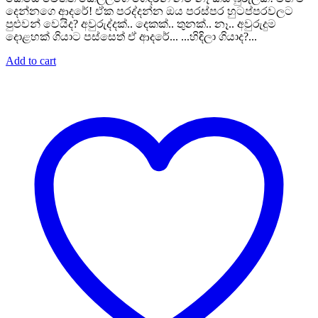
දෙන්නගෙ ආදරේ! ඒක පරද්දන්න ඔය පරස්පර හුටප්පරවලට
පුළුවන් වෙයිද? අවුරුද්දක්.. දෙකක්.. තුනක්.. නෑ.. අවුරුදුම
දොළහක් ගියාට පස්සෙත් ඒ ආදරේ... ...හිඳිලා ගියාද?...
Add to cart