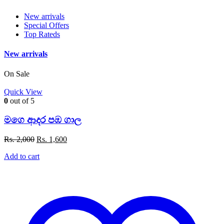
New arrivals
Special Offers
Top Rateds
New arrivals
On Sale
Quick View
0
out of 5
මගෙ ආදර පඹ ගාල
Original
Current
Rs.
2,000
Rs.
1,600
price
price
Add to cart
was:
is:
Rs. 2,000.
Rs. 1,600.