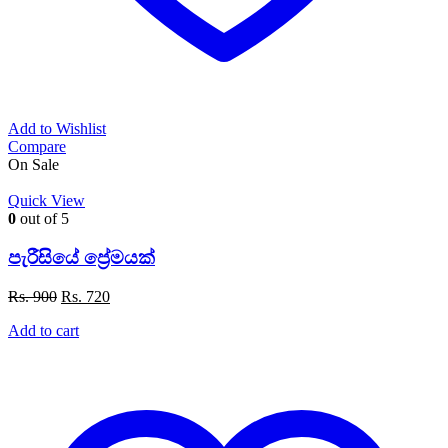
Add to Wishlist
Compare
On Sale
Quick View
0
out of 5
පැරීසියේ ප්‍රේමයක්
Original
Current
Rs.
900
Rs.
720
price
price
Add to cart
was:
is:
Rs. 900.
Rs. 720.