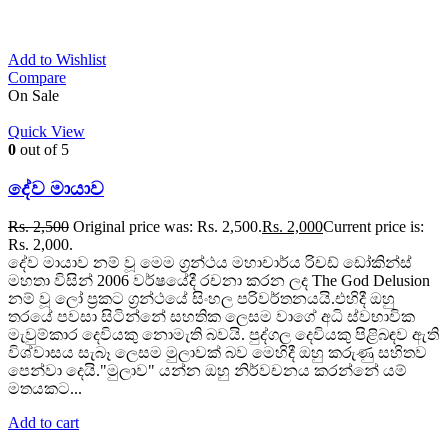
Add to Wishlist
Compare
On Sale
Quick View
0
out of 5
දේව මායාව
Rs.
2,500
Original price was: Rs. 2,500.
Rs.
2,000
Current price is:
Rs. 2,000.
දේව මායාව නම් වූ මෙම ග්‍රන්ථය මහාචාර්ය රිචඩ් ඩෝකින්ස්
මහතා විසින් 2006 වර්ෂයේදී රචනා කරන ලද The God Delusion
නම් වූ ලෝ ප්‍රකට ග්‍රන්ථයේ සිංහල පරිවර්තනයයි.එහිදී ඔහු
තරයේ පවසා සිටින්නේ සහතික ලෙසම වාගේ අධි ස්වභාවික
මැවුම්කාර දෙවියකු නොමැති බවයි. පුද්ගල දෙවියකු පිළිබඳව ඇති
විශ්වාසය සැබෑ ලෙසම මුලාවක් බව මෙහිදී ඔහු කරුණු සහිතව
පෙන්වා දෙයි."මුලාව" යන්න ඔහු නිර්වචනය කරන්නේ යම්
මතයකට...
Add to cart