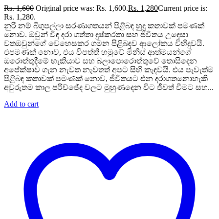
Rs.
1,600
Original price was: Rs. 1,600.
Rs.
1,280
Current price is:
Rs. 1,280.
නුරි නම් බිගුපල්ලා සරණාගතයන් පිළිබඳ හුදු කතාවක් පමණක්
නොව. ඔවුන් විඳ දරා ගත්තා දුෂ්කරතා සහ ජීවිතය උදෙසා
වතඔවුන්ගේ වෙහෙසකර ගමන පිළිබඳව ආලෝකය විහිදුවයි.
එපමණක් නොව, එය විපත්ති හමුවේ මිනිස් ආත්මයන්ගේ
ඔරොත්තුදීමේ හැකියාව සහ බලාපොරොත්තුවේ තොසිඳෙන
අපේක්ෂාව ගැන නැවත නැවතත් අපට සිහි කැඳවයි. එය පැවැත්ම
පිළිබඳ කතාවක් පමණක් නොව, ජීවිතයට එන දරාගතනොහැකි
අවුරුතම කාල පරිච්ඡේද වලට මුහුණදෙන විට ජීවත් වීමට සහ...
Add to cart