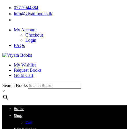
077-7044884
info@viyathbooks.lk
My Account
Checkout
Login
FAQs
My Wishlist
Request Books
Go to Cart
Search Books
×
Home
Shop
Cart