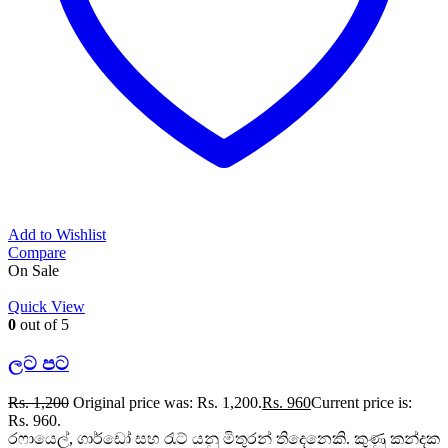
Add to Wishlist
Compare
On Sale
Quick View
0
out of 5
ලට පට
Rs.
1,200
Original price was: Rs. 1,200.
Rs.
960
Current price is:
Rs. 960.
රෆායෙල්, ගාර්ඩෝ සහ රැට් යනු මිතුරන් තිදෙනෙකි. කුණු කන්දක