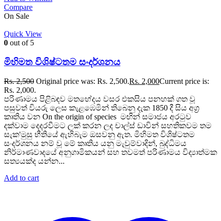
Compare
On Sale
Quick View
0
out of 5
මිහිමත විශිෂ්ටතම සංදර්ශනය
Rs.
2,500
Original price was: Rs. 2,500.
Rs.
2,000
Current price is:
Rs. 2,000.
පරිණාමය පිළිබඳව මතභේදය වසර එකසිය පනහක් ගත වූ
පසුවත් වියරු ලෙස කැළඹෙමින් තිබෙනු දැක 1850 දී සිය අග්‍ර
කෘතිය වන On the origin of species මඟින් සමාජය අරටුව
දක්වාම දෙදරවීමට ලක් කරන ලද චාල්ස් ඩාවින් සහතිකවම තම
සැක'මුසු භීතියේ ඇහිබැම ඔසවනු ඇත. මිහිමත විශිෂ්ටතම
සංදර්ශනය නම් වූ මේ කෘතිය යනු මැවුම්වාදින්, බුද්ධිමය
නිර්මාණවාදයේ අනුගාමිකයන් සහ තවමත් පරිණාමය විද්‍යාත්මක
සත්‍යයක්ද යන්න...
Add to cart