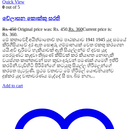
Quick View
0
out of 5
වේලාසන කොක්කු සරති
Rs.
450
Original price was: Rs. 450.
Rs.
360
Current price is:
Rs. 360.
මේ කතාවේදී අයිත්මාතොව් තම පාඨකයාව 1941 1945 යුද සමයේ
කිර්ගීසියාවේ දුර ඈත සොඳුරු ගම්මානයක් වෙත එකතු කරගෙන
යයි.අවි දැරීමට හැකියාවක් ඇති සියල්ලන්ම ඒ දවස යුද
පෙරමුණට කැඳවා තිබුණේ කිසිවක් කර කියාගත නොහැකි
වයස්ගත කාන්තාවන් සහ කුඩා දරුවන් පමණක් ගමෙහි ඉතිරි
කරමිනි.වැඩිහිටි පිරිමින්ගේ කටයුතු සියල්ල හිරිමලුන්ගේ
කරමත පැටවුණි. ප්‍රථම වතාවට මේ හිරිමල් යෞවනයන්ව
දුෂ්කර යුද වාතාවරණය මැද්දේ සී සා, බිම නගා,...
Add to cart