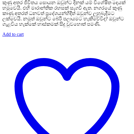
කුණු අතර ජීවිතය සොයන ඔවුන්ට දිනක් යම් විශේෂිත දෙයක්
හමුවෙයි. එහි මාරාන්තික රහසක් සැගවී ඇත. නගරයේ කුණු
කාණු අතරත් ධනවත් ප්‍රදේශයන්හිදීත් ඔවුන්ව ලුහුබැදීමට
ලක්වෙයි. නමුත් ඔවුන්ට බේරී පලායමට හැකිවේවිද? ඔවුන්ට
ගැළවිය හැක්කේ හාස්කමක් සිදු වුවහොත් පමණි.
Add to cart