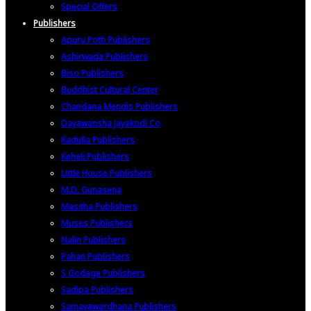
Special Offers
Publishers
Apuru Poth Publishers
Ashirwada Publishers
Biso Publishers
Buddhist Cultural Center
Chandana Mendis Publishers
Dayawansha Jayakodi Co
Kadulla Publishers
Keheli Publishers
Little House Publishers
M.D. Gunasena
Masitha Publishers
Muses Publishers
Nalin Publishers
Pahan Publishers
S Godage Publishers
Sadipa Publishers
Samayawardhana Publishers