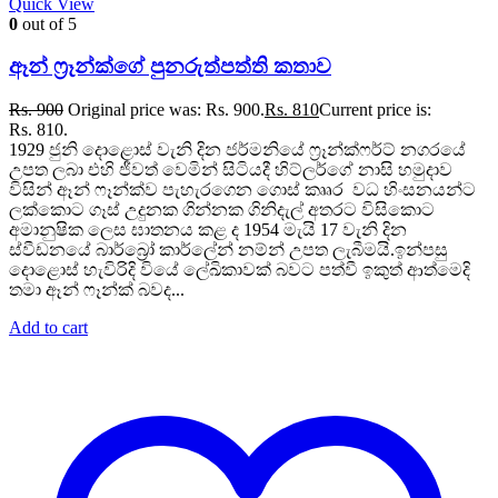
Quick View
0
out of 5
ඈන් ෆ්‍රෑන්ක්ගේ පුනරුත්පත්ති කතාව
Rs.
900
Original price was: Rs. 900.
Rs.
810
Current price is:
Rs. 810.
1929 ජුනි දොළොස් වැනි දින ජර්මනියේ ෆ්‍රෑන්ක්ෆර්ට් නගරයේ
උපත ලබා එහි ජීවත් වෙමින් සිටියදී හිට්ලර්ගේ නාසි හමුදාව
විසින් ඈන් ෆෑන්ක්ව පැහැරගෙන ගොස් කෲර වධ හිංසනයන්ට
ලක්කොට ගෑස් උදුනක ගින්නක ගිනිදැල් අතරට විසිකොට
අමානුෂික ලෙස ඝාතනය කළ ද 1954 මැයි 17 වැනි දින
ස්වීඩනයේ බාර්බ්‍රෝ කාර්ලේන් නම්න් උපත ලැබීමයි.ඉන්පසු
දොළොස් හැවිරිදි වියේ ලේඛිකාවක් බවට පත්වී ඉකුත් ආත්මෙදි
තමා ඈන් ෆෑන්ක් බවද...
Add to cart