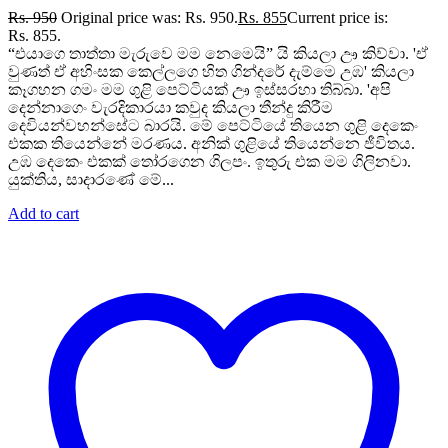
Rs.
950
Original price was: Rs. 950.
Rs.
855
Current price is:
Rs. 855.
“එයාගෙ තාත්තා මැරුවෙ මම නෙමෙයි” යි කියලා ඌ කිව්වා. 'ඒ
වුණත් ඒ අහිංසක කෙල්ලගෙ හිත ගින්දරේ දැම්මෙ උඹ' කියලා
කෑගහන ගමං මම ගුළි පෙට්ටියක් ඌ ඉස්සරහා තිබ්බා. 'අපි
දෙන්නාගෙං වැරදිකාරයා කවුද කියලා තීන්දු කිරීම
දෙවියන්වහන්සේට බාරයි. මේ පෙට්ටියේ තියෙන ගුළි දෙකෙං
එකක තියෙන්නේ මරණය. අනික් ගුළියේ තියෙන්නෙ ජීවිතය.
උඹ දෙකෙං එකක් තෝරගෙන ගිලපං. ඉතුරු එක මම ගිලිනවා.
යුක්තිය, සාදාරණේ මේ...
Add to cart