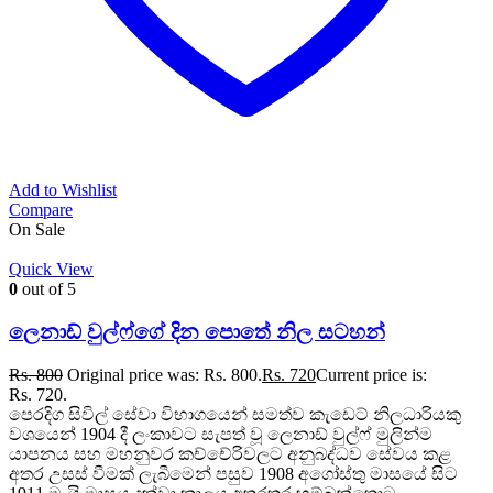
Add to Wishlist
Compare
On Sale
Quick View
0
out of 5
ලෙනාඩ් වුල්ෆ්ගේ දින පොතේ නිල සටහන්
Rs.
800
Original price was: Rs. 800.
Rs.
720
Current price is:
Rs. 720.
පෙරදිග සිවිල් සේවා විභාගයෙන් සමත්ව කැඩෙට් නිලධාරියකු
වශයෙන් 1904 දී ලංකාවට සැපත් වූ ලෙනාඩ් වුල්ෆ් මුලින්ම
යාපනය සහ මහනුවර කච්චේරිවලට අනුබද්ධව සේවය කළ
අතර උසස් වීමක් ලැබීමෙන් පසුව 1908 අගෝස්තු මාසයේ සිට