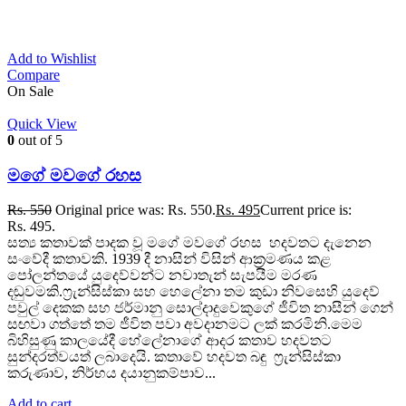
Add to Wishlist
Compare
On Sale
Quick View
0
out of 5
මගේ මවගේ රහස
Rs.
550
Original price was: Rs. 550.
Rs.
495
Current price is:
Rs. 495.
සත්‍ය කතාවක් පාදක වූ මගේ මවගේ රහස හදවතට දැනෙන
සංවේදී කතාවකි. 1939 දී නාසින් විසින් ආක්‍රමණය කළ
පෝලන්තයේ යුදෙව්වන්ට නවාතැන් සැපයීම මරණ
දඬුවමකි.ෆ්‍රැන්සිස්කා සහ හෙලේනා තම කුඩා නිවසෙහි යුදෙව්
පවුල් දෙකක සහ ජර්මානු සොල්දාදුවෙකුගේ ජීවිත නාසීන් ගෙන්
සඟවා ගත්තේ තම ජීවිත පවා අවදානමට ලක් කරමිනි.මෙම
බිහිසුණු කාලයේදී හේලේනාගේ ආදර කතාව හදවතට
සුන්දරත්වයත් ලබාදෙයි. කතාවේ හදවත බඳු ෆ්‍රැන්සිස්කා
කරුණාව, නිර්භය දයානුකම්පාව...
Add to cart