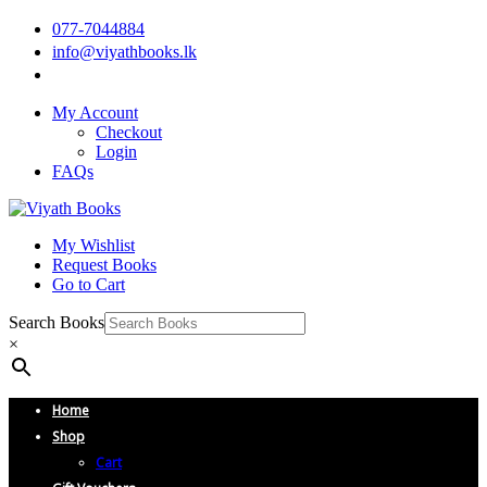
077-7044884
info@viyathbooks.lk
My Account
Checkout
Login
FAQs
My Wishlist
Request Books
Go to Cart
Search Books
×
Home
Shop
Cart