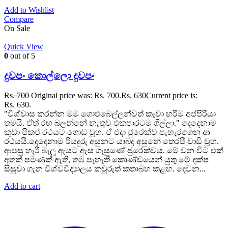
Add to Wishlist
Compare
On Sale
Quick View
0
out of 5
දුවපං කොල්ලො දුවපං
Rs.
700
Original price was: Rs. 700.
Rs.
630
Current price is:
Rs. 630.
"විශ්වාස කරන්න මම ගොළුබෙල්ලන්වත් කෑවා හරිම අප්පිරියා
තමයි. ඒත් රහ බලන්නේ නැතුව එකපාරටම ගිල්ලා." දෙදෙනාම
කුඩා පිකප් රථයට ගොඩ වූහ. ඒ එදා ජුරෙක්ව පැහැරගෙන ආ
රථයයි.දෙදෙනාම රියදුරු අසුනට යාබද අසුනේ තෙරපී වාඩි වූහ.
ආපසු හැරී බැලූ ඇයට ඇස ගැසුණේ ජුරෙක්වය. මේ වන විට එක්
අතක් පමණක් ඇති, තඹ පැහැති කොණ්ඩයෙන් යුතු මේ දක්ෂ
සිසුවා ගැන විශ්වවිද්‍යාලය කවුරුත් කතාබහ කළහ. දෙවන...
Add to cart