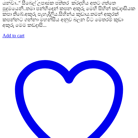
යනවා.." සීබෙල් උපාසක පත්තර කරදහිය අතට ගත්තෙ
පුදුමයෙනි..තමා පන්හිඳෙන් කපන අකුරු මෙහි සිහින් කඩදාසියක
කපා තිබේ.අකුරු පැහැදිලිය.සිහින්ය කුඩාය.තමන් අකුරක්
කපන්නට ගන්නා මහන්සිය අනුව බලන විට මෙතරම් කුඩා
අකුරු මෙම කඩදාසි...
Add to cart