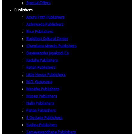
Special Offers
Publishers
Apuru Poth Publishers
Ashirwada Publishers
Biso Publishers
Buddhist Cultural Center
Chandana Mendis Publishers
Dayawansha Jayakodi Co
Kadulla Publishers
Keheli Publishers
Little House Publishers
M.D. Gunasena
Masitha Publishers
Muses Publishers
Nalin Publishers
Pahan Publishers
S Godage Publishers
Sadipa Publishers
Samayawardhana Publishers