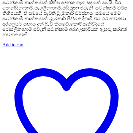
සටන්කාමී කාන්තාවන් කිහිප දෙනකු ගැන සඳහන් වෙයි. වීර
පොන්සිනාහාමි,මැගලිනාහාමී,මයිමූනා එවැනි සටන්කාමී චරිත
කිහිපයකි. ඒ සමයේ පැවති ට්‍රෑම්කාර් වර්ජනය සමයේ මෙම
සටන්කාමී කාන්තාවන් ට්‍රෑමකාර් පීලිමත දිගාවී එම රථ නවතවා
අරගලයට සහාය දුන් බැව් කියවේ.කොම්පැනිවීදියේ
රොසලිනාහාමී එවැනි සටන්කාමී අරගලකාරියක් ඇසුරු කරගත්
නවකතාවකි.
Add to cart