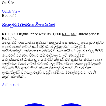
On Sale
Quick View
0
out of 5
මහනුවර රජමහා විහාරාරාම
Rs.
1,600
Original price was: Rs. 1,600.
Rs.
1,440
Current price is:
Rs. 1,440.
මහනුවර රාජධානිය අවසන් කාලයේ සෙංකඩගල අගනුවර අවට
පළාත් පහක් වෙන් කර තිබුණි. ඒ උඩුනුවර, යටිනුවර,
හාරිස්පත්තුව, තුම්පන හා දුම්බර වශයෙනුයි.මේ ප්‍රදේශ වල පිහිටි
බොහෝ රජමහා විහාර සහ දේවාල වලට මහරජුගේ
කරුණාවෙන් රාජානුග්‍රහය හිමිව තිබුණි.එම පූජනීය ස්ථාන ගැන
කතුවරයා වසර අටක් තිස්සේ කළ දීර්ඝ අධ්‍යයනයක ප්‍රතිඵලයකි
ඔබ මේ පිටු අතර කියවන්නෙ.මහනුවර ප්‍රකට විහාර වන
ලංකාතිලකය, ගඩලාදෙනිය, සූරියගොඩ, දෙගල්දොරුව වැනි
තැන් පමණක්...
Add to cart