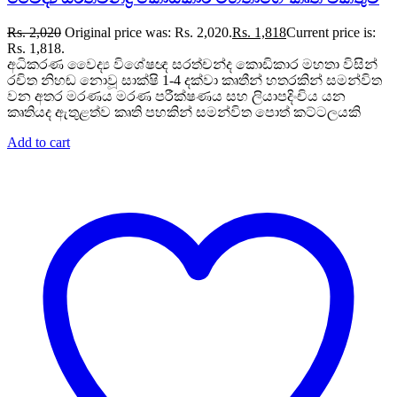
Rs.
2,020
Original price was: Rs. 2,020.
Rs.
1,818
Current price is:
Rs. 1,818.
අධිකරණ වෛද්‍ය විශේෂඥ සරත්චන්ද කොඩිකාර මහතා විසින්
රචිත නිහඬ නොවූ සාක්ෂි 1-4 දක්වා කෘතීන් හතරකින් සමන්විත
වන අතර මරණය මරණ පරීක්ෂණය සහ ලියාපදිංචිය යන
කෘතියද ඇතුළත්ව කෘති පහකින් සමන්විත පොත් කට්ටලයකි
Add to cart