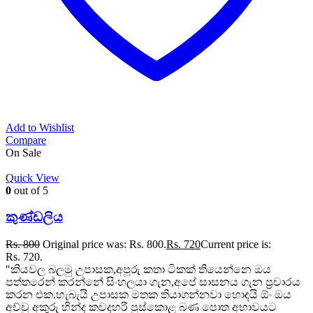
Add to Wishlist
Compare
On Sale
Quick View
0
out of 5
කුණ්ඩලිය
Rs.
800
Original price was: Rs. 800.
Rs.
720
Current price is:
Rs. 720.
"කියවල බලමු උපාසක,අපූරු කතා ටිකක් තියෙන්නෙ ඔය
පත්තරෙන් කරන්නේ සිංහලයා ගැන,අපේ සාසනය ගැන ප්‍රචාරය
කරන එක.හැබැයි උපාසක මතක තියාගන්නවා හොඳයි ඕං ඔය
අච්චු අකුරු හින්ද කවදහරි පුස්කොළ බණ පොත අභාවයට