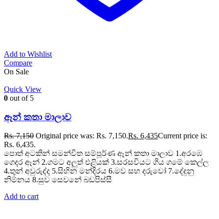
Add to Wishlist
Compare
On Sale
Quick View
0
out of 5
ඈන් කතා මාලාව
Rs.
7,150
Original price was: Rs. 7,150.
Rs.
6,435
Current price is:
Rs. 6,435.
පොත් අටකින් සමන්විත සම්පූර්ණ ඈන් කතා මාලාව 1.අරඹෙ
ගෙදර ඈන් 2.ගමට අලුත් එළියක් 3.සරසවියට ගිය ගමේ කෙල්ල
4.තුන් අවුරුද්ද 5.සිහින මන්දිරය 6.මව සහ දරුවෝ 7.දේදුනු
නිම්නය 8.සුව සෙවනේ බඩපිස්සී
Add to cart