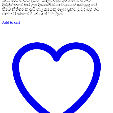
1911 මැයි මාසය දක්වා කාලය අතරතුර හම්බන්තොට
දිස්ත්‍රික්කයේ බාර උප දිසාපතිවරයා වශයෙන් කටයුතු කර
තිබේ.නීතිගරුක දැඩි පාලකයෙකු ලෙස ප්‍රකට වුවද ඔහු තම
රාජකාරි සමයේ දී බොහෝ විට ක්‍රියා...
Add to cart