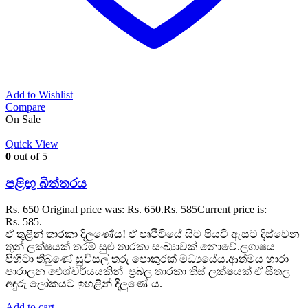
Add to Wishlist
Compare
On Sale
Quick View
0
out of 5
පළිඟු බිත්තරය
Rs.
650
Original price was: Rs. 650.
Rs.
585
Current price is:
Rs. 585.
ඒ තුළින් තාරකා දිලුණේය! ඒ පෘථිවියේ සිට පියවි ඇසට දිස්වෙන
තුන් ලක්ෂයක් තරම් සුළු තාරකා සංඛ්‍යාවක් නොවේ.ලගාෂය
පිහිටා තිබුණේ සුවිසල් තරු පොකුරක් මධ්‍යයේය.ආත්මය හාරා
පාරාලන ඓශ්චර්යයකින් ප්‍රබල තාරකා තිස් ලක්ෂයක් ඒ සීතල
අඳුරු ලෝකයට ඉහළින් දිලුණේ ය.
Add to cart