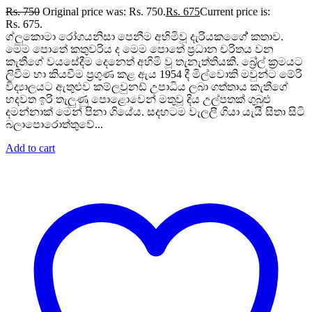
Rs.
750
Original price was: Rs. 750.
Rs.
675
Current price is:
Rs. 675.
ග්ලුකොමා රෝගයනිසා පෙනීම අහිමිවූ දැරියකගේේ කතාව.
මෙම පොතේ කතුවරිය ද මෙම පොතේ ප්‍රධාන චරිතය වන
කැතීගේ වයසේදීම දෙනෙත් අහිමි වූ තැනැත්තියකි. බ්‍රේල් ක්‍රමයට
ලිවීම හා කියවීම ප්‍රගුණ කළ ඇය 1954 දී මිල්වොකි මවුන්ට මේරි
විද්‍යාලයට ඇතුළුව කම්ලවුනඩ් උපාධිය ලබා ගත්තාය කැතීගේ
හදවත ඉරි තැලුණු පොළොවෙන් මතුවූ දිය උල්පතක් ගුබුළු
දමන්නාක් මෙන් පිනා ගියේය. සදහටම වැලලී ගියා යැයි සිතා සිටි
බලාපොරොත්තුවේ...
Add to cart