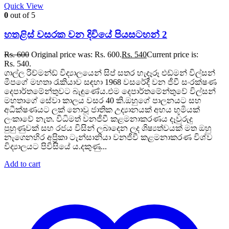
Quick View
0
out of 5
හතළිස් වසරක වන දිවියේ පියසටහන් 2
Rs.
600
Original price was: Rs. 600.
Rs.
540
Current price is:
Rs. 540.
ගාල්ල රිච්මන්ඩ් විද්‍යාලයෙන් සිප් සතර හැදෑරූ එඩ්මන් විල්සන්
මීපගේ මහතා රැකියාව සඳහා 1968 වසරේදී වන ජීවී සංරක්ෂණ
දෙපාර්තමේන්තුවට බැඳුණේය.එම දෙපාර්තමේන්තුවේ විල්සන්
මහතාගේ සේවා කාලය වසර 40 කි.ඔහුගේ පාලනයට සහ
අධීක්ෂණයට ලක් නොවූ ජාතික උද්‍යානයක් අභය භූමියක්
ලංකාවේ නැත. විධිමත් වනජීවී කළමනාකරණය දෑවුරුදු
පුහුණුවක් සහ රජය විසින් ලබාදෙන ලද ශිෂ්‍යත්වයක් මත ඔහු
නැගෙනහිර අප්‍රිකා ටැන්සානියා වනජීවී කළමනාකරණ විශ්ව
විද්‍යාලයට පිවිසියේ ය.දකුණු...
Add to cart