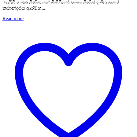
.පෘථිවිය මත මිනිසාගේ බිහිවීමත් සමඟ මිනිස් ඉතිහාසයේ
කථාන්දරය ආරම්භ...
Read more