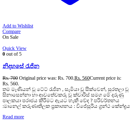
Add to Wishlist
Compare
On Sale
Quick View
0
out of 5
නිදහසේ රැජින
Rs.
700
Original price was: Rs. 700.
Rs.
560
Current price is:
Rs. 560.
තම මෑණියන් වූ ටේට් රැජින , සැමියා වූ සීක්වෙන්, සුරතලා වූ
සිනාසෙන්නා හා ආවතේවකරු වූ ක්වාරිස් සමග මේ දරුණු
පාලකයා පරාජය කිරීමට ඇයට හැකි වේද ? පරිවර්තනය
:මානෙල් කරුණාතිලක ප්‍රකාශනය : විජේසූරිය ග්‍රන්ථ කේන්ද්‍රය
Read more