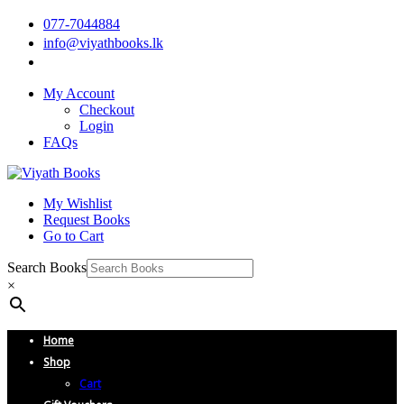
077-7044884
info@viyathbooks.lk
My Account
Checkout
Login
FAQs
My Wishlist
Request Books
Go to Cart
Search Books
×
Home
Shop
Cart