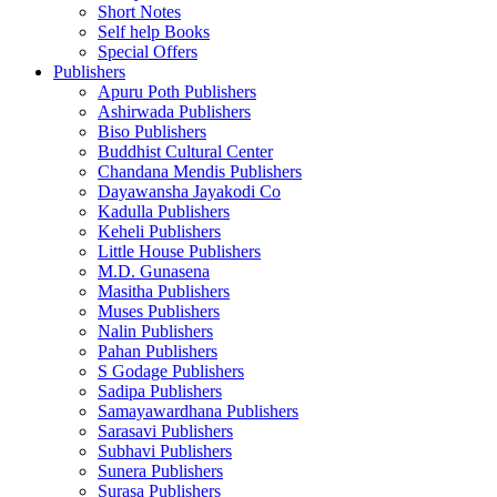
Short Notes
Self help Books
Special Offers
Publishers
Apuru Poth Publishers
Ashirwada Publishers
Biso Publishers
Buddhist Cultural Center
Chandana Mendis Publishers
Dayawansha Jayakodi Co
Kadulla Publishers
Keheli Publishers
Little House Publishers
M.D. Gunasena
Masitha Publishers
Muses Publishers
Nalin Publishers
Pahan Publishers
S Godage Publishers
Sadipa Publishers
Samayawardhana Publishers
Sarasavi Publishers
Subhavi Publishers
Sunera Publishers
Surasa Publishers