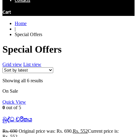
Contacts
Cart
Home
|
Special Offers
Special Offers
Grid view
List view
Showing all 6 results
On Sale
Quick View
0
out of 5
බුද්ධ චරිතය
Rs.
690
Original price was: Rs. 690.
Rs.
552
Current price is:
Rs. 552.