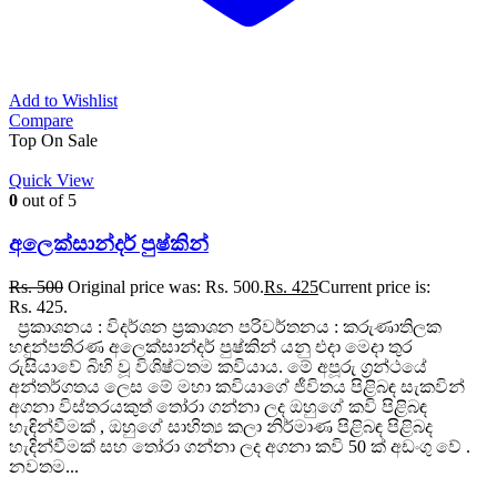
Add to Wishlist
Compare
Top
On Sale
Quick View
0
out of 5
අලෙක්සාන්දර් පුෂ්කින්
Rs.
500
Original price was: Rs. 500.
Rs.
425
Current price is:
Rs. 425.
ප්‍රකාශනය : විදර්ශන ප්‍රකාශන පරිවර්තනය : කරුණාතිලක
හඳුන්පතිරණ අලෙක්සාන්දර් පුෂ්කින් යනු එදා මෙදා තුර
රුසියාවේ බිහි වූ විශිෂ්ටතම කවියාය. මේ අපූරු ග්‍රන්ථයේ
අන්තර්ගතය ලෙස මේ මහා කවියාගේ ජීවිතය පිළිබඳ සැකවින්
අගනා විස්තරයකුත් තෝරා ගන්නා ලද ඔහුගේ කවි පිළිබඳ
හැඳින්වීමක් , ඔහුගේ සාහිත්‍ය කලා නිර්මාණ පිළිබඳ පිළිබද
හැදින්වීමක් සහ තෝරා ගන්නා ලද අගනා කවි 50 ක් අඩංගු වේ .
නවතම...