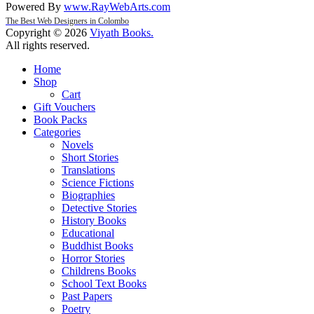
Powered By
www
.
RayWebArts
.
com
The Best Web Designers in Colombo
Copyright © 2026
Viyath Books
.
All rights reserved.
Home
Shop
Cart
Gift Vouchers
Book Packs
Categories
Novels
Short Stories
Translations
Science Fictions
Biographies
Detective Stories
History Books
Educational
Buddhist Books
Horror Stories
Childrens Books
School Text Books
Past Papers
Poetry