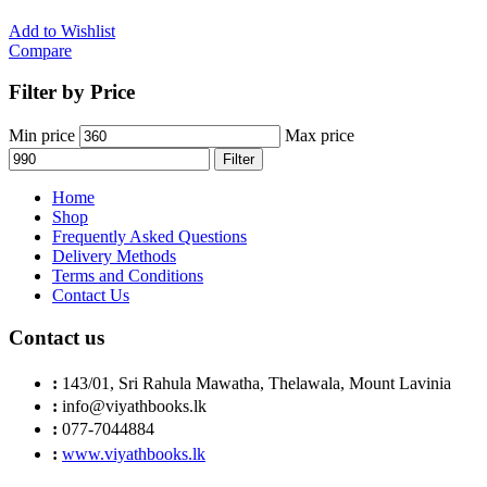
Add to Wishlist
Compare
Filter by Price
Min price
Max price
Filter
Home
Shop
Frequently Asked Questions
Delivery Methods
Terms and Conditions
Contact Us
Contact us
:
143/01, Sri Rahula Mawatha, Thelawala, Mount Lavinia
:
info@viyathbooks.lk
:
077-7044884
:
www.viyathbooks.lk