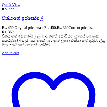
Quick View
0
out of 5
විත්යාගේ ඉස්කෝලේ
Rs.
450
Original price was: Rs. 450.
Rs.
360
Current price is:
Rs. 360.
විත්යාගේ ඉස්කෝලේ ලියා ඇත්තේ සෝවියට් යුගයේ පාසලක
හතරවැනි 4 වැනි පන්තියේ ඉගෙනුම ලබන වීත්යා නම් දරුවා ලියූ
මතක සටහන් පෙළක් ලෙසිනි.
Add to cart