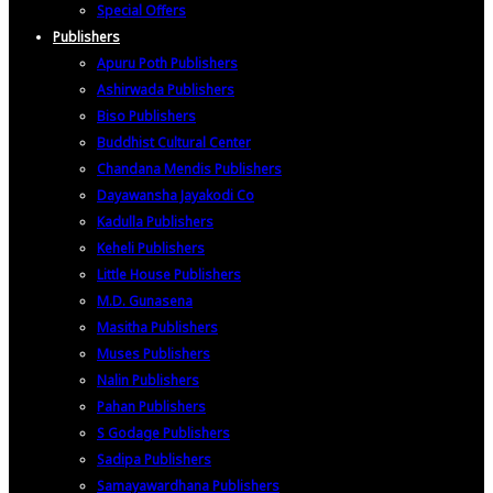
Special Offers
Publishers
Apuru Poth Publishers
Ashirwada Publishers
Biso Publishers
Buddhist Cultural Center
Chandana Mendis Publishers
Dayawansha Jayakodi Co
Kadulla Publishers
Keheli Publishers
Little House Publishers
M.D. Gunasena
Masitha Publishers
Muses Publishers
Nalin Publishers
Pahan Publishers
S Godage Publishers
Sadipa Publishers
Samayawardhana Publishers