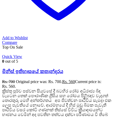
Add to Wishlist
Compare
Top
On Sale
Quick View
0
out of 5
මිනිස් ඉතිහාසයේ කතාන්දරය
Rs.
700
Original price was: Rs. 700.
Rs.
560
Current price is:
Rs. 560.
ක්‍රිස්තු පූර්ව පස්වන සියවසේ දී බටහිර රෝම අධිරාජ්‍ය බිඳ
වැටෙන තෙක් පෞරාණික ග්‍රීසිය සහ රෝමය පිළිබඳව වැදගත්
තොරතුරු මෙහි අන්තර්ගතය අප ජීවත්වන පෘථිවිය සැමදා එක
ලෙස පැවතියේ නොවේ. ආරම්භයේ දී හිස් මුඩු බිමක පැවැති
පෘථිවිය වසර කෝටි ගණනක් තිස්සේ විවිධ ක්‍රියාදාමයන්ට
භාජනය වෙමින් අද පවතින තත්වය දක්වා පරිණාමය වී තිබේ