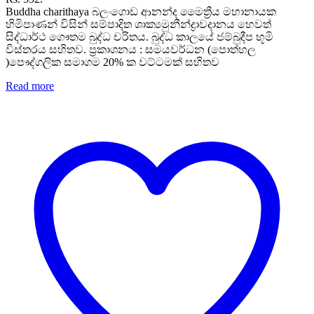
Buddha charithaya බලංගොඩ ආනන්ද මෛත්‍රීය මහානායක
හිමිපාණන් විසින් සම්පාදිත ශාක්‍යමුනීන්ද්‍රාවදානය හෙවත්
සිද්ධාර්ථ ගෞතම බුද්ධ චරිතය. බුද්ධ කාලයේ ජම්බුදීප භූමි
විස්තරය සහිතව. ප්‍රකාශනය : සමයවර්ධන (පොත්හල
)පෞද්ගලික සමාගම 20% ක වට්ටමක් සහිතව
Read more