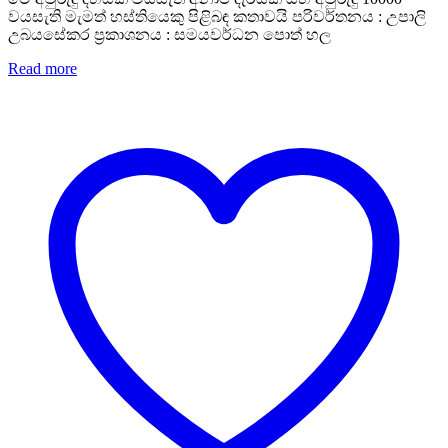
වයසැති මැමත් හස්තියෙකු පිළිබඳ කතාවයි පරිවර්තනය : උපාලි
උබයසේකර ප්‍රකාශනය : සමයවර්ධන පොත් හල
Read more