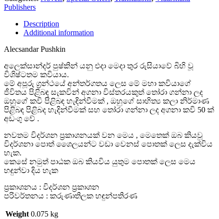
Publishers
Description
Additional information
Alecsandar Pushkin
අලෙක්සාන්දර් පුෂ්කින් යනු එදා මෙදා තුර රුසියාවේ බිහි වූ
විශිෂ්ටතම කවියාය.
මේ අපූරු ග්‍රන්ථයේ අන්තර්ගතය ලෙස මේ මහා කවියාගේ
ජීවිතය පිළිබඳ සැකවින් අගනා විස්තරයකුත් තෝරා ගන්නා ලද
ඔහුගේ කවි පිළිබඳ හැඳින්වීමක් , ඔහුගේ සාහිත්‍ය කලා නිර්මාණ
පිළිබඳ පිළිබද හැදින්වීමක් සහ තෝරා ගන්නා ලද අගනා කවි 50 ක්
අඩංගු වේ .
නවතම විදර්ශන ප්‍රකාශනයක් වන මෙය , මෙතෙක් ඔබ කියවූ
විදර්ශනා පොත් ශෛලයන්ට වඩා වෙනස් පොතක් ලෙස ද
ැක්විය
හැක.
කෙසේ නමුත් පාඨක ඔබ කියවිය යුතුම පොතක් ලෙස මෙය
හඳුන්වා දිය හැක
ප්‍රකාශනය : විදර්ශන ප්‍රකාශන
පරිවර්තනය : කරුණාතිලක හඳුන්පතිරණ
Weight
0.075 kg