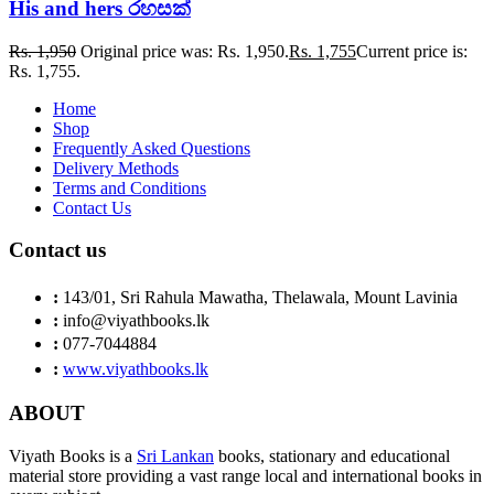
His and hers රහසක්
Rs.
1,950
Original price was: Rs. 1,950.
Rs.
1,755
Current price is:
Rs. 1,755.
Home
Shop
Frequently Asked Questions
Delivery Methods
Terms and Conditions
Contact Us
Contact us
:
143/01, Sri Rahula Mawatha, Thelawala, Mount Lavinia
:
info@viyathbooks.lk
:
077-7044884
:
www.viyathbooks.lk
ABOUT
Viyath Books is a
Sri Lankan
books, stationary and educational
material store providing a vast range local and international books in