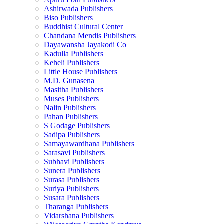
Ashirwada Publishers
Biso Publishers
Buddhist Cultural Center
Chandana Mendis Publishers
Dayawansha Jayakodi Co
Kadulla Publishers
Keheli Publishers
Little House Publishers
M.D. Gunasena
Masitha Publishers
Muses Publishers
Nalin Publishers
Pahan Publishers
S Godage Publishers
Sadipa Publishers
Samayawardhana Publishers
Sarasavi Publishers
Subhavi Publishers
Sunera Publishers
Surasa Publishers
Suriya Publishers
Susara Publishers
Tharanga Publishers
Vidarshana Publishers