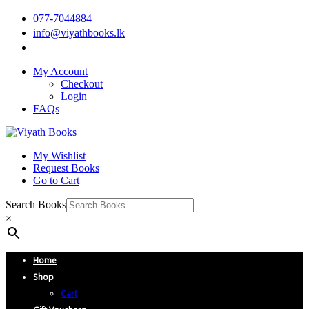
077-7044884
info@viyathbooks.lk
My Account
Checkout
Login
FAQs
My Wishlist
Request Books
Go to Cart
Search Books
×
Home
Shop
Cart