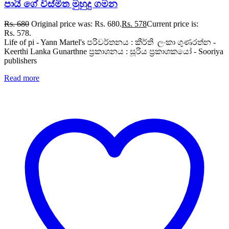
පායි ගේ විස්මිත මුහුදු ගමන
Rs.
680
Original price was: Rs. 680.
Rs.
578
Current price is:
Rs. 578.
Life of pi - Yann Martel's පරිවර්තනය : කීර්ති ලංකා ගුණරත්න -
Keerthi Lanka Gunarthne ප්‍රකාශනය : සූරිය ප්‍රකාශකයෝ - Sooriya
publishers
Read more