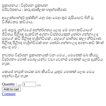
ප්‍රකාශනය : විදර්ශන ප්‍රකාශන
පරිවර්තනය : කරුණාතිලක හඳුන්පතිරණ
අලෙක්සාන්දර් පුෂ්කින් යනු එදා මෙදා තුර රුසියාවේ බිහි වූ
විශිෂ්ටතම කවියාය.
මේ අපූරු ග්‍රන්ථයේ අන්තර්ගතය ලෙස මේ මහා කවියාගේ
ජීවිතය පිළිබඳ සැකවින් අගනා විස්තරයකුත් තෝරා ගන්නා ලද
ඔහුගේ කවි පිළිබඳ හැඳින්වීමක් , ඔහුගේ සාහිත්‍ය කලා නිර්මාණ
පිළිබඳ පිළිබද හැදින්වීමක් සහ තෝරා ගන්නා ලද අගනා කවි 50 ක්
අඩංගු වේ .
නවතම විදර්ශන ප්‍රකාශනයක් වන මෙය , මෙතෙක් ඔබ කියවූ
විදර්ශනා පොත් ශෛලයන්ට වඩා වෙනස් පොතක් ලෙස දැක්විය
හැක.
කෙසේ නමුත් පාඨක ඔබ කියවිය යුතුම පොතක් ලෙස මෙය
හඳුන්වා දිය හැක
Quantity :
Add to cart
Compare