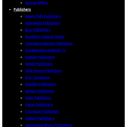
Special Offers
Publishers
Apuru Poth Publishers
Ashirwada Publishers
Biso Publishers
Buddhist Cultural Center
Chandana Mendis Publishers
Dayawansha Jayakodi Co
Kadulla Publishers
Keheli Publishers
Little House Publishers
M.D. Gunasena
Masitha Publishers
Muses Publishers
Nalin Publishers
Pahan Publishers
S Godage Publishers
Sadipa Publishers
Samayawardhana Publishers