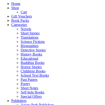
Home
Shop
Cart
Gift Vouchers
Book Packs
Categories
Novels
Short Stories
Translations
Science Fictions
Biographies
Detective Stories
History Books
Educational
Buddhist Books
Horror Stories
Childrens Books
School Text Books
Past Papers
Poetry
Short Notes
Self help Books
Special Offers
Publishers
Apuru Poth Publishers