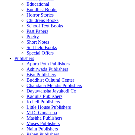
Educational
Buddhist Books
Horror Stories
Childrens Books
School Text Books
Past Papers
Poetry
Short Notes
Self help Books
Special Offers
Publishers
Apuru Poth Publishers
Ashirwada Publishers
Biso Publishers
Buddhist Cultural Center
Chandana Mendis Publishers
Dayawansha Jayakodi Co
Kadulla Publishers
Keheli Publishers
Little House Publishers
M.D. Gunasena
Masitha Publishers
Muses Publishers
Nalin Publishers
Pahan Publishers