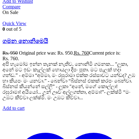
Add to Wishlist
Compare
On Sale
Quick View
0
out of 5
ගමන නොනිමෙයි
Rs.
950
Original price was: Rs. 950.
Rs.
760
Current price is:
Rs. 760.
අපි හැමෝම ඉන්න තැනක් නැතිව, නොනිමි ගමනක... "ලූකා,
අනේ මට ඉඩං කෑල්ලක් හොයලා දීපං පුතා. මට පැලක් හදා
ගන්ඩ.” - අම්මා “අම්මා, මං රඝුරාමා එක්ක රස්සාවට යන්ඩද? උඹ
හා කියපං මං යනවා.” - බෙන්වා “බිස්නස් එකක් කරපං බෙන්වා.
බිස්නස් කියන්නේ සල්ලි” - ලූකා "අනේ, මගේ කොල්ලා!
රඝුරාමා! අයියෝ... උන් ඌව අල්ලගත්තා, අම්මා!”- ලක්ෂ්මී “මං
උඹට කිව්වා ලක්ෂ්මී. මං උඹට කිව්වා...
Add to cart