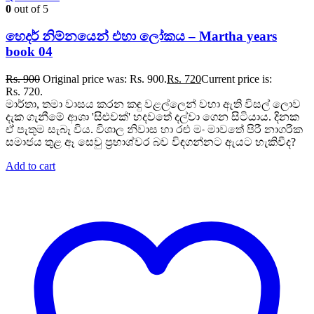
0
out of 5
හෙදර් නිම්නයෙන් එහා ලෝකය – Martha years
book 04
Rs.
900
Original price was: Rs. 900.
Rs.
720
Current price is:
Rs. 720.
මාර්තා, තමා වාසය කරන කඳු වළල්ලෙන් වහා ඇති විසල් ලොව
දැක ගැනීමේ ආශා 'සිළුවක්' හදවතේ දල්වා ගෙන සිටියාය. දිනක
ඒ පැතුම සැබෑ විය. විශාල නිවාස හා රළු මං මාවතේ පිරී නාගරික
සමාජය තුළ ඈ සෙවු ප්‍රභාශ්වර බව විඳගන්නට ඇයට හැකිවීද?
Add to cart