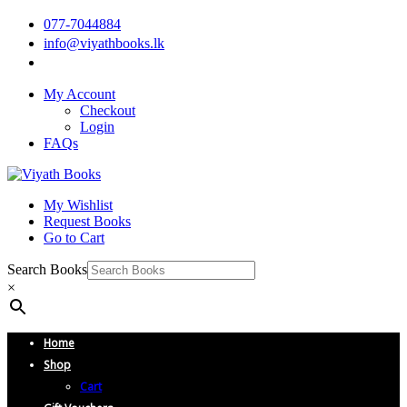
077-7044884
info@viyathbooks.lk
My Account
Checkout
Login
FAQs
My Wishlist
Request Books
Go to Cart
Search Books
×
Home
Shop
Cart