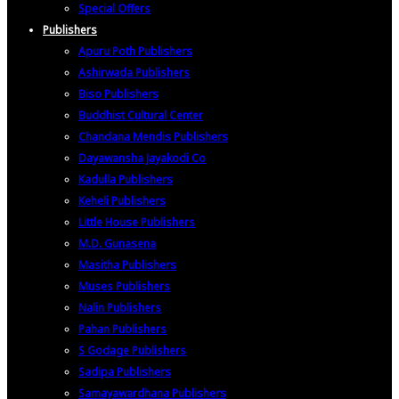
Special Offers
Publishers
Apuru Poth Publishers
Ashirwada Publishers
Biso Publishers
Buddhist Cultural Center
Chandana Mendis Publishers
Dayawansha Jayakodi Co
Kadulla Publishers
Keheli Publishers
Little House Publishers
M.D. Gunasena
Masitha Publishers
Muses Publishers
Nalin Publishers
Pahan Publishers
S Godage Publishers
Sadipa Publishers
Samayawardhana Publishers