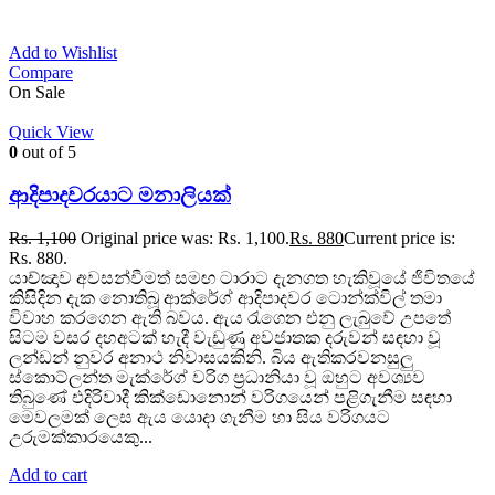
Add to Wishlist
Compare
On Sale
Quick View
0
out of 5
ආදිපාදවරයාට මනාලියක්
Rs.
1,100
Original price was: Rs. 1,100.
Rs.
880
Current price is:
Rs. 880.
යාච්ඤාව අවසන්වීමත් සමඟ ටාරාට දැනගත හැකිවූයේ ජිවිතයේ
කිසිදින දැක නොතිබූ ආක්රේග් ආදිපාදවර ටොන්ක්විල් තමා
විවාහ කරගෙන ඇති බවය. ඇය රැගෙන එනු ලැබුවේ උපතේ
සිටම වසර දහඅටක් හැදී වැඩුණු අවජාතක දරුවන් සඳහා වූ
ලන්ඩන් නුවර අනාථ නිවාසයකිනි. බිය ඇතිකරවනසුලු
ස්කොට්ලන්ත මැක්රේග් වරිග ප්‍රධානියා වූ ඔහුට අවශ්‍යව
තිබුණේ එදිරිවාදී කික්ඩොනොන් වරිගයෙන් පළිගැනීම සඳහා
මෙවලමක් ලෙස ඇය යොදා ගැනීම හා සිය වරිගයට
උරුමක්කාරයෙකු...
Add to cart