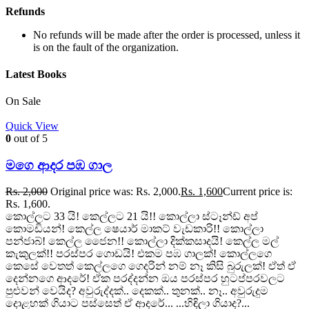
Refunds
No refunds will be made after the order is processed, unless it
is on the fault of the organization.
Latest Books
On Sale
Quick View
0
out of 5
මගෙ ආදර පඹ ගාල
Rs.
2,000
Original price was: Rs. 2,000.
Rs.
1,600
Current price is:
Rs. 1,600.
කොල්ලට 33 යි! කෙල්ලට 21 යි!! කොල්ලා ස්ටෑන්ඩ් අප්
කොමඩියන්! කෙල්ල ෂෙයාර් මාකට් වැඩකාරි!! කොල්ලා
පන්ජාබ්! කෙල්ල ජෛන!! කොල්ලා දික්කසාදයි! කෙල්ල මල්
කැකුලක්!! පරස්පර ගොඩයි! එකම පඹ ගාලක්! කොල්ලගෙ
කෙසේ වෙතත් කෙල්ලගෙ ගෙදරින් නම් නෑ කිසි බුරුලක්! ඒත් ඒ
දෙන්නගෙ ආදරේ! ඒක පරද්දන්න ඔය පරස්පර හුටප්පරවලට
පුළුවන් වෙයිද? අවුරුද්දක්.. දෙකක්.. තුනක්.. නෑ.. අවුරුදුම
දොළහක් ගියාට පස්සෙත් ඒ ආදරේ... ...හිඳිලා ගියාද?...