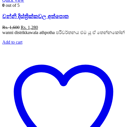
Quick View
0
out of 5
වන්නි දිස්ත්‍රික්කවල අත්පොත
Original
Current
Rs.
1,600
Rs.
1,280
price
price
wanni distrikkawala athpotha පරිවර්තනය එම යූ ඒ තෙන්නකෝන්
was:
is:
Add to cart
Rs. 1,600.
Rs. 1,280.