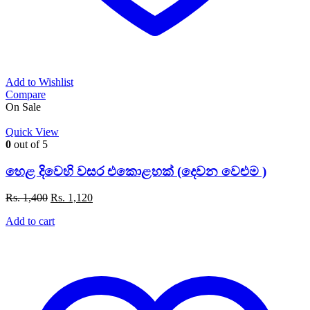
Add to Wishlist
Compare
On Sale
Quick View
0
out of 5
හෙළ දිවෙහි වසර එකොළහක් (දෙවන වෙළුම )
Original
Current
Rs.
1,400
Rs.
1,120
price
price
Add to cart
was:
is:
Rs. 1,400.
Rs. 1,120.