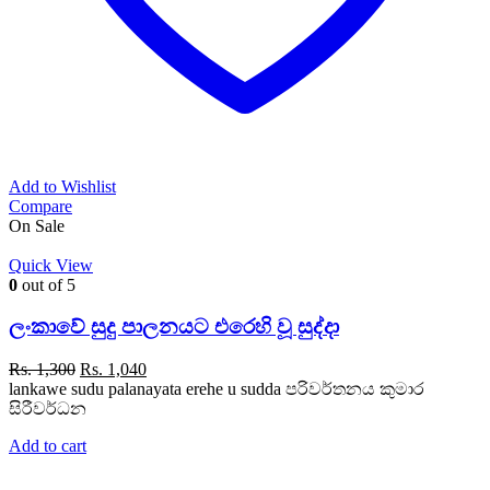
Add to Wishlist
Compare
On Sale
Quick View
0
out of 5
ලංකාවේ සුදු පාලනයට එරෙහි වූ සුද්දා
Original
Current
Rs.
1,300
Rs.
1,040
price
price
lankawe sudu palanayata erehe u sudda පරිවර්තනය කුමාර
was:
is:
සිරීවර්ධන
Rs. 1,300.
Rs. 1,040.
Add to cart