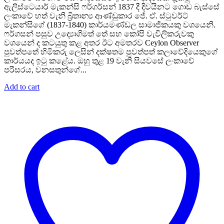
was:
is:
ඇලිස්ටෙයාර් මැකන්සි ෆර්ගර්සන් 1837 දී දිවයිනට ගොඩ බැස්සේ
Rs. 800.
Rs. 640.
ලංකාවේ හත් වැනි බ්‍රිතාන්‍ය ආණ්ඩුකාර ජේ. ඒ. ස්ටුවර්ට්
මැකන්සිගේ (1837-1840) කාර්යමණ්ඩල සාමාජිකයකු වශයෙනි.
ෆර්ගසන් පසුව උද්‍යොගිමත් තේ සහ කෝපි වැවිලිකරුවකු
වශයෙන් ද කටයුතු කළ අතර ඊට අමතරව Ceylon Observer
පුවත්පතේ හිමිකරු ලෙසින් දක්ෂතම පුවත්පත් කලාවේදියෙකුගේ
කාර්යයද ඉටු කළේය. ඔහු තුළ 19 වැනි සියවසේ ලංකාවේ
පරිසරය, වනසතුන්ගේ...
Add to cart