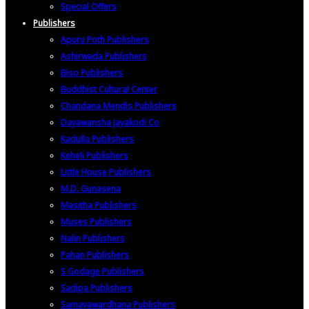
Special Offers
Publishers
Apuru Poth Publishers
Ashirwada Publishers
Biso Publishers
Buddhist Cultural Center
Chandana Mendis Publishers
Dayawansha Jayakodi Co
Kadulla Publishers
Keheli Publishers
Little House Publishers
M.D. Gunasena
Masitha Publishers
Muses Publishers
Nalin Publishers
Pahan Publishers
S Godage Publishers
Sadipa Publishers
Samayawardhana Publishers