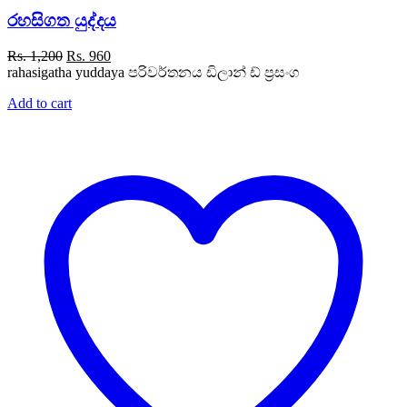
රහසිගත යුද්දය
Original
Current
Rs.
1,200
Rs.
960
price
price
rahasigatha yuddaya පරිවර්තනය ඩිලාන් ඩ් ප්‍රසංග
was:
is:
Add to cart
Rs. 1,200.
Rs. 960.