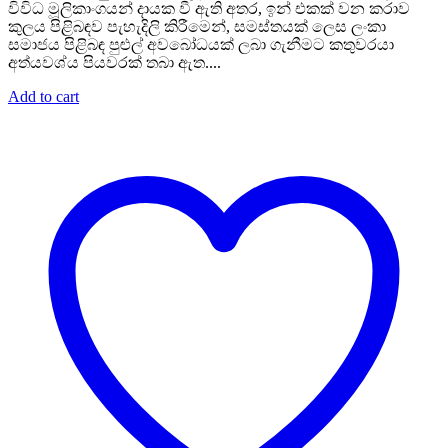
විවිධ මූලිකාංගයන් දායක වී ඇති අතර, ඉන් එකක් වන කරාව
කුලය පිළිබඳව පැහැදිලි කිරීමෙන්, සමස්තයක් ලෙස ලංකා
සමාජය පිළිබඳ පුළුල් අවබෝධයක් ලබා ගැනීමට කතුවරයා
අත්යවශ්ය පියවරක් තබා ඇත....
Add to cart