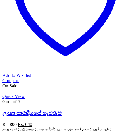
Add to Wishlist
Compare
On Sale
Quick View
0
out of 5
ලංකා පාරාදීසයේ සැමරුම්
Original
Current
Rs.
800
Rs.
640
price
price
ලංකාවේ ස්වභාව සෞන්දර්යයට ඉමහත් ආදරයක් දැක්වූ