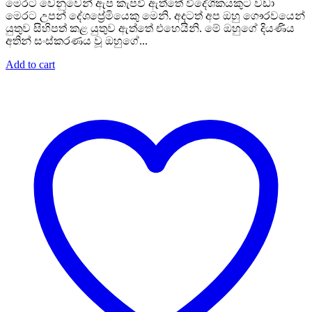
මෙරට වෙනුවෙන් ඇප කැපවී ඇත්තේ විදේශිකයකුට වඩා
මෙරට උපන් දේශප්‍රේමියෙකු මෙනි. අදටත් අප ඔහු ගෞරවයෙන්
යුතුව සිහිපත් කළ යුතුව ඇත්තේ එහෙයිනි. මේ ඔහුගේ දියණිය
අතින් සංස්කරණය වූ ඔහුගේ...
Add to cart