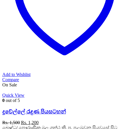
Add to Wishlist
Compare
On Sale
Quick View
0
out of 5
දූවේල්ලේ රැඳුණ පියසටහන්
Original
Current
Rs.
1,500
Rs.
1,200
price
price
බෞද්ධ/ පෞරාණික මූල ග්‍රන්ථ ක්‍රි. පූ. පළමුවන සියවසේ සිට