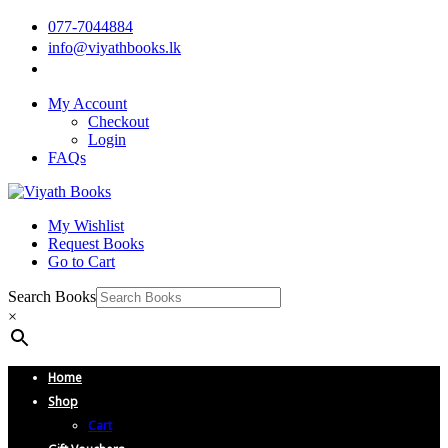
077-7044884
info@viyathbooks.lk
My Account
Checkout
Login
FAQs
My Wishlist
Request Books
Go to Cart
Search Books
×
Home
Shop
Cart