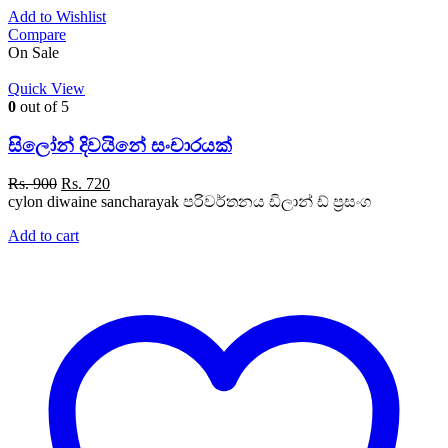
Add to Wishlist
Compare
On Sale
Quick View
0
out of 5
සිලෝන් දිවයිනේ සංචාරයක්
Original
Current
Rs.
900
Rs.
720
price
price
cylon diwaine sancharayak පරිවර්තනය ඩිලාන් ඩ් ප්‍රසංග
was:
is:
Add to cart
Rs. 900.
Rs. 720.