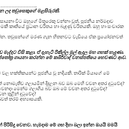
…………………..
න ලද තවුසෙකුගේ මළසිරුරකි.
යනා විට ඔහුගේ මිතුරෙකු වන්නා වූත්, පූජනීය නර්මදාව
මෙකී කෘතියේ ප්‍රධාන චරිතය හා බැඳුණු චරිතයකි. ඔහු හා සංචාරක
රන්න. තවුසන්ගේ මරණ ගැන හිතනවට වැඩියෙ ඒක ප්‍රයෝජනවත්
ැද්දට විසි කළා. ඒ දැහැටි රිකිල්ල මුල් ඇදල මහ ගහක් හැදුණා.
 ස්තෝත්‍ර ගායනා කරන්න මේ කබීර්වාද් වනස්පතියෙ හෙවණට ආව.
ල භක්තිකයන්ට පූජනීය වූ නදියකි. තාරික් මියාගේ මේ
 නොමැතිව ගලායමින් දිදුලන බව ඔබ මෙහි වචන අතර දුටුවේද?
ා වෙනදා මෙන්ම ගලාගිය බව ඔබ මේ වචන අතර දුටුවේද?
න තුළින් දුටුවේද?
් තරම් අභ්‍යාසයකි.
පිරිසිදු වෙනව. හැමදාම මේ ගඟ දිහා බලා ඉන්න ඔයයි මමයි