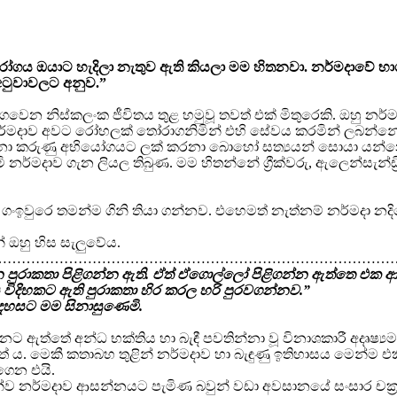
නු රෝගය ඔයාට හැදිලා නැතුව ඇති කියලා මම හිතනවා. නර්මදාවේ 
ටුවාවලට අනුව.”
ෙවෙන නිස්කලංක ජීවිතය තුළ හමුවූ තවත් එක් මිතුරෙකි. ඔහු නර්මද
 නර්මදාව අවට රෝහලක් තෝරාගනිමින් එහි සේවය කරමින් ලබන්නේ 
ගන්නා කරුණු අභියෝගයට ලක් කරනා බොහෝ සත්‍යයන් සොයා යන්න
ි නර්මදාව ගැන ලියල තිබුණ. මම හිතන්නේ ග්‍රීක්වරු, ඇලෙන්සැන්
ඉවුරෙ තමන්ම ගිනි තියා ගන්නව. එහෙමත් නැත්නම් නර්මදා නදියෙ
 ඔහු හිස සැලුවේය.
…………………………………………………………………………
යෙන පුරාකතා පිළිගන්න ඇති. ඒත් ඒගොල්ලෝ පිළිගන්න ඇත්තෙ එ
විදිහකට ඇති පුරාකතා හිර කරල හරි පුරවගන්නව.”
දහසට මම සිනාසුණෙමි.
්නට ඇත්තේ අන්ධ භක්තිය හා බැඳී පවතින්නා වූ විනාශකාරී අදෘෂ්‍
ත් ය. මෙකී කතාබහ තුළින් නර්මදාව හා බැඳුණු ඉතිහාසය මෙන්ම 
 ගෙන එයි.
තවුසන්ව නර්මදාව ආසන්නයට පැමිණ බවුන් වඩා අවසානයේ සංසාර චක්