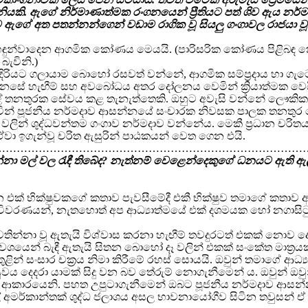
කි. ඇගේ නිර්මාණාත්මක රංගනයෙන් ප්‍රීතියට පත් ශිව ඇය නර්මද
ශිව ඇගේ අත පතන්නන්ගෙන් වඩාම රාගික වූ සියලු ගංගාවල රාජයා 
ය හඳුන්වාදෙන ආගමික කෝණය මෙයයි. (පාරිසරික කෝණය පිළිබඳ ක
බැවිනි.)
ඉදිරියට ගලායාම බොහෝ රසවත් වන්නේ, ආගමික සම්ප්‍රදාය හා ගැට
ාඨක මනසේ හැඟීම් සහ අවබෝධය අතර දෝලනය වෙමින් ක්‍රියාත්මක වෙය
ේ තනතුරක සේවය කළ තැනැත්තෙකි. ඔහුට අවැසි වන්නේ ලෞකික ජීව
එබැවින් පූජනීය නර්මදාව ආසන්නයේ සංචාරක නිවසක පාලක තනතුර ත
ගා වලින් ශුද්ධවන්තම ගංගාව නර්මදාව වන්නේය. මෙකී ප්‍රධාන ච
වා ඉගැන්වූ චරිත ඇසුරින් පාඨකයන් වෙත ගෙන එයි.
…………………………………………………………………………
න්නා මල් වල රැඳී තිබේද? නැත්නම් වෙළෙන්දෙකුගේ ධනයට ඇති ඇ
ක් භික්ෂුවකගේ කතාව පැවසීමේදී එකී භික්ෂුව තමාගේ කතාව ආ
ු විවරණයන්, නැතහොත් අප ආධ්‍යාත්මයේ එක් දශමයක හෝ නගාසිට
තින්නා වූ ඇතැයි විශ්වාස කරනා හැඟීම් තවදුරටත් එකක් නොව ද
ශයෙන් බැඳී ඇතැයි සිතන බොහෝ දෑ වලින් එකක් සංකේත මාත්‍රයක
න් සංසාර චක්‍රය නිමා කිරීමේ රහස් සොයයි. ඔවුන් තමාගේ ආධ්‍
වය දෙදරා යාමක් සිදු වන බව තේරුම් නොගැනීමෙන් ය. ඔවුන් ඔවුන්
ී යන ආකාරයෙනි. පහත උපුටාගැනීමෙන් ඔබට පූජනීය නර්මදාව ආ
අමර්කාන්තක් ශුද්ධ ජලාශය අසල භාවනායෝගීව සිටින තවුසන් ඒ භ