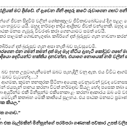
…………………………………………………………………………
ියක් මට දිස්වේ. ඒ දැවෙන ගිනි අඟුරු කටේ රුවාගෙන ගඟට පනි
්ගේ ජීවන සිදුවීම් වලින් ශෝකාකූලව ජීවිතාවබෝධයේ දිග පළල සො
යා හමුවට යයි. ඔහුද නර්මදා නදිය ආශ්‍රිතව ජීවත් වන්නෙකි. ඔහුද 
පාඨක මනස ගැඹුරු විවරණ කරා ගෙනයාමට සමත් වෙයි.
තර පාලමක් ගොඩනැගුණා. කබීර්ගේ දත් බුරුසුව ගැන භාවනා ක
ීර්ගේ දත් බුරුසුව ගැන අසා නැති බව පැවසුවෙමි.
 කරගෙන එන ගමන් තමන් දත් මැද මැද හිටිය දැහැටි කෝටුව ගඟේ මඩ ම
ඨවාදියො දෙවියන්ට භක්තිය දනවන්න, එයාගෙ නොයෙක් නම් වලින්
 ඉහත උපුටාගැනීමෙන් ඔබට පැහැදිලි වනු ඇත. එය විවිධ ආගම් ව
ව ඔබට වැටහේද….?
මන ආගමක, කුමන තනතුරක සිටිනා අයෙකු වෙනුවෙන් වූවද වෙනසක්
දමමින් ජයපැන් පානය කරනා විටත් නර්මදාව සියලු භේද පසෙක තබ
ෙදනා අයුරින්ම එකී මිනිසුන්ම එකිනෙකා ළං කරනා ආකාරය ඔබ මේ වච
මෙවැනි කතාබහ මෙකී කෘතියේ සුලභය. එය පාඨක මනසට ප්‍රමාණවත
එක කියල.”
ත ගංගාව.”
.
ක බැල්මකින් මිනිසුන්ගේ පරම්පරා ගණනක් පව්කාර උපත් වලින් 