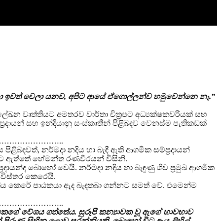
්ලො ඉවත් වෙලා යනව, අපිට ආයේ ඒගොල්ලන්ව හමුවෙන්නෙ නෑ.”
 ලේඛන වෘත්තියට අමතරව වාර්තා චිත්‍රපට අධ්‍යක්ෂකවරියක් සහ
ප්‍රදායන් සහ ඉන්දියානු සංස්කෘතීන් පිළිබඳව වෙනස්ම පැතිකඩක්
…………………..
ිළිබඳවත්, නර්මදා නදිය හා බැඳී ඇති ආගමික සම්ප්‍රදායන්
ොට ඇත්තේ හේමන්ත රණවීරයන් විසිනි.
යන්ද බොහෝ වෙයි. නර්මදා නදිය හා බැඳුණු ශිව ප්‍රමුඛ ආගමික
 විස්තර කෙරෙයි.
කෘතිය කෙරේ පාඨකයා ඇද බැඳතබා ගන්නට සමත් වේ. එමෙන්ම
…………………..
්‍රියකගේ වේශය ගත්තේය. සුරූපී කන්‍යාවක වූ ඇගේ හාවභාව
න් පිරුණ සිහින ලොව සරන්නියකි. බොහෝ විට ඇය ලිහිල්