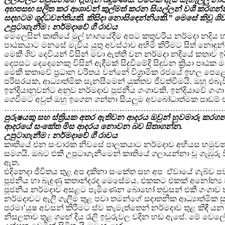
අඟපසඟ සලිත කර ආශාවන් කුල්මත් කරන සියල්ලන් වශී කරගන්නිය
සදහටම ශුද්ධවන්තියකි. කිසිදා නොසිඳෙන්නියකි.” මෙසේ කිවූ 
උපුටාගැනීම : නර්මදාවේ ගී රාවය
මෙලෙසින් කෘතියේ මුල් භාගයේදීම අපට කතුවරිය නර්මදා නදි
පාඨකයාට මනසේ මැවිය යුතු අවස්ථාව අහිමි කිරීමට සිත් නොදුන් 
මෙකී ශිව දෙවියන් විසින් මවා ඇත්තී වන නර්මදා නදියේ කතාව 
දෙපසට දෙදෙනෙකු විසින් ඇදීමක් සිදුවීමේදි සිදුවන ක්‍රියා ප
මෙකී කතාවේ ප්‍රධාන චරිතය වන්නේ විශ්‍රාමික රජයේ ඉහල පෙළ
පරිසරයක, ආධ්‍යාත්මික සැනසීමෙන් යුක්තව ජීවත්වීමයි. ඔහු 
ඉන්දියානුවන්ට අනුව නර්මදාව පූජනීය ගංගාවකි. ඉන්දියාවේ ගං
ගෙවීමට අවුත් ඔහු ඉගෙන ගන්නා සියලුම අවබෝධාත්මක පාඩම් ඒ
…………………………………………………………………………
පුරුෂයකු සහ ස්ත්‍රියක අතර ඇතිවන ආදරය ඔවුන් හුවමාරු කරග
ආදරයේ සංකේත මිස ආදරය නොවන බව සිතාගන්න.
උපුටාගැනීම : නර්මදාවේ ගී රාවය
කෘතියේ එන සංචාරක නිවසේ පාලකයාට නර්මදාව අභියස හමුවන එ
සමගයි. ඔබට එකී උපුටාගැනීමෙන් කෘතියේ ගලායන්නා වූ ගැඹුර
ඇත.
එදිනෙදා ජීවිතය තුළ අප දකිනා සංකේත සහ අප ඒවායේ ගැබ්ව පව
පූජනීය හා බැඳුණු කතාන්දරද මෙසේමය. එකකට එකක් අනෝන්‍ය ව
පූජනීය නර්මදාව අසළට පැමිණෙන බොහෝ තවුසන් එකී ගංගාව තුළි
නර්මදාවට ඇලී ගැලීම තුළ පවා තමන්ගේ සදාතනික ආධ්‍යාත්මික සු
පරමා’යුෂ අවසන් කිරීමට ස්ව කැමැත්තෙන් නර්මදාව තුළ කිඳ
නිසලතාව තුළ ගඟේ දිය රැලි ඉවුරුවල වදින හඬ ඇසේ. මේ වෙලේ 