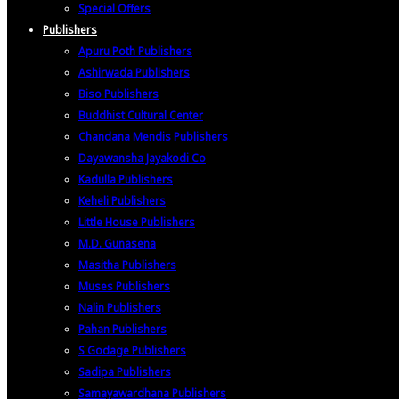
Special Offers
Publishers
Apuru Poth Publishers
Ashirwada Publishers
Biso Publishers
Buddhist Cultural Center
Chandana Mendis Publishers
Dayawansha Jayakodi Co
Kadulla Publishers
Keheli Publishers
Little House Publishers
M.D. Gunasena
Masitha Publishers
Muses Publishers
Nalin Publishers
Pahan Publishers
S Godage Publishers
Sadipa Publishers
Samayawardhana Publishers