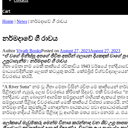
Contacts
Cart
Home
|
News
|
නර්මදාවේ ගී රාවය
නර්මදාවේ ගී රාවය
Author
Viyath Books
Posted on
August 27, 2023
August 27, 2023
“ඒ වගේ මිනිස්සු අපගේ ජීවිත අතරින් ගලායන දියකඳක් වාගේ
උපුටාගැනීම : නර්මදාවේ ගී රාවය
ගීතා මේතා නම් මෙකී කෘතියේ රචිකාවිය 1943 වර්ෂයේ ඉන්දියාවේ 
මාධ්‍යවේදිනියක ලෙසත් කටයුතු කරයි. කේම්බ්‍රිජ් විශ්වවිද්‍යාල
විවරණය කරයි.
…………………………………………………………………………
“A River Sutra” නම් වූ ගීතා මේතා විසින් රචිත මේ කෘතියෙන් නර
පිළිබඳවත් ගැඹුරු ලෙස විවරණය කිරීමක් සිදුවේ. එකී විවරණය
ඉන්දියාව යනු බොහෝ ආගමික සම්ප්‍රදායන් රාශියක් ඇකයේ තබා න
සම්ප්‍රදායක් පිළිබඳ විවරණයක් මෙකී කෘතියේ විස්තර කෙරෙයි. 
නර්මදා නදිය කුමක්දැයි නොදන්නා පාඨකයාට පවා අසාධාරණයක් 
නර්මදා නදියේ බිහිවීම පිළිබඳ වූ ආගමික මතය පවා මනරම් ය. 
…………………………………………………………………………
ලෝකයේ මැවුම්කරු මෙන්ම විනාශ කරන්නාද වන ශිව උග්‍ර තාපස වෘ
ලීලාවලට තවුසන්ගේ දැහැන් බිඳුණේය. විටෙක ඇය සැහැල්ලු නාට