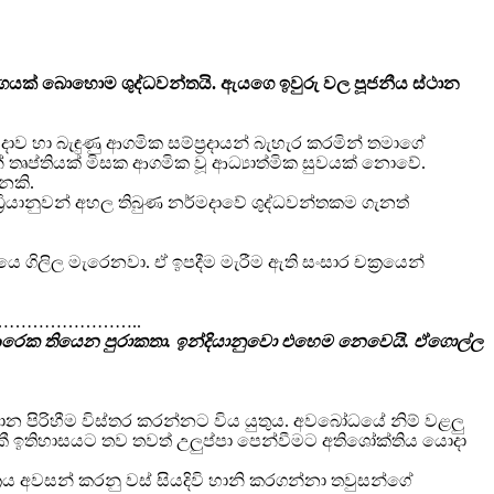
භාගයක් බොහොම ශුද්ධවන්තයි. ඇයගෙ ඉවුරු වල පූජනීය ස්ථාන
ාව හා බැඳුණු ආගමික සම්ප්‍රදායන් බැහැර කරමින් තමාගේ
තෘප්තියක් මිසක ආගමික වූ ආධ්‍යාත්මික සුවයක් නොවේ.
ෙකි.
ඩ්‍රියානුවන් අහල තිබුණ නර්මදාවේ ශුද්ධවන්තකම ගැනත්
 ගිලිල මැරෙනවා. ඒ ඉපදීම මැරීම ඇති සංසාර චක්‍රයෙන්
…………………..
ක ආරෙක තියෙන පුරාකතා. ඉන්දියානුවො එහෙම නෙවෙයි. ඒගොල්ල
යමාන පිරිහීම විස්තර කරන්නට විය යුතුය. අවබෝධයේ නිම් වළලු
එකී ඉතිහාසයට තව තවත් උලුප්පා පෙන්වීමට අතිශෝක්තිය යොදා
‍රය අවසන් කරනු වස් සියදිවි හානි කරගන්නා තවුසන්ගේ