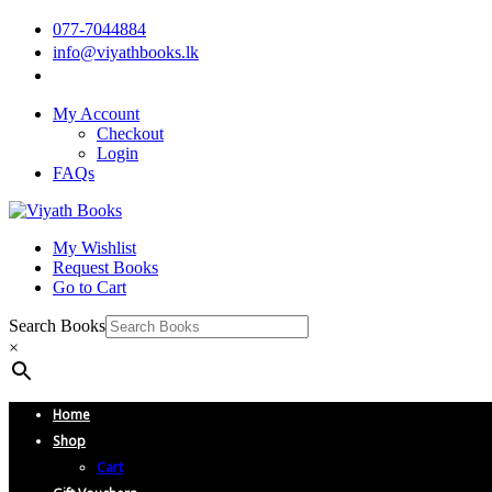
077-7044884
info@viyathbooks.lk
My Account
Checkout
Login
FAQs
My Wishlist
Request Books
Go to Cart
Search Books
×
Home
Shop
Cart