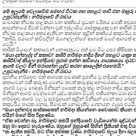
උත්සුක වෙමින් සිටිතැයි මට හැඟේ.
…………………………………………………………………………
මේ අලුයම් වෙලාවේම සමහර විටක ගඟ පහළට පාවී එන මඳදුරු එළ
උපුටාගැනීම : නර්මදාවේ ගී රාවය
සංචාරක නිවාස පාලකයා වන කෘතියේ ප්‍රධාන චරිතය මෙකී තවුසන
ආසන්නයේ ජීවත් වන්නා වූත් ඉස්ලාමීය ශාස්ත්‍රඥයකු වන තාරික් මි
නිවාස පාලකයා අතර ඇතිවන කතාබහ තුළින් කෘතියේ කතුවරිය 
“කබීර්, එයාගේ කවිවලින් ඕගොල්ලන්ගේ ආගමත් මගේ ආගමත් අ
වෙයි.”
තාරික් මියාගේ කතාවෙන් නොසතුටට පත් මම මීට පෙර කිසිදාක කබ
“ඔයා දන්නැද්ද ඒ කතාව? කබීර් නර්මදා නදිය දිගේ පහළට යාත්‍රා
කබීර්වාද් කියලා ඉන්දියාව පුරාම ඉන්න කවියො, ගායකයො, ගූ
ආගම් වලට මිනී මරාගන්න යුද්ධ කරන කාලෙදිත් එහෙමයි.”
උපුටාගැනීම : නර්මදාවේ ගී රාවය
පූජනීය නර්මදාව එක් ආගමක පමණක් පූජනීය වූ නදියක් නොවන බව
කතාවෙන් එකී කරුණ මෙන්ම තවත් කරුණුද අනාවරණය වන බ
ආගම් වලට බෙදුණු මිනිසුන් පසෙක තැබූ කළ නර්මදා නදිය කු
මිනිසුන් ආගම් වෙනුවෙන් යුද්ධ කරනා විටත්, එකිනෙකා මරා 
නර්මදාව ආගම් වල වූ සම්ප්‍රදායන් තුළින් මිනිසුන් වෙන් කර බ
කතුවරිය පාඨක මනස, සීමාවක් නොමැතිව ගෙනයන ගැඹුර එයයි. 
“ඔයා දන්නවද සංස්කෘතෙන් නර්මදා කියන්නෙ වෛශ්‍යාව කියන 
එයින් මගේ සිත රිදුණේය.
“ඒක වෙන්න බෑ. නර්මදාව තමයි ඉන්දියාවේ වැඩියෙන්ම ශුද්ධවන්
ඔහු මා දෙසට හැරුණේය. ඔහුගේ මුහුණේ සිහින් ප්‍රීතියක් මතු විය
“ආ ඇත්ත තමයි, මට ඒක අමතක වුණා. නර්මදාවේ ජලය දිහා බලන එ