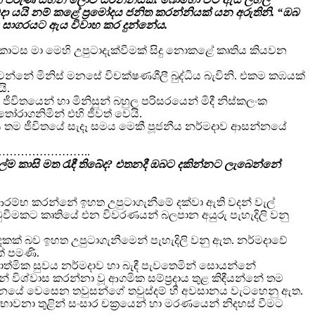
ා යයි නම් කළේ ප්‍රමෝදය ජනිත කරන්නියක් යන අරුතිනි. “ඔබ
වූ සාගරයට ඇය විවාහ කර දුන්නේය.
ොටස මා මෙහි උපුටාදැක්වීමක් සිදු නොකළේ කෘතිය කියවන
ෙන්නේ මිනිස් මනසේ විචක්ෂණශීලී බුද්ධිය බැවිනි. එකම කඹයක්
ි.
ිතයෙන් හා මිනිසුන් බහුල පරිසරයෙන් මිදී නිස්කලංක
ෝරාගනිමින් එහි ජීවත් වෙයි.
රිතය තම ජීවිතයේ සැදෑ සමය මෙකී පූජනීය නර්මදාව ආසන්නයේ
…………………..
ල්ම කාසි මත රැඳී තිබේද? එතනදී ඔබට දකින්නට ලැබෙන්නේ
රම්භ කරන්නේ ඉහත උපුටාගැනීමේ දක්වා ඇති වදන් වැල්
ුවීමකට කෘතියේ එන විවරණයන් බලපාන අයුරු පැහැදිලි වනු
ෙකක් බව ඉහත උපුටාගැනීමෙන් පැහැදිලි වනු ඇත. නර්මදාවේ
් පමණි.
යාත්මික සුවය නර්මදාව හා බැඳී පැවතෙමින් සොයන්නේ
 විශ්වාස කරන්නා වූ ආගමික සම්ප්‍රදාය තුළ කිඳීයන්නේ තම
සන්නයේ වෙසෙන තවුසන්ගේ තවුස්දම් හී අවසානය වැටහෙනු ඇත.
ාවනා තුළින් සංසාර චක්‍රයෙන් හා මරණයෙන් නිදහස් වීමට