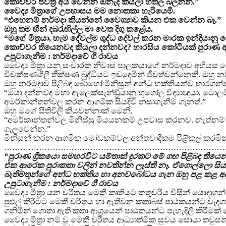
කොච්චර පවිත්‍ර අය වෙන්න ඕනැද කියලා හිතල බලන්න.”
වෛද්‍ය මිත්‍රාගේ උපහාසය මම නොතකා හැරියෙමි.
“එහෙනම් නර්මදා කියන්නේ වෛශ්‍යාව කියන එක වෙන්න බෑ.”
ඔහු තම හීන් දබරැඟිල්ල මා වෙත දිගු කළේය.
“මගේ මිත්‍රයා, හැම දේවල්ම ශුද්ධ දේවල් කරන මාරක ඉන්දියා
කොච්චර තියෙනවද කියලා දන්නවද? හාරසිය කෝටියක් පුරාණ අ
උපුටාගැනීම : නර්මදාවේ ගී රාවය
වෛද්‍ය මිත්‍රා යනු සංචාරක නිවාස පාලකයාගේ නර්මදාව අභියස ග
විචක්ෂණශීලී තීක්ෂණ බුද්ධියට ඉඩදෙමින් ජීවත්වන්නෙකි. ඔහු
ඔහු නර්මදාව පිළිබඳ බොහෝ මිනිසුන් අන්ධ භක්තියන්ව භාර
“ඔයා දන්නවද මහා ඇලෙක්සැන්ඩ්‍රියානු භූගෝල විද්‍යාඥයා, ටොලම
අමර්කාන්තන්වල කරන ආගමික සියදිවි නසාගැනීම් ගැනත්.”
ඔහු මගේ සිතිවිලි කියවන්නාක් මෙනි.
“අමර්කාන්තන්වල මිනිස්සු මියයනකම් උපවාස කරනව. නැත්නම් ගං
ගැලවෙන්න.”
මිනිසුන් කරන ආගමික මෝඩකම්වල අන්තවාදීකම පිළිකුල් කරමින්
…………………………………………………………………………
“පුරාණ ග්‍රීකයො සමහරවිට යම්තාක් දුරකට මේ ගඟ පිළිබඳ ති
එක ආරෙක පුරාකතා වලින් නවතින්න ලෑස්ති නෑ. ඒගොල්ලො සිය 
බැතිමතුන්ගේ අන්ධ භක්තිය හා අනවබෝධය ගැන ඔහු පළ කළ අ
උපුටාගැනීම : නර්මදාවේ ගී රාවය
වෛද්‍ය මිත්‍රා යන චරිතය මෙකී කෘතියට කතුවරිය විසින් යොදාගන
පුළුල් කිරීමට මෙකී චරිතය හා ඇතිවන කතාබස් පාඨකයන්ට වැදග
ගනිමින් ගොතා ඇති කතා ආශ්‍රයෙන් පාඨකයන්ට පැහැදිලි කිරීමක්
වෛද්‍ය මිත්‍රා නම් වූ මෙකී චරිතය ආධ්‍යාත්මික සුවය සොයා 