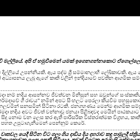
 පුංචි මල්ලියේ. අපි ඒ හමුවීමෙන් යමක් ඉගෙනගන්නකොට ඒගොල
දිල්ලියේ උපන්නියකි. ඇය පද්ම ශ්‍රී සම්මානලාභී ලේඛිකාවකි. ඇය
යෙන් අධ්‍යාපනය ලැබූ ඇගේ කෘති වලින් ඉන්දියාවේ පවතින ආගමික සම්
…………………………………………………………………………
්මදා නම් නදිය ආසන්නව ජීවත්වන මිනිසුන් සහ ඔවුන්ගේ සංස්කෘතිය ප
 “නර්මදාවේ ගී රාවය” නමින් අපට සිංහලට පෙරලා කියවීම පහසුක
ලවමින් සනසමින් සිටිනා රටකි. ජනගහණය මෙන්ම ආගමික සම්ප්‍රදා
නර්මදා නදිය අවට ජීවත් වන්නාවූ ජනයා පිළිබඳවද මෙයින් පාඨකයාට
සිදු නොම වන ලෙස කර ඇති පාරිසරික විස්තරාත්මක විග්‍රහය, 
එය පහත උපුටාගැනීමෙන් පෙන්නුම් කෙරේ.
…………………………………………………………………………
තවල යෙදී සිටින විට ගලා ගිය දාඩිය දිය දහරාව කඳු පාමුලදී ස්ත
ිකාංගනාවක ලෙස පෙනී සිටියාය. තවත් විටෙක අරුමැසි ප්‍රේමයෙ