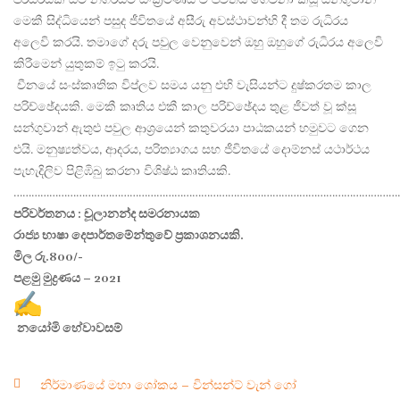
මෙකී සිද්ධියෙන් පසුද ජීවිතයේ අසීරු අවස්ථාවන්හි දී තම රුධිරය
අලෙවි කරයි. තමාගේ දරු පවුල වෙනුවෙන් ඔහු ඔහුගේ රුධිරය අලෙවි
කිරීමෙන් යුතුකම් ඉටු කරයි.
චීනයේ සංස්කෘතික විප්ලව සමය යනු එහි වැසියන්ට දුෂ්කරතම කාල
පරිච්ඡේදයකි. මෙකී කෘතිය එකී කාල පරිච්ඡේදය තුළ ජීවත් වූ ක්සූ
සන්ගුවාන් ඇතුළු පවුල ආශ්‍රයෙන් කතුවරයා පාඨකයන් හමුවට ගෙන
එයි. මනුෂ්‍යත්වය, ආදරය, පරිත්‍යාගය සහ ජීවිතයේ දොම්නස් යථාර්ථය
පැහැදිලිව පිළිඹිබු කරනා විශිෂ්ඨ කෘතියකි.
…………………………………………………………………………………………………………………
පරිවර්තනය : චූලානන්ද සමරනායක
රාජ්‍ය භාෂා දෙපාර්තමේන්තුවේ ප්‍රකාශනයකි.
මිල රු.800/-
පළමු මුද්‍රණය – 2021
නයෝමි හේවාවසම්
නිර්මාණයේ මහා ශෝකය – වින්සන්ට් වැන් ගෝ
Post