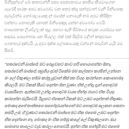
මිනිසුන්ගේ මේ කතාවන්හී සත්‍ය අසත්‍යතාවය කෘතිය කියවාගෙන
යෑමේදී පාඨක අපට අවබෝධ වන අතර ක්සූ සන්ගුවාන් වැනි මිනිසෙකු
සැබැවින්ම නෝංජලයෙකු ද? එසේත් නොමැති නම් අපට කිසිදින
වන්නට නොහැකි යහපත් මිනිසෙකුද යන්න අවබෝධ වෙයි.
හාස්‍යජනක ලියවිල්ලක් තුළ සඟවා ඇති ජීවිතයේ කටුක යථාර්ථය සහ
ආදරය, සෙනෙහස යන සියල්ල එක් එක් සිදුවීම් වලින් කතුවරයා
ගෙනහැර දක්වයි. යූ හුවා දක්ෂ ලේඛකයෙකු වන්නේ එබැවින් යැයි මම
සිතමි.
…………………………………………………………………………………………………………………
“හතරවෙනි බාප්පේ, මට පෙළවහට කාව හරි හොයාගන්න ඕනෑ.
හතරවෙනි බාප්පේ, පහුගිය දවස් ටිකේම මම කල්පනා කරමින් උන්නෙ
මං ලේ විකුණල හම්බ කරපු යුවාන් තිස් පහ වියදං කරන්නෙ කොහොමද
කියලයි. මට ටිකක් සීයට දෙන්න ඕන වුණා. ඒත් උන්දැ දැන් හොඳටම
වයසයිනෙ. ඇත්තටම උන්දැ හොඳටම වයස හින්දා එයාට ඒක වියදං
කරගන්න බැරිවෙයි. ඊළඟට ඒකෙන් ටිකක් මට උඹට දෙන්නත් හිතුණා.
මොකද අපේ තාත්තගෙ සහෝදරයන්ගෙන් මට හොඳටම සලකන කෙනා
තමයි උඹ. ඒ වුණාට හතරවෙනි බාප්පෙ මට ඒක එහෙම උඹට දෙන්න
හිත දෙන්නෙ නෑ. මොකද මං ඒක හම්බු කළේ ලේ විකුණලනෙ. ඔය
සාමාන්‍ය තාලෙට වැඩ කරලා නෙවෙයි. අන්න ඒක හන්දයි මට එහෙම