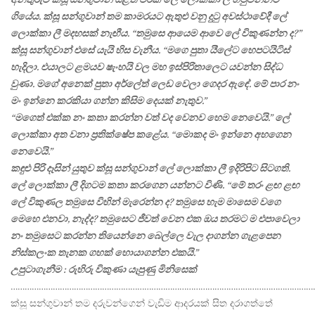
ගියේය. ක්සූ සන්ගුවාන් තම කාමරයට ඇතුළු වනු දුටු අවස්ථාවේදී ලේ
ලොක්කා ලී මදහසක් නැඟීය. “තමුසෙ ආයෙම ආවෙ ලේ විකුණන්න ද?”
ක්සූ සන්ගුවාන් එසේ යැයි හිස වැනීය. “මගෙ පුතා යීලේට හෙපටයිටිස්
හැදිලා. එයාලට ළමයව ෂැංහයි වල මහ ඉස්පිරිතාලෙට යවන්න සිද්ධ
වුණා. මගේ අනෙක් පුතා අර්ලේත් ලෙඩ වෙලා ගෙදර ඇඳේ. මේ පාර නං
මං ඉන්නෙ කරකියා ගන්න කිසිම දෙයක් නැතුව.”
“මගෙත් එක්ක නං කතා කරන්න වත් වද වෙනව හෙම නෙවෙයි.” ලේ
ලොක්කා අත වනා ප්‍රතික්ෂේප කළේය. “මොකද මං ඉන්නෙ අහගෙන
නෙවෙයි.”
කඳුළු පිරි දෑසින් යුතුව ක්සූ සන්ගුවාන් ලේ ලොක්කා ලී ඉදිරිපිට සිටගති.
ලේ ලොක්කා ලී දිගටම කතා කරගෙන යන්නට විණි. “මේ තරං ළඟ ළඟ
ලේ විකුණල තමුසෙ විහින් මැරෙන්න ද? තමුසෙ හැම මාසෙම වගෙ
මෙහෙ එනවා, නැද්ද? තමුසෙට ජීවත් වෙන එක ඔය තරමට ම එපාවෙලා
නං තමුසෙට කරන්න තියෙන්නෙ බෙල්ලෙ වැල දාගන්න ගැළපෙන
නිස්කලංක තැනක ගහක් හොයාගන්න එකයි.”
උපුටාගැනීම : රුහිරු විකුණා යැපුණු මිනිසෙක්
…………………………………………………………………………………………………………………
ක්සූ සන්ගුවාන් තම දරුවන්ගෙන් වැඩිම ආදරයක් සිත දරාගත්තේ