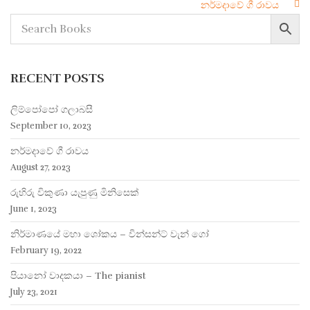
නර්මදාවේ ගී රාවය
navigation
RECENT POSTS
ලිම්පෝපෝ ගලාබසී
September 10, 2023
නර්මදාවේ ගී රාවය
August 27, 2023
රුහිරු විකුණා යැපුණු මිනිසෙක්
June 1, 2023
නිර්මාණයේ මහා ශෝකය – වින්සන්ට් වැන් ගෝ
February 19, 2022
පියානෝ වාදකයා – The pianist
July 23, 2021