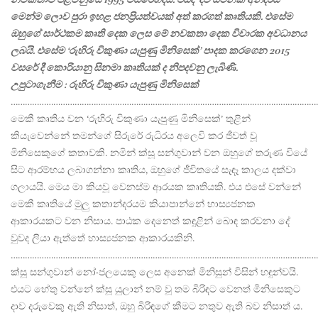
මෙන්ම ලොව පුරා ඉහළ ජනප්‍රියත්වයක් අත් කරගත් කෘතියකි. එසේම
ඔහුගේ සාර්ථකම කෘති දෙක ලෙස මේ නවකතා දෙක විචාරක අවධානය
ලබයි. එසේම ‘රුහිරු විකුණා යැපුණු මිනිසෙක්’ පාදක කරගෙන 2015
වසරේ දී කොරියානු සිනමා කෘතියක් ද නිපදවනු ලැබිණි.
උපුටාගැනීම : රුහිරු විකුණා යැපුණු මිනිසෙක්
…………………………………………………………………………………………………………………
මෙකී කෘතිය වන ‘රුහිරු විකුණා යැපුණු මිනිසෙක්’ තුළින්
කියැවෙන්නේ තමන්ගේ සිරුරේ රුධිරය අලෙවි කර ජීවත් වූ
මිනිසෙකුගේ කතාවකි. නමින් ක්සූ සන්ගුවාන් වන ඔහුගේ තරුණ වියේ
සිට ආරම්භය ලබාගන්නා කෘතිය, ඔහුගේ ජීවිතයේ සැඳෑ කාලය දක්වා
ගලායයි. මෙය මා කියවූ වෙනස්ම ආරයක කෘතියකි. එය එසේ වන්නේ
මෙකී කෘතියේ මුලු කතාන්දරයම කියාපාන්නේ හාස්‍යජනක
ආකාරයකට වන නිසාය. පාඨක දෙනෙත් කඳුළින් බොඳ කරවනා දේ
වුවද ලියා ඇත්තේ හාස්‍යජනක ආකාරයකිනි.
…………………………………………………………………………………………………………………
ක්සූ සන්ගුවාන් නෝංජලයෙකු ලෙස අනෙක් මිනිසුන් විසින් හඳුන්වයි.
එයට හේතු වන්නේ ක්සූ යුලාන් නම් වූ තම බිරිඳට වෙනත් මිනිසෙකුට
දාව දරුවෙකු ඇති නිසාත්, ඔහු බිරිඳගේ කීමට නතුව ඇති බව නිසාත් ය.