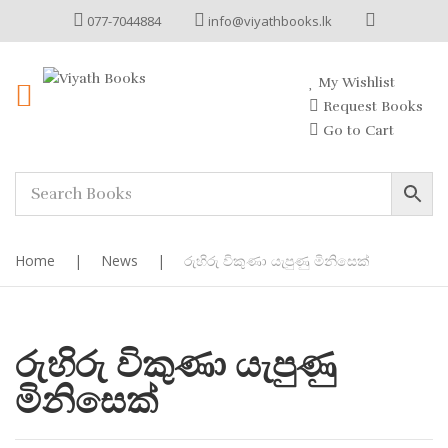
077-7044884
info@viyathbooks.lk
My Wishlist
Request Books
Go to Cart
Home
|
News
|
රුහිරු විකුණා යැපුණු මිනිසෙක්
රුහිරු විකුණා යැපුණු
මිනිසෙක්