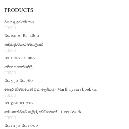
PRODUCTS
මගෙ ආදර පඹ ගාල
0
Original
Current
Rs.
2,000
Rs.
1,600
out
of
price
price
ආදිපාදවරයාට මනාලියක්
5
was:
is:
Rs. 2,000.
Rs. 1,600.
0
Original
Current
Rs.
1,100
Rs.
880
out
of
price
price
ගමන නොනිමෙයි
5
was:
is:
Rs. 1,100.
Rs. 880.
0
Original
Current
Rs.
950
Rs.
760
out
of
price
price
හෙදර් නිම්නයෙන් එහා ලෝකය - Martha years book 04
5
was:
is:
Rs. 950.
Rs. 760.
0
Original
Current
Rs.
900
Rs.
720
out
of
price
price
සාර්ථකත්වයට ගැඹුරු අවධානයක් - Deep Work
5
was:
is:
Rs. 900.
Rs. 720.
0
Original
Current
Rs.
1,250
Rs.
1,000
out