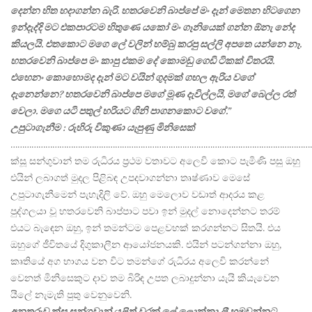
දෙන්න හිත හදාගන්න බැරි. හතරවෙනි බාප්පේ මං දැන් මෙතන හිටගෙන
ඉන්දැද්දි මට එකපාරටම හිතුණෙ යකෝ මං ගෑනියෙක් ගන්න ඕනැ නේද
කියලයි. එතකොට මගෙ ලේ වලින් හම්බු කරපු සල්ලි අපතෙ යන්නෙ නෑ.
හතරවෙනි බාප්පෙ මං කාපු එකම දේ කොමඩු ගෙඩි ටිකක් විතරයි.
එහෙනං කොහොමද දැන් මට වයින් ගුදමක් ගහල ඇරිය වගේ
දැනෙන්නෙ? හතරවෙනි බාප්පෙ මගේ මූණ දැවිල්ලයි, මගේ බෙල්ල රත්
වෙලා. මගෙ යටි පතුල් හරියට ගිනි පාගනකොට වගේ.”
උපුටාගැනීම : රුහිරු විකුණා යැපුණු මිනිසෙක්
…………………………………………………………………………………………………………………
ක්සූ සන්ගුවාන් තම රුධිරය ප්‍රථම වතාවට අලෙවි කොට පැමිණි පසු ඔහු
එයින් ලබාගත් මුදල පිළිබඳ උපදවාගන්නා තෘෂ්ණාව මෙසේ
උපුටාගැනීමෙන් පැහැදිලි වේ. ඔහු මෙලොව වඩාත් ආදරය කළ
පුද්ගලයා වූ හතරවෙනි බාප්පාට පවා ඉන් මුදල් නොදෙන්නට තරම්
එයට බැඳෙන ඔහු, ඉන් තමන්ටම පෙළවහක් කරගන්නට සිතයි. එය
ඔහුගේ ජීවිතයේ දිගුකාලීන ආයෝජනයකි. එයින් පටන්ගන්නා ඔහු,
කෘතියේ අග භාගය වන විට තමන්ගේ රුධිරය අලෙවි කරන්නේ
වෙනත් මිනිසෙකුට දාව තම බිරිඳ උපත ලබාදුන්නා යැයි කියැවෙන
යීලේ නැමැති පුතු වෙනුවෙනි.
අනතුරුව ක්සූ සන්ගුවාන් යළිත් වරක් ලේ ලොක්කා ලී හමුවන්නට