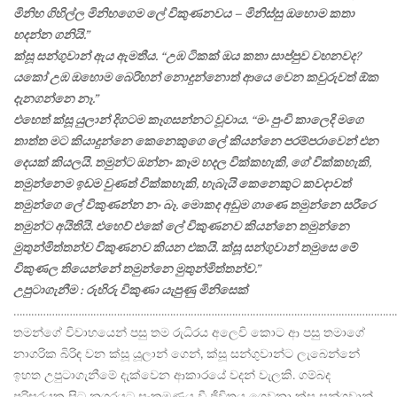
මිනිහ ගිහිල්ල මිනිහගෙම ලේ විකුණනවය – මිනිස්සු ඔහොම කතා
හදන්න ගනියි.”
ක්සූ සන්ගුවාන් ඇය ඇමතීය. “උඹ ටිකක් ඔය කතා සාප්පුව වහනවද?
යකෝ උඹ ඔහොම බෙරිහන් නොදුන්නොත් ආයෙ වෙන කවුරුවත් ඕක
දැනගන්නෙ නෑ.”
එහෙත් ක්සූ යුලාන් දිගටම කෑගසන්නට වූවාය. “මං පුංචි කාලෙදි මගෙ
තාත්ත මට කියාදුන්නෙ කෙනෙකුගෙ ලේ කියන්නෙ පරම්පරාවෙන් එන
දෙයක් කියලයි. තමුන්ට ඔන්නං කෑම හදල වික්කහැකි, ගේ වික්කහැකි,
තමුන්නෙම ඉඩම වුණත් වික්කහැකි, හැබැයි කෙනෙකුට කවදාවත්
තමුන්ගෙ ලේ විකුණන්න නං බෑ. මොකද අඩුම ගාණෙ තමුන්නෙ සරීරෙ
තමුන්ට අයිතියි. එහෙව් එකේ ලේ විකුණනව කියන්නෙ තමුන්නෙ
මුතුන්මිත්තන්ව විකුණනව කියන එකයි. ක්සූ සන්ගුවාන් තමුසෙ මේ
විකුණල තියෙන්නේ තමුන්නෙ මුතුන්මිත්තන්ව.”
උපුටාගැනීම : රුහිරු විකුණා යැපුණු මිනිසෙක්
…………………………………………………………………………………………………………………
තමන්ගේ විවාහයෙන් පසු තම රුධිරය අලෙවි කොට ආ පසු තමාගේ
නාගරික බිරිඳ වන ක්සූ යූලාන් ගෙන්, ක්සූ සන්ගුවාන්ට ලැබෙන්නේ
ඉහත උපුටාගැනීමේ දැක්වෙන ආකාරයේ වදන් වැලකි. ගම්බද
පරිසරයක සිට නගරයට සංක්‍රමණය වී ජීවිතය ගෙවනා ක්සූ සන්ගුවාන්