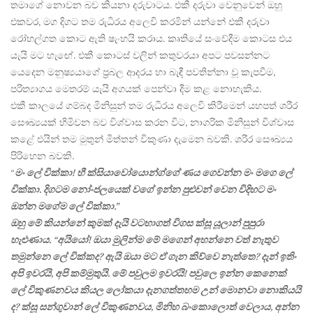
තමාගේ නොවන බව කියනා දරුවාටය. එකී දරුවා වෙනුවෙන් ඔහු
එකවර, මග දිගට තම රුධිරය අලෙවි කරමින් යන්නේ එකී දරුවා
රෝහල්ගත කොට ඇති ෂැංහයි කරාය. කෘතියේ සංවේදීම කොටස එය
යැයි මට හැඟේ. එකී කොටස් වලින් කතුවරයා අපට පවසන්නට
යෙදෙන මනුෂ්‍යයාගේ ප්‍රබල ආදරය හා බැඳී පවතින්නා වූ කැපවීම,
පරිත්‍යාගය මෙතරම් යැයි අගයක් පෙන්වා දීම කළ නොහැකිය.
එකී කාලයේ ගම්බද මිනිසුන් තම රුධිරය අලෙවි කිරීමෙන් යහපත් ශරීර
සෞඛ්‍යයක් හිමිවන බව විශ්වාස කරන විට, නාගරික මිනිසුන් විශ්වාස
කළේ එයින් තම මුතුන් මිත්තන් විකුණා දැමෙන බවකි. ශරීර සෞඛ්‍යය
පිරිහෙන බවකි.
“
මං ලේ වික්කා! හී ක්සියාවෝයොන්ග්ගේ ණය ගෙවන්න මං මගෙ ලේ
වික්කා. දිගටම නෝංජලයෙක් වගේ ඉන්න පුළුවන් වෙන විදිහට මං
ඔන්න මගේම ලේ වික්කා.”
ඔහු මේ කියන්නේ කුමක් දැයි වටහාගත් විගස ක්සූ යූලාන් පුපුරා
හැළුණාය. “අයියෝ! ඔයා මුලින්ම මේ මගෙන් අහන්නෙ වත් නැතුව
තමුන්නෙ ලේ වික්කද? ඇයි ඔයා මට ඒ ගැන කිව්වෙ නැත්තෙ? දැන් ඉතිං
අපි ඉවරයි, අපි කම්මුතුයි. මේ පවුලම ඉවරයි! පවුලෙ ඉන්න කෙනෙක්
ලේ විකුණනවය කියල ලෝකයා දැනගත්තහම උන් මොනවා නොකියයි
ද? ක්සූ සන්ගුවාන් ලේ විකුණනවය, මිනිහ බංකොලොත් වෙලාය, අන්න