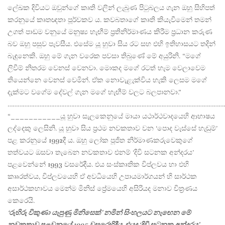
ලේඛක දිවියට ඔවුන්ගේ කෘති වලින් ලැබුණ පිටුබලය ගැන ඔහු සිහිපත්
කරනුයේ කෘතඥතා පූර්වකව ය. කවබතාගේ කෘති කියැවීමෙන් තමන්
උගත් පාඩම වනුයේ මනුෂ්‍ය හැඟීම් ප්‍රතිනිර්මාණය කිරීම ප්‍රධාන කරුණ
බව ඔහු පසුව පැවසීය. එසේම යූ හුවා සිය රට සහ එහි ඉතිහාසයට තදින්
බැඳුනෙකි. ඔහු මේ ගැන වරෙක පවසා තිබුණේ මේ අයුරිනි. “මගේ
ලිවීම් නිතරම වෙනස් වෙනවා. මොකද මගේ රටත් හැම වෙලාවෙම
තියෙන්නෙ වෙනස් වෙමින්. ඒක නොවැළැක්විය හැකි ලෙසම මගේ
දැක්මට වගේම දේවල් ගැන මගේ හැඟීම් වලට බලපානවා.”
…………………………………………………………………………………………………………………
“___________යූ හුවා සැලකෙනුයේ මායා යථාර්ථවාදයෙහි ආභාෂය
ලද්දෙකු ලෙසිනි. යූ හුවා සිය ප්‍රථම නවකතාව වන ‘පොද වැස්සේ හැඬුම්’
පළ කරනුයේ 1992දී ය. ඔහු ලෝක පූජිත නිර්මාණකරුවෙකුගේ
තත්වයට ඔසවා තැබෙන නවකතාව එනම් ‘දිවි සටනක අන්දරය’
පළවෙන්නේ 1993 වසරේදීය. එය සංස්කෘතික විප්ලවය හා එහි
කෲරත්වය, විප්ලවයෙහි ඒ අවධියෙහි උපායමාර්ගයන් හි සාර්ථක
අසාර්ථකභාවය මෙන්ම මිනිස් ප්‍රේමයෙහි අසිරියද මනාව චිත්‍රණය
කෙරෙයි.
‘රුහිරු විකුණා යැපුණු මිනිසෙක්’ නමින් සිංහලයට නැඟෙන මේ
නවකතාව පළවනුයේ 1995 වසරෙහිදීය. එයද ‘දිවි සටනක අන්දරය’