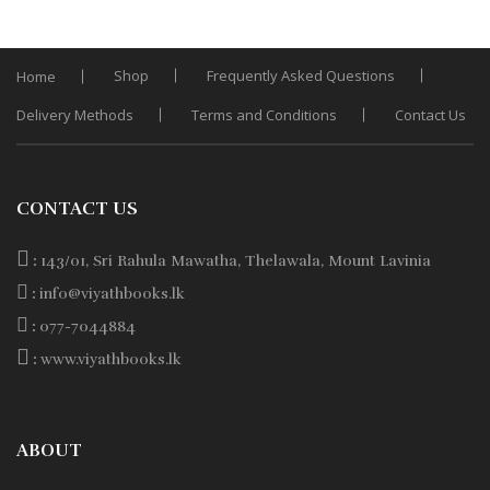
of
price
price
5
was:
is:
Rs. 1,250.
Rs. 1,000.
Shop
Frequently Asked Questions
Home
Delivery Methods
Terms and Conditions
Contact Us
CONTACT US
:
143/01, Sri Rahula Mawatha, Thelawala, Mount Lavinia
:
info@viyathbooks.lk
:
077-7044884
:
www.viyathbooks.lk
ABOUT