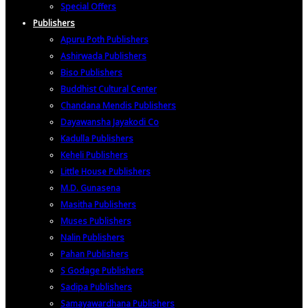
Special Offers
Publishers
Apuru Poth Publishers
Ashirwada Publishers
Biso Publishers
Buddhist Cultural Center
Chandana Mendis Publishers
Dayawansha Jayakodi Co
Kadulla Publishers
Keheli Publishers
Little House Publishers
M.D. Gunasena
Masitha Publishers
Muses Publishers
Nalin Publishers
Pahan Publishers
S Godage Publishers
Sadipa Publishers
Samayawardhana Publishers