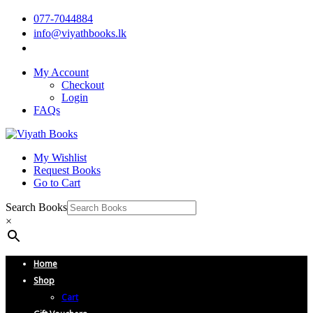
077-7044884
info@viyathbooks.lk
My Account
Checkout
Login
FAQs
My Wishlist
Request Books
Go to Cart
Search Books
×
Home
Shop
Cart