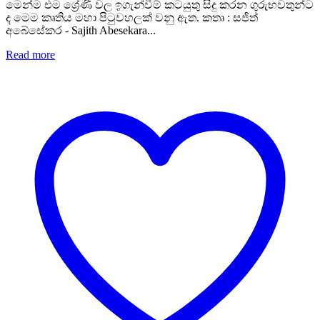
මෙන්ම එම ශ්‍රේණි වල ඉගැන්වීම් කටයුතු සිදු කරන ගුරුභවතුන්ට
ද මෙම කෘතිය මහා පිටුවහලක් වනු ඇත. කතෘ : සජිත්
අබේසේකර - Sajith Abesekara...
Read more