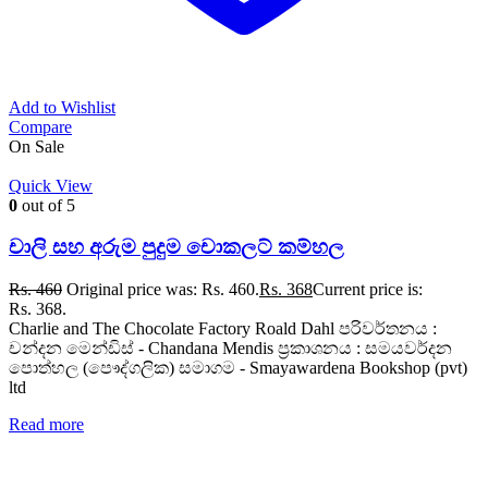
Add to Wishlist
Compare
On Sale
Quick View
0
out of 5
චාලි සහ අරුම පුදුම චොකලට් කම්හල
Rs.
460
Original price was: Rs. 460.
Rs.
368
Current price is:
Rs. 368.
Charlie and The Chocolate Factory Roald Dahl පරිවර්තනය :
චන්දන මෙන්ඩිස් - Chandana Mendis ප්‍රකාශනය : සමයවර්දන
පොත්හල (පෞද්ගලික) සමාගම - Smayawardena Bookshop (pvt)
ltd
Read more