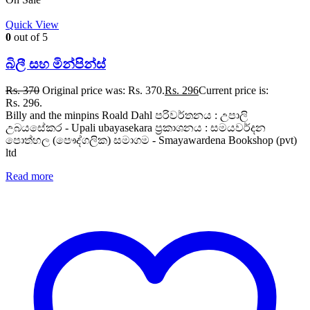
Quick View
0
out of 5
බිලී සහ මින්පින්ස්
Rs.
370
Original price was: Rs. 370.
Rs.
296
Current price is:
Rs. 296.
Billy and the minpins Roald Dahl පරිවර්තනය : උපාලි
උබයසේකර - Upali ubayasekara ප්‍රකාශනය : සමයවර්දන
පොත්හල (පෞද්ගලික) සමාගම - Smayawardena Bookshop (pvt)
ltd
Read more