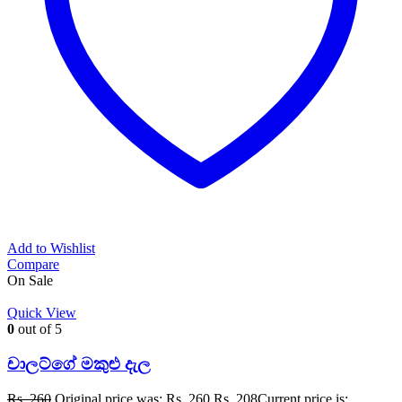
Add to Wishlist
Compare
On Sale
Quick View
0
out of 5
චාලට්ගේ මකුළු දැල
Rs.
260
Original price was: Rs. 260.
Rs.
208
Current price is: