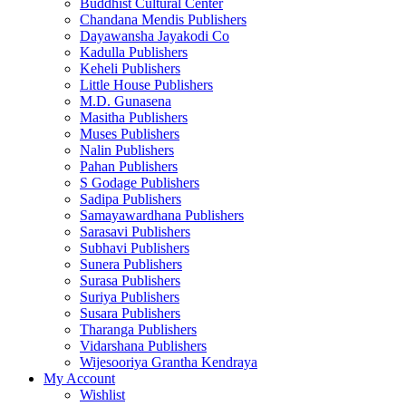
Buddhist Cultural Center
Chandana Mendis Publishers
Dayawansha Jayakodi Co
Kadulla Publishers
Keheli Publishers
Little House Publishers
M.D. Gunasena
Masitha Publishers
Muses Publishers
Nalin Publishers
Pahan Publishers
S Godage Publishers
Sadipa Publishers
Samayawardhana Publishers
Sarasavi Publishers
Subhavi Publishers
Sunera Publishers
Surasa Publishers
Suriya Publishers
Susara Publishers
Tharanga Publishers
Vidarshana Publishers
Wijesooriya Grantha Kendraya
My Account
Wishlist