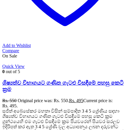
Add to Wishlist
Compare
On Sale
Quick View
0
out of 5
ශිෂ්‍යත්ව විභාගයට ගණිත ගැටළු විසඳීමේ පහසු කෙටි
ක්‍රම
Rs.
550
Original price was: Rs. 550.
Rs.
495
Current price is:
Rs. 495.
සජිත් අබේසේකර මහතා විසින් සම්පාදිත 3 4 5 ශ්‍රේණිය සඳහා
ශිෂ්‍යත්ව විභාගයට ගණිත ගැටළු විසඳීමේ පහසු කෙටි ක්‍රම
ග්‍රන්ථයෙහි එම ගැටළු විසඳීමේ ක්‍රම පියවරෙන් පියවර සරලව
ඉදිරිපත් කර ඇත 3 4 5 ශ්‍රේණි වල අධ්‍යාපනය ලබන දරුවන්ට