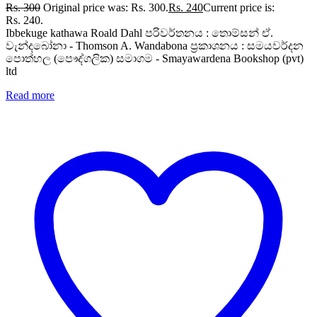
Rs.
300
Original price was: Rs. 300.
Rs.
240
Current price is:
Rs. 240.
Ibbekuge kathawa Roald Dahl පරිවර්තනය : තොම්සන් ඒ.
වැන්දබෝනා - Thomson A. Wandabona ප්‍රකාශනය : සමයවර්දන
පොත්හල (පෞද්ගලික) සමාගම - Smayawardena Bookshop (pvt)
ltd
Read more