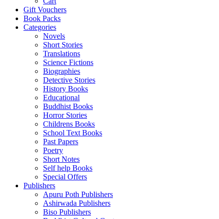
Cart
Gift Vouchers
Book Packs
Categories
Novels
Short Stories
Translations
Science Fictions
Biographies
Detective Stories
History Books
Educational
Buddhist Books
Horror Stories
Childrens Books
School Text Books
Past Papers
Poetry
Short Notes
Self help Books
Special Offers
Publishers
Apuru Poth Publishers
Ashirwada Publishers
Biso Publishers