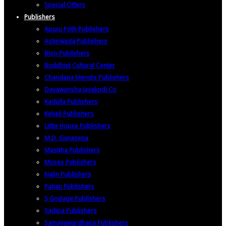
Special Offers
Publishers
Apuru Poth Publishers
Ashirwada Publishers
Biso Publishers
Buddhist Cultural Center
Chandana Mendis Publishers
Dayawansha Jayakodi Co
Kadulla Publishers
Keheli Publishers
Little House Publishers
M.D. Gunasena
Masitha Publishers
Muses Publishers
Nalin Publishers
Pahan Publishers
S Godage Publishers
Sadipa Publishers
Samayawardhana Publishers