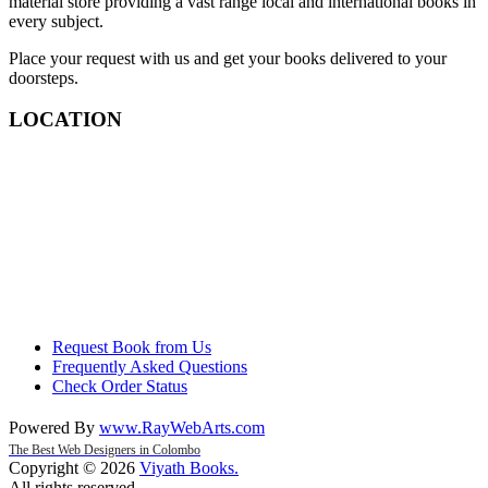
material store providing a vast range local and international books in
every subject.
Place your request with us and get your books delivered to your
doorsteps.
LOCATION
Request Book from Us
Frequently Asked Questions
Check Order Status
Powered By
www
.
RayWebArts
.
com
The Best Web Designers in Colombo
Copyright © 2026
Viyath Books
.
All rights reserved.