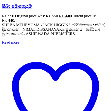
ෂීබා මෙහෙයුම
Rs.
550
Original price was: Rs. 550.
Rs.
440
Current price is:
Rs. 440.
SHEBA MEHEYUMA - JACK HIGGINS පරිවර්තනය : නිමල්
දිසානායක - NIMAL DISSANAYAKE ප්‍රකාශනය : ආශිර්වාද
ප්‍රකාශකයෝ - ASHIRWADA PUBLISHERS
Read more