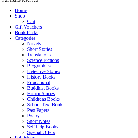
Home
Shop
Cart
Gift Vouchers
Book Packs
Categories
Novels
Short Stories
Translations
Science Fictions
Biographies
Detective Stories
History Books
Educational
Buddhist Books
Horror Stories
Childrens Books
School Text Books
Past Papers
Poetry
Short Notes
Self help Books
Special Offers
Publishers