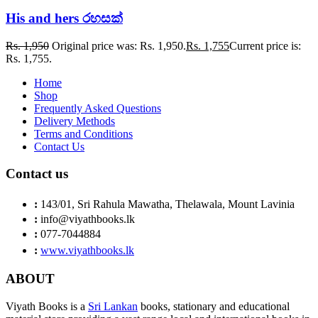
His and hers රහසක්
Rs.
1,950
Original price was: Rs. 1,950.
Rs.
1,755
Current price is:
Rs. 1,755.
Home
Shop
Frequently Asked Questions
Delivery Methods
Terms and Conditions
Contact Us
Contact us
:
143/01, Sri Rahula Mawatha, Thelawala, Mount Lavinia
:
info@viyathbooks.lk
:
077-7044884
:
www.viyathbooks.lk
ABOUT
Viyath Books is a
Sri Lankan
books, stationary and educational