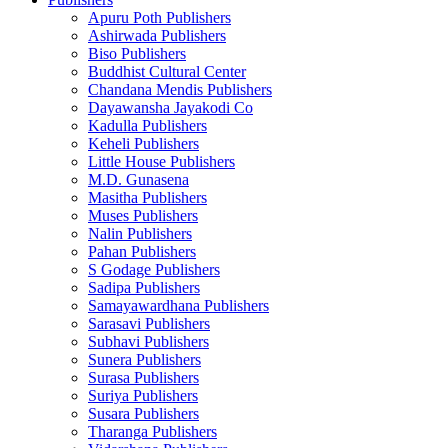
Apuru Poth Publishers
Ashirwada Publishers
Biso Publishers
Buddhist Cultural Center
Chandana Mendis Publishers
Dayawansha Jayakodi Co
Kadulla Publishers
Keheli Publishers
Little House Publishers
M.D. Gunasena
Masitha Publishers
Muses Publishers
Nalin Publishers
Pahan Publishers
S Godage Publishers
Sadipa Publishers
Samayawardhana Publishers
Sarasavi Publishers
Subhavi Publishers
Sunera Publishers
Surasa Publishers
Suriya Publishers
Susara Publishers
Tharanga Publishers