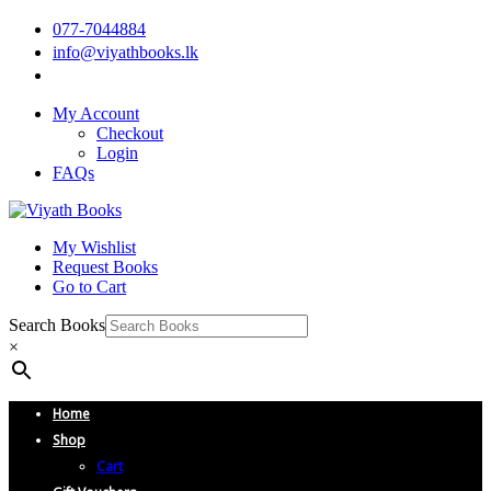
077-7044884
info@viyathbooks.lk
My Account
Checkout
Login
FAQs
My Wishlist
Request Books
Go to Cart
Search Books
×
Home
Shop
Cart