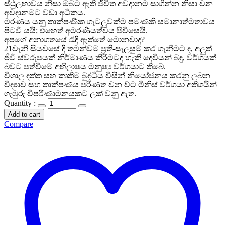
ස්ථුලභාවය නිසා ඔබට ඇති ජීවිත අවදානම සාගින්න නිසා වන
අවදානමට වඩා අධිකය.
මරණය යනු තාක්ෂණික ගැටලුවක්ම පමණකි සමානාත්මතාවය
පිටවී යයි; එහෙත් අමරණීයත්වය පිවිසෙයි.
අපගේ අනාගතයේ රැඳී ඇත්තේ මොනවාද?
21වැනි සියවසේ දී තමන්වම ප්‍රති-සැලසුම් කර ගැනීමට ද, අලුත්
ජීවි ස්වරූපයක් නිර්මාණය කිරීමටද හැකි දෙවියන් බඳු, වර්ගයක්
බවට පත්වීමේ අභිලාෂය මනුෂ්‍ය වර්ගයාට තිබේ.
විශාල දත්ත සහ කෘතිම බුද්ධිය විසින් නියෝජනය කරනු ලබන
විද්‍යාව සහ තාක්ෂණය පරිණත වන ව්ට මිනිස් වර්ගයා අතිශයින්
ගැඹුරු විපරිණාමනයකට ලක් වනු ඇත.
Quantity :
Add to cart
Compare