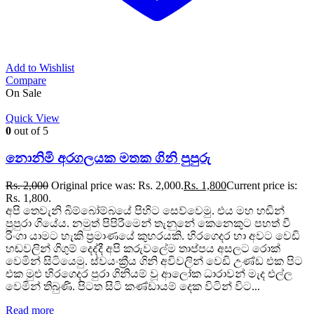
Add to Wishlist
Compare
On Sale
Quick View
0
out of 5
නොනිමි අරගලයක මතක ගිනි පුපුරු
Rs.
2,000
Original price was: Rs. 2,000.
Rs.
1,800
Current price is:
Rs. 1,800.
අපි තෙවැනි බිම්බෝම්බයේ පිහිට සෙව්වෙමු. එය මහ හඬින්
පුපුරා ගියේය. නමුත් පිපිරීමෙන් තැනුනේ කෙනෙකුට පහත් වී
රිංගා යාමට හැකි ප්‍රමාණයේ කුහරයකි. හිරගෙදර හා අවට වෙඩි
හඬවලින් ගිගුම් දෙද්දී අපි කරුවලේම තාප්පය අසලට රොක්
වෙමින් සිටියෙමු. ස්වයංක්‍රීය ගිනි අවිවලින් වෙඩි උණ්ඩ එක පිට
එක මුළු හිරගෙදර පුරා ගිනියම් වූ ආලෝක ධාරාවන් මැද එල්ල
වෙමින් තිබුණි. පිටත සිටි කණ්ඩායම් දෙක විටින් විට...
Read more