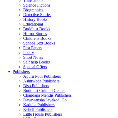
Translations
Science Fictions
Biographies
Detective Stories
History Books
Educational
Buddhist Books
Horror Stories
Childrens Books
School Text Books
Past Papers
Poetry
Short Notes
Self help Books
Special Offers
Publishers
Apuru Poth Publishers
Ashirwada Publishers
Biso Publishers
Buddhist Cultural Center
Chandana Mendis Publishers
Dayawansha Jayakodi Co
Kadulla Publishers
Keheli Publishers
Little House Publishers