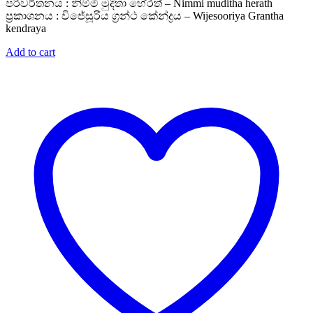
පරිවර්තනය : නිම්මි මුදිතා හේරත් – Nimmi muditha herath
ප්‍රකාශනය : විජේසූරිය ග්‍රන්ථ කේන්ද්‍රය – Wijesooriya Grantha
kendraya
Add to cart