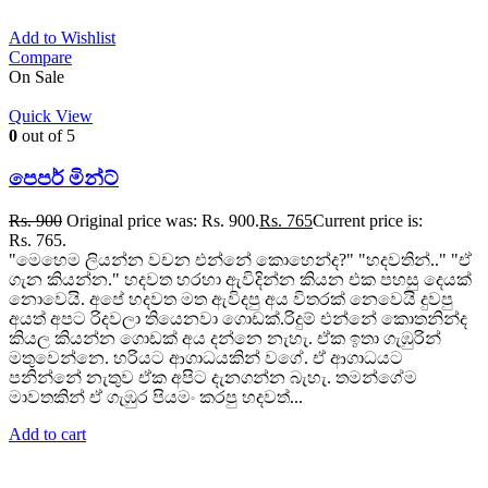
Add to Wishlist
Compare
On Sale
Quick View
0
out of 5
පෙපර් මින්ට්
Rs.
900
Original price was: Rs. 900.
Rs.
765
Current price is:
Rs. 765.
"මෙහෙම ලියන්න වචන එන්නේ කොහෙන්ද?" "හදවතින්.." "ඒ
ගැන කියන්න." හදවත හරහා ඇවිදින්න කියන එක පහසු දෙයක්
නොවෙයි. අපේ හදවත මත ඇවිදපු අය විතරක් නෙවෙයි දුවපු
අයත් අපට රිදවලා තියෙනවා ගොඩක්.රිදුම් එන්නේ කොතනින්ද
කියල කියන්න ගොඩක් අය දන්නෙ නැහැ. ඒක ඉතා ගැඹුරින්
මතුවෙන්නෙ. හරියට ආගාධයකින් වගේ. ඒ ආගාධයට
පනින්නේ නැතුව ඒක අපිට දැනගන්න බැහැ. තමන්ගේම
මාවතකින් ඒ ගැඹුර පියමං කරපු හදවත්...
Add to cart