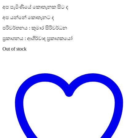
අප පැමිණියේ කොතැනක සිට ද
අප යන්නේ කොතැනට ද
පරිවර්තනය : කුමාර සිරිවර්ධන
ප්‍රකාශනය : ආශිර්වාද ප්‍රකාශකයෝ
Out of stock