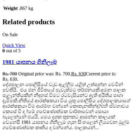
Weight
.867 kg
Related products
On Sale
Quick View
0
out of 5
1981 යාපනය ගිනිලෑම
Rs.
700
Original price was: Rs. 700.
Rs.
630
Current price is:
Rs. 630.
දේශපාලන පොලිසියේ වැඩ ඇල්ලීම යළිත් උත්සන්න වෙමින්
පවතියි. එය ජන ජීවිතයේ පැවැත්මට තර්ජනයකි.අමන පාලක
පැලැන්තියකින් නිදහස් වීමට රටවැසියන්ට ඇති අයිතිය පාගා
දැමීමකි.නීතියේ ආරක්ෂකයා විය යුතු පොලිසිය දේශපාලකයාගේ
ආරක්ෂකයා වීම ආරම්භ වන්නේ කොතැනකින්ද?එහි ස්වභාවය
කෙසේ වී ද ?මේ ගවේෂණාත්මක වාර්තාවෙන් සොයා
බැලෙන්නේ එයයි. මෙය දශක තුනකට ආසන්න කාලයක්
වෙහෙසී 1981 යාපනය ගිනිලෑම ගැන සිංහලෙන් ලියවෙන මුල්ම
ගවේෂණාත්මක කෘතිය ද වන්නේය. පාලකයන්...