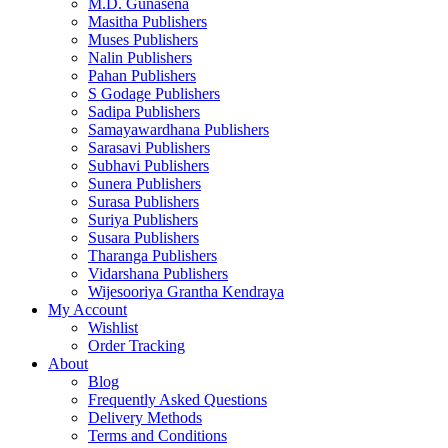
M.D. Gunasena
Masitha Publishers
Muses Publishers
Nalin Publishers
Pahan Publishers
S Godage Publishers
Sadipa Publishers
Samayawardhana Publishers
Sarasavi Publishers
Subhavi Publishers
Sunera Publishers
Surasa Publishers
Suriya Publishers
Susara Publishers
Tharanga Publishers
Vidarshana Publishers
Wijesooriya Grantha Kendraya
My Account
Wishlist
Order Tracking
About
Blog
Frequently Asked Questions
Delivery Methods
Terms and Conditions