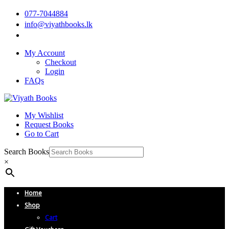
077-7044884
info@viyathbooks.lk
My Account
Checkout
Login
FAQs
My Wishlist
Request Books
Go to Cart
Search Books
×
Home
Shop
Cart