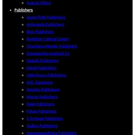
Special Offers
Publishers
Apuru Poth Publishers
Ashirwada Publishers
Biso Publishers
Buddhist Cultural Center
Chandana Mendis Publishers
Dayawansha Jayakodi Co
Kadulla Publishers
Keheli Publishers
Little House Publishers
M.D. Gunasena
Masitha Publishers
Muses Publishers
Nalin Publishers
Pahan Publishers
S Godage Publishers
Sadipa Publishers
Samayawardhana Publishers