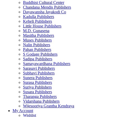
Buddhist Cultural Center
Chandana Mendis Publishers
Dayawansha Jayakodi Co
Kadulla Publishers
Keheli Publishers
Little House Publishers
M.D. Gunasena
Masitha Publishers
Muses Publishers
Nalin Publishers
Pahan Publishers
S Godage Publishers
Sadipa Publishers
Samayawardhana Publishers
Sarasavi Publishers
Subhavi Publishers
Sunera Publishers
Surasa Publishers
Suriya Publishers
Susara Publishers
Tharanga Publishers
Vidarshana Publishers
Wijesooriya Grantha Kendraya
My Account
Wishlist