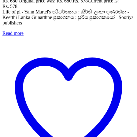
Rs.
680
Original price was: Rs. 680.
Rs.
578
Current price is:
Rs. 578.
Life of pi - Yann Martel's පරිවර්තනය : කීර්ති ලංකා ගුණරත්න -
Keerthi Lanka Gunarthne ප්‍රකාශනය : සූරිය ප්‍රකාශකයෝ - Sooriya
publishers
Read more