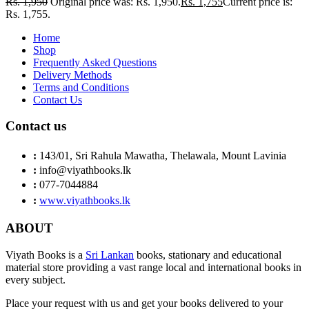
Rs.
1,950
Original price was: Rs. 1,950.
Rs.
1,755
Current price is:
Rs. 1,755.
Home
Shop
Frequently Asked Questions
Delivery Methods
Terms and Conditions
Contact Us
Contact us
:
143/01, Sri Rahula Mawatha, Thelawala, Mount Lavinia
:
info@viyathbooks.lk
:
077-7044884
:
www.viyathbooks.lk
ABOUT
Viyath Books is a
Sri Lankan
books, stationary and educational
material store providing a vast range local and international books in
every subject.
Place your request with us and get your books delivered to your