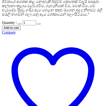
ජීවිතයේ අමතක කළ නොහැකි සිදුවීම් කෙතෙක් වීදැයි සසඳරා
කල්පනා කළාය.මල්වරවීම, ගැහැනියක් වීම, මවක් වීම, මේ
හැමදේම සිදුවූ ගංදිය ඇය හෙළන කඳුළු රැගෙන අද ද නිහඬව රැලි
සරැලි නගමින් ගලා යනු ඇය ශෝකයෙන් බලා සිටියාය.”
Quantity :
Add to cart
Compare