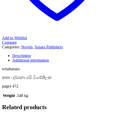
Add to Wishlist
Compare
Categories:
Novels
,
Susara Publishers
Description
Additional information
wisabasara
කතෘ : දර්ශනා ශමි විජේතිලක
pages 472
Weight
.548 kg
Related products