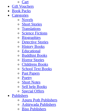
Cart
Gift Vouchers
Book Packs
Categories
Novels
Short Stories
Translations
Science Fictions
Biographies
Detective Stories
History Books
Educational
Buddhist Books
Horror Stories
Childrens Books
School Text Books
Past Papers
Poetry
Short Notes
Self help Books
Special Offers
Publishers
Apuru Poth Publishers
Ashirwada Publishers
Biso Publishers