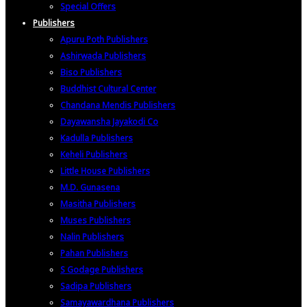
Special Offers
Publishers
Apuru Poth Publishers
Ashirwada Publishers
Biso Publishers
Buddhist Cultural Center
Chandana Mendis Publishers
Dayawansha Jayakodi Co
Kadulla Publishers
Keheli Publishers
Little House Publishers
M.D. Gunasena
Masitha Publishers
Muses Publishers
Nalin Publishers
Pahan Publishers
S Godage Publishers
Sadipa Publishers
Samayawardhana Publishers