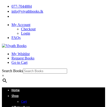
077-7044884
info@viyathbooks.lk
My Account
Checkout
Login
FAQs
My Wishlist
Request Books
Go to Cart
Search Books
×
Home
Shop
Cart