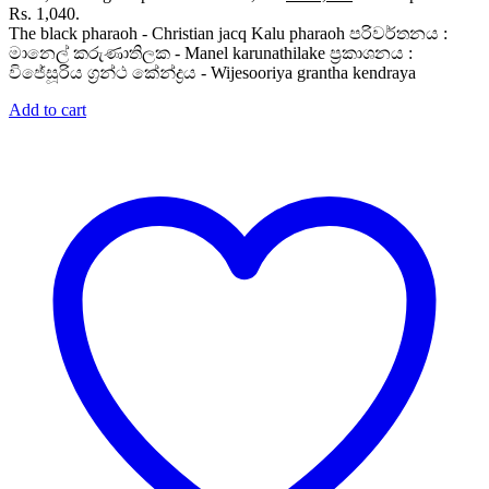
Rs. 1,040.
The black pharaoh - Christian jacq Kalu pharaoh පරිවර්තනය :
මානෙල් කරුණාතිලක - Manel karunathilake ප්‍රකාශනය :
විජේසූරිය ග්‍රන්ථ කේන්ද්‍රය - Wijesooriya grantha kendraya
Add to cart