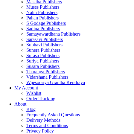
Masitha Publishers
Muses Publishers
Nalin Publishers
Pahan Publishers
S Godage Publishers
Sadipa Publishers
Samayawardhana Publishers
Sarasavi Publishers
Subhavi Publishers
Sunera Publishers
Surasa Publishers
Suriya Publishers
Susara Publishers
Tharanga Publishers
Vidarshana Publishers
Wijesooriya Grantha Kendraya
My Account
Wishlist
Order Tracking
About
Blog
Frequently Asked Questions
Delivery Methods
Terms and Conditions
Privacy Policy