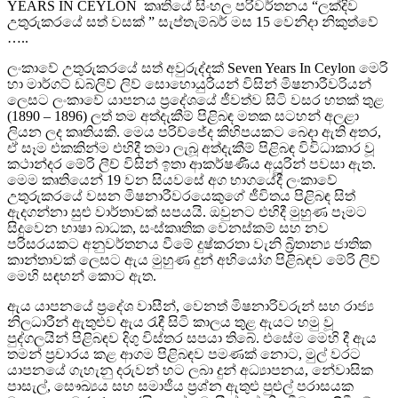
YEARS IN CEYLON කෘතියේ සිංහල පරිවර්තනය “ලක්දිව
උතුරුකරයේ සත් වසක් ” සැප්තැම්බර් මස 15 වෙනිදා නිකුත්වේ
…..
ලංකාවේ උතුරුකරයේ සත් අවුරුද්දක් Seven Years In Ceylon මෙරි
හා මාර්ගට් ඩබ්ලිව් ලිව් සොහොයුරියන් විසින් මිෂනාරීවරියන්
ලෙසට ලංකාවේ යාපනය ප්‍රදේශයේ ජීවත්ව සිටි වසර හතක් තුළ
(1890 – 1896) ලත් තම අත්දැකීම් පිළිබඳ මතක සටහන් අලළා
ලියන ලද කෘතියකි. මෙය පරිච්ජේද කිහිපයකට බෙදා ඇති අතර,
ඒ සෑම එකකින්ම එහිදී තමා ලැබූ අත්දැකීම් පිළිබඳ විවිධාකාර වූ
කථාන්දර මේරි ලීච් විසින් ඉතා ආකර්ෂණීය අයුරින් පවසා ඇත.
මෙම කෘතියෙන් 19 වන සියවසේ අග භාගයේදී ලංකාවේ
උතුරුකරයේ වසන මිෂනාරීවරයෙකුගේ ජීවිතය පිළිබඳ සිත්
ඇදගන්නා සුළු වාර්තාවක් සපයයි. ඔවුනට එහිදී මුහුණ පෑමට
සිදුවෙන භාෂා බාධක, සංස්කෘතික වෙනස්කම් සහ නව
පරිසරයකට අනුවර්තනය වීමේ දුෂ්කරතා වැනි බ්‍රිතාන්‍ය ජාතික
කාන්තාවක් ලෙසට ඇය මුහුණ දුන් අභියෝග පිළිබඳව මේරි ලිව්
මෙහි සඳහන් කොට ඇත.
ඇය යාපනයේ ප්‍රදේශ වාසීන්, වෙනත් මිෂනාරිවරුන් සහ රාජ්‍ය
නිලධාරීන් ඇතුළුව ඇය රැඳී සිටි කාලය තුළ ඇයට හමු වූ
පුද්ගලයින් පිළිබඳව දිගු විස්තර සපයා තිබේ. එසේම මෙහි දී ඇය
තමන් ප්‍රචාරය කළ ආගම පිළිබඳව පමණක් නොට, මුල් වරට
යාපනයේ ගැහැනු දරුවන් හට ලබා දුන් අධ්‍යාපනය, නේවාසික
පාසැල්, සෞඛ්‍යය සහ සමාජීය ප්‍රශ්න ඇතුළු පුළුල් පරාසයක