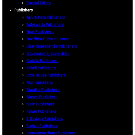
Special Offers
Publishers
Apuru Poth Publishers
Ashirwada Publishers
Biso Publishers
Buddhist Cultural Center
Chandana Mendis Publishers
Dayawansha Jayakodi Co
Kadulla Publishers
Keheli Publishers
Little House Publishers
M.D. Gunasena
Masitha Publishers
Muses Publishers
Nalin Publishers
Pahan Publishers
S Godage Publishers
Sadipa Publishers
Samayawardhana Publishers