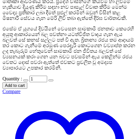
මාතෘකා ආවරණය කරයි. ප්‍රදේශ වාසීන්ගේ කියවීම හා ලිවීමේ
හැකියාව දියුණු කිරීම සඳහා නව පාසැල් විවෘත කිරීම මෙන්ම
වෛද්‍ය ප්‍රතිකාර ලබා දීමත් පුළුල් කරමින් ඔවුන් විසින් කළ
මිෂනාරී සේවය ගැන මේරි ලීචි තබා ඇත්තේ දීර්ඝ වාර්තාවකි.
එසේම ඒ යුගයේ දිවයිනේ වෙසෙන සාමකාමී ජනතාව කෙරෙහි
අයුතු ආකාරයෙන් බල පවත්නා යටත්විජිත වාදය ගැන ඇය
බලවත් සේ කනස් සල්ලට පත් වී ඇත. බ්‍රිතාන්‍ය රජය තම ආදායම්
තර කොට ගැනීමේ අරමුණ පෙරදැරි කොටගෙන වව්‍යාප්ත කරන
ලද තැබෑරුම් හේතුවෙන් සාමකාමී ජන ජීවිතය බලවත් සේ
ව්‍යසනයක් කරා ගෙන යන බවට පවසමින් ඇය කෙළින්ම රජය
වෙතට දොස් පවරා ඇත්තේ එවකට ප්‍රචලිත වූ අමද්‍යප
ව්‍යාපාරයට උපකාර කරමිනි.
Quantity :
Add to cart
Compare