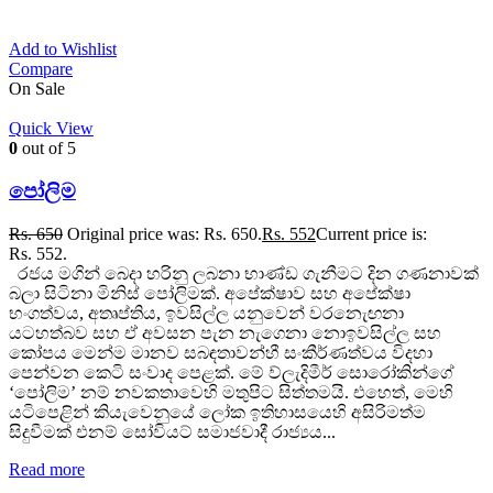
Add to Wishlist
Compare
On Sale
Quick View
0
out of 5
පෝලිම
Rs.
650
Original price was: Rs. 650.
Rs.
552
Current price is:
Rs. 552.
රජය මගින් බෙදා හරිනු ලබනා භාණ්ඩ ගැනීමට දින ගණනාවක්
බලා සිටිනා මිනිස් පෝලිමක්. අපේක්ෂාව සහ අපේක්ෂා
භංගත්වය, අතෘප්තිය, ඉවසිල්ල යනුවෙන් වරනැෙඟනා
යටහත්බව සහ ඒ අවසන පැන නැගෙනා නොඉවසිල්ල සහ
කෝපය මෙන්ම මානව සබඳතාවන්හී සංකීර්ණත්වය විදහා
පෙන්වන කෙටි සංවාද පෙළක්. මේ ව්ලැදිමීර් සොරෝකින්ගේ
‘පෝලිම’ නම් නවකතාවෙහි මතුපිට සිත්තමයි. එහෙත්, මෙහි
යටිපෙළින් කියැවෙනුයේ ලෝක ඉතිහාසයෙහි අසිරිමත්ම
සිදුවීමක් එනම් සෝවියට් සමාජවාදී රාජ්‍යය...
Read more