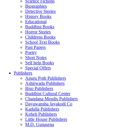
Science Fictions
Biographies
Detective Stories
History Books
Educational
Buddhist Books
Horror Stories
Childrens Books
School Text Books
Past Papers
Poetry
Short Notes
Self help Books
Special Offers
Publishers
Apuru Poth Publishers
Ashirwada Publishers
Biso Publishers
Buddhist Cultural Center
Chandana Mendis Publishers
Dayawansha Jayakodi Co
Kadulla Publishers
Keheli Publishers
Little House Publishers
M.D. Gunasena