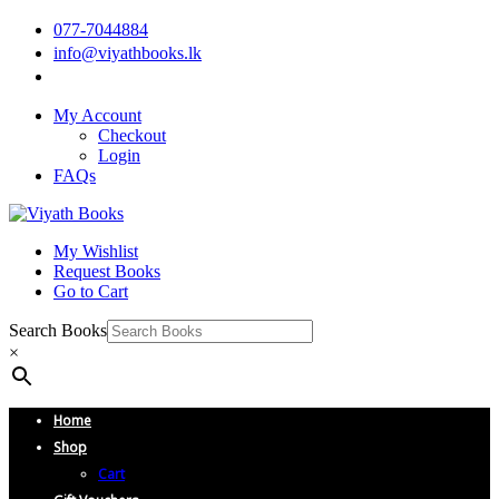
077-7044884
info@viyathbooks.lk
My Account
Checkout
Login
FAQs
My Wishlist
Request Books
Go to Cart
Search Books
×
Home
Shop
Cart