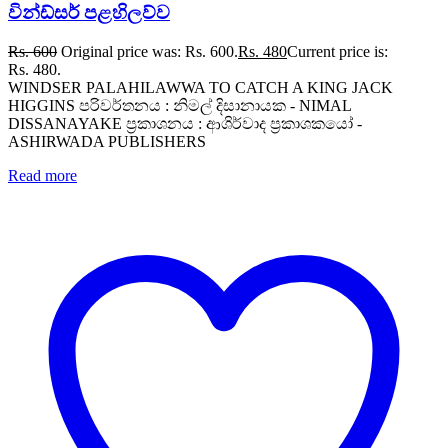
වින්ඩ්සර් පළහිලව්ව
Rs.
600
Original price was: Rs. 600.
Rs.
480
Current price is:
Rs. 480.
WINDSER PALAHILAWWA TO CATCH A KING JACK
HIGGINS පරිවර්තනය : නිමල් දිසානායක - NIMAL
DISSANAYAKE ප්‍රකාශනය : ආශිර්වාද ප්‍රකාශකයෝ -
ASHIRWADA PUBLISHERS
Read more