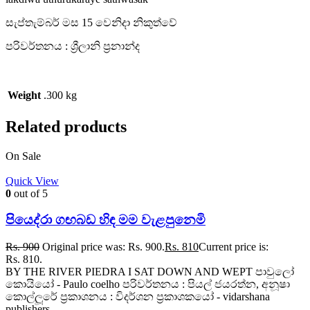
සැප්තැම්බර් මස 15 වෙනිදා නිකුත්වේ
පරිවර්තනය : ශ්‍රීලානි ප්‍රනාන්ද
Weight
.300 kg
Related products
On Sale
Quick View
0
out of 5
පියෙද්රා ගඟබඩ හිඳ මම වැළපුනෙමි
Rs.
900
Original price was: Rs. 900.
Rs.
810
Current price is:
Rs. 810.
BY THE RIVER PIEDRA I SAT DOWN AND WEPT පාවුලෝ
කොයියෝ - Paulo coelho පරිවර්තනය : පියල් ජයරත්න, අනූෂා
කොල්ලූරේ ප්‍රකාශනය : විදර්ශන ප්‍රකාශකයෝ - vidarshana
publishers