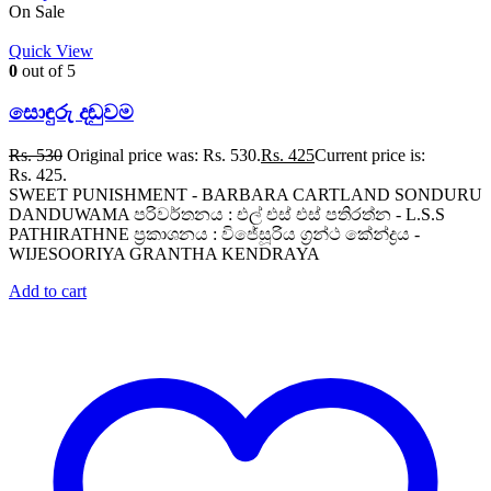
On Sale
Quick View
0
out of 5
සොඳුරු දඬුවම
Rs.
530
Original price was: Rs. 530.
Rs.
425
Current price is:
Rs. 425.
SWEET PUNISHMENT - BARBARA CARTLAND SONDURU
DANDUWAMA පරිවර්තනය : එල් එස් එස් පතිරත්න - L.S.S
PATHIRATHNE ප්‍රකාශනය : විජේසූරිය ග්‍රන්ථ කේන්ද්‍රය -
WIJESOORIYA GRANTHA KENDRAYA
Add to cart