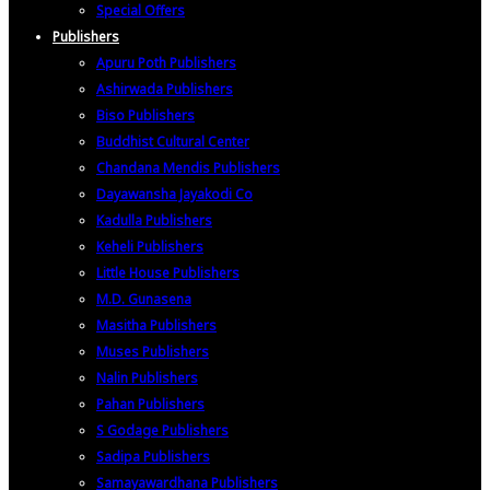
Special Offers
Publishers
Apuru Poth Publishers
Ashirwada Publishers
Biso Publishers
Buddhist Cultural Center
Chandana Mendis Publishers
Dayawansha Jayakodi Co
Kadulla Publishers
Keheli Publishers
Little House Publishers
M.D. Gunasena
Masitha Publishers
Muses Publishers
Nalin Publishers
Pahan Publishers
S Godage Publishers
Sadipa Publishers
Samayawardhana Publishers