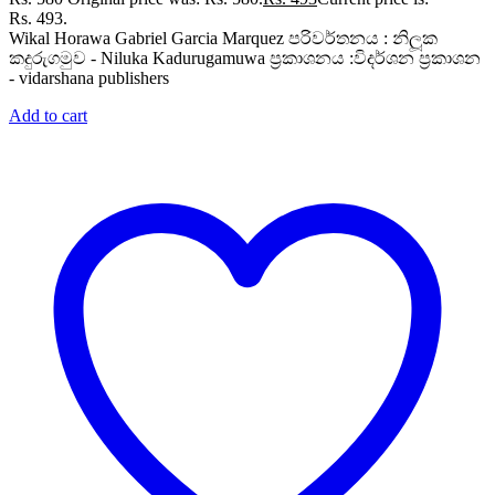
Rs. 493.
Wikal Horawa Gabriel Garcia Marquez පරිවර්තනය : නිලූක
කදුරුගමුව - Niluka Kadurugamuwa ප්‍රකාශනය :විදර්ශන ප්‍රකාශන
- vidarshana publishers
Add to cart