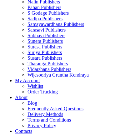
Nalin Publishers
Pahan Publishers
S Godage Publishers
Sadipa Publishers
Samayawardhana Publishers
Sarasavi Publishers
Subhavi Publishers
Sunera Publishers
Surasa Publishers
Suriya Publishers
Susara Publishers
Tharanga Publishers
Vidarshana Publishers
Wijesooriya Grantha Kendraya
My Account
Wishlist
Order Tracking
About
Blog
Frequently Asked Questions
Delivery Methods
Terms and Conditions
Privacy Policy
Contacts