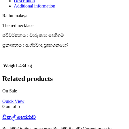
Description
Additional information
Rathu malaya
The red necklace
පරිවර්තනය : චාරුණ්‍යා දෙහිගම
ප්‍රකාශනය : ආශිර්වාද ප්‍රකාශකයෝ
Weight
.434 kg
Related products
On Sale
Quick View
0
out of 5
විකල් හෝරාව
Rs.
580
Original price was: Rs. 580.
Rs.
493
Current price is: