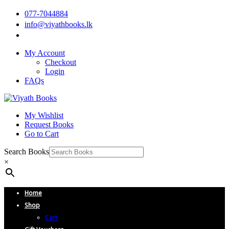
077-7044884
info@viyathbooks.lk
My Account
Checkout
Login
FAQs
My Wishlist
Request Books
Go to Cart
Search Books
×
Home
Shop
Cart