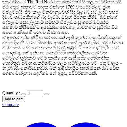
කතුවරියගේ The Red Necklace කෘතියෙහි සිංහල පරිවර්තනයයි.
එම අපූරු කතාවට පාදක වන්නේ 1789 වසරේදී සිදු වූ ප‍්‍රංශ
විප්ලවයයි. එම කාල වකවානුවෙහි සිදු වුණු බැස්ටීලයට පහර
දීම, වංශාධිපතීන්ගේ බිඳ වැටීම, ඔවුන් සිරගත කිරීම, ඔවුන්ගේ
දේපළ මංකොල්ලකෑම සමඟම විප්ලවය ප‍්‍රංශයේ මධ්‍යස්ථ
ජනතාව කිසිසේත්ම අපේක්ෂා නොකළ මාවතකට ප‍්‍රවිශ්ඨ වීම
මෙම කෘතියෙහි මනාව විස්තර වේ.
ඒ අතරම අහිගුණ්ඨික සම්භවයක් ඇති යෑන්ට වංශාධිපතියකුගේ
එකම දියණිය වන සිඩෝව අහම්බයෙන් මුණ ගැසීම, ඔවුන් අතර
විශ්වසනීයත්වය මත පදනම් වුණු බැඳීමක් ගොඩනැගීම, සිඩෝ
නොදත් ඇගේ ඉතිහාස කතාව සහ ඉන්ද්‍රජාලිකයෙක් වන
ටෙටූගේ භූමිකාව මෙම කෘතියෙහි ඇති සත්‍ය ඓතිහාසික
තොරතුරු සමඟ ආකර්ෂණීය ලෙස සම්මිශ‍්‍රණය වේ. රතු මාලය –
නැන්බරි, කොරියැන්ඩර්, බක් ආදී ජනප‍්‍රිය කෘති රැුසක් ඔබ වෙත
ගෙනා චාරුන්‍යා දෙහිගම ගේ අපූරු පරිවර්තනයකි.
Quantity :
Add to cart
Compare