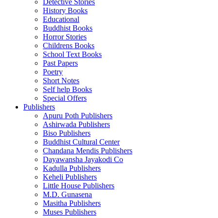
Detective Stories
History Books
Educational
Buddhist Books
Horror Stories
Childrens Books
School Text Books
Past Papers
Poetry
Short Notes
Self help Books
Special Offers
Publishers
Apuru Poth Publishers
Ashirwada Publishers
Biso Publishers
Buddhist Cultural Center
Chandana Mendis Publishers
Dayawansha Jayakodi Co
Kadulla Publishers
Keheli Publishers
Little House Publishers
M.D. Gunasena
Masitha Publishers
Muses Publishers