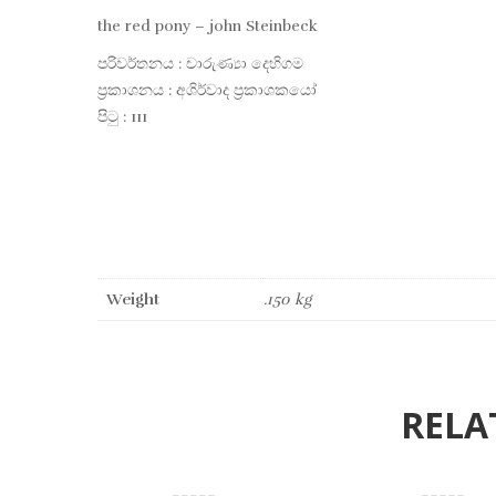
the red pony – john Steinbeck
පරිවර්තනය : චාරුණ්‍යා දෙහිගම
ප්‍රකාශනය : අශිර්වාද ප්‍රකාශකයෝ
පිටු : 111
Weight
.150 kg
RELA