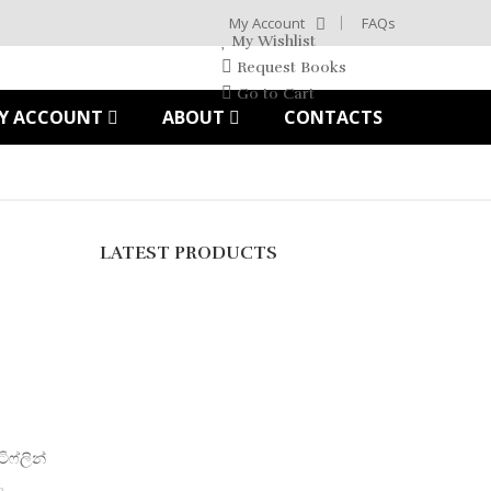
My Account
FAQs
My Wishlist
Request Books
Go to Cart
Y ACCOUNT
ABOUT
CONTACTS
LATEST PRODUCTS
ිෆ්ලින්
ු