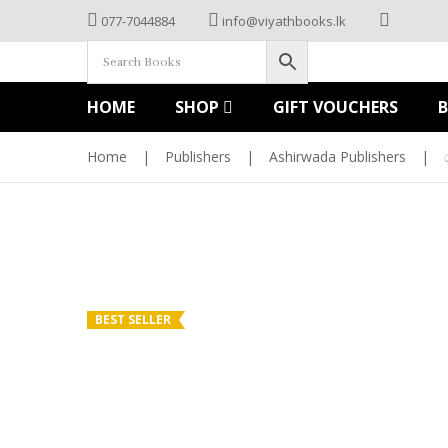
077-7044884
info@viyathbooks.lk
HOME
SHOP
GIFT VOUCHERS
Home
|
Publishers
|
Ashirwada Publishers
|
BEST SELLER