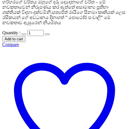
හරිහරගේ චරිතය ඔහුගේ දරු දෙදෙනාගේ චරිත – මේ
නවකතාවෙන් නිරූපණය කර ඇත්තේ අසාමාන්‍ය ප්‍රතිභා
ශක්තියක් විදහා දක්වමිනි.සත්‍යජිත් රායිගෙ සිනමා කෘතියක් ලෙස
රසිකයන් ගේ අවධානය දිනාගත් ” පොථෝර් පංචාලි” මේ
නවකතාව ඇසුරෙන් නියමිතය
Quantity :
Add to cart
Compare