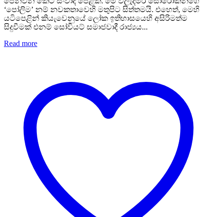
පෙන්වන කෙටි සංවාද පෙළක්. මේ ව්ලැදිමීර් සොරෝකින්ගේ
‘පෝලිම’ නම් නවකතාවෙහි මතුපිට සිත්තමයි. එහෙත්, මෙහි
යටිපෙළින් කියැවෙනුයේ ලෝක ඉතිහාසයෙහි අසිරිමත්ම
සිදුවීමක් එනම් සෝවියට් සමාජවාදී රාජ්‍යය...
Read more