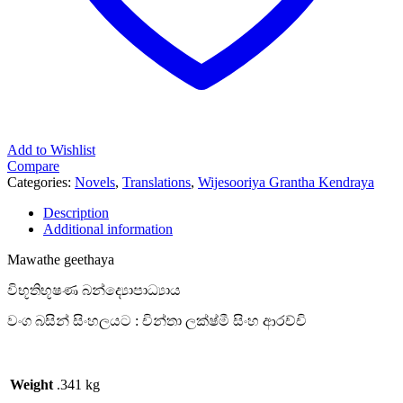
Add to Wishlist
Compare
Categories:
Novels
,
Translations
,
Wijesooriya Grantha Kendraya
Description
Additional information
Mawathe geethaya
විභූතිභූෂණ බන්ද්‍යොපාධ්‍යාය
වංග බසින් සිංහලයට : චින්තා ලක්ෂ්මී සිංහ ආරච්චි
Weight
.341 kg