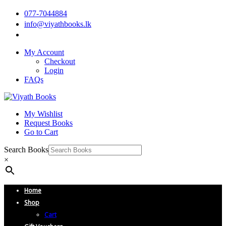
077-7044884
info@viyathbooks.lk
My Account
Checkout
Login
FAQs
My Wishlist
Request Books
Go to Cart
Search Books
×
Home
Shop
Cart