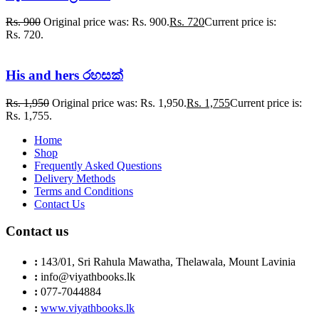
Rs.
900
Original price was: Rs. 900.
Rs.
720
Current price is:
Rs. 720.
His and hers රහසක්
Rs.
1,950
Original price was: Rs. 1,950.
Rs.
1,755
Current price is:
Rs. 1,755.
Home
Shop
Frequently Asked Questions
Delivery Methods
Terms and Conditions
Contact Us
Contact us
:
143/01, Sri Rahula Mawatha, Thelawala, Mount Lavinia
:
info@viyathbooks.lk
:
077-7044884
:
www.viyathbooks.lk