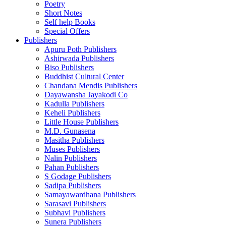
Poetry
Short Notes
Self help Books
Special Offers
Publishers
Apuru Poth Publishers
Ashirwada Publishers
Biso Publishers
Buddhist Cultural Center
Chandana Mendis Publishers
Dayawansha Jayakodi Co
Kadulla Publishers
Keheli Publishers
Little House Publishers
M.D. Gunasena
Masitha Publishers
Muses Publishers
Nalin Publishers
Pahan Publishers
S Godage Publishers
Sadipa Publishers
Samayawardhana Publishers
Sarasavi Publishers
Subhavi Publishers
Sunera Publishers