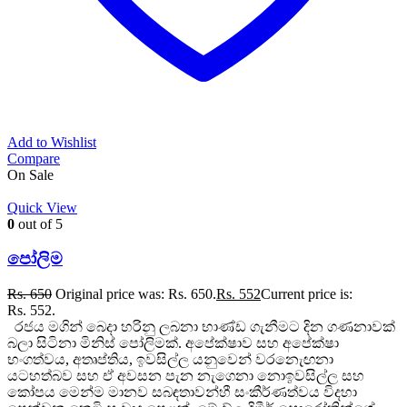
Add to Wishlist
Compare
On Sale
Quick View
0
out of 5
පෝලිම
Rs.
650
Original price was: Rs. 650.
Rs.
552
Current price is:
Rs. 552.
රජය මගින් බෙදා හරිනු ලබනා භාණ්ඩ ගැනීමට දින ගණනාවක්
බලා සිටිනා මිනිස් පෝලිමක්. අපේක්ෂාව සහ අපේක්ෂා
භංගත්වය, අතෘප්තිය, ඉවසිල්ල යනුවෙන් වරනැෙඟනා
යටහත්බව සහ ඒ අවසන පැන නැගෙනා නොඉවසිල්ල සහ
කෝපය මෙන්ම මානව සබඳතාවන්හී සංකීර්ණත්වය විදහා