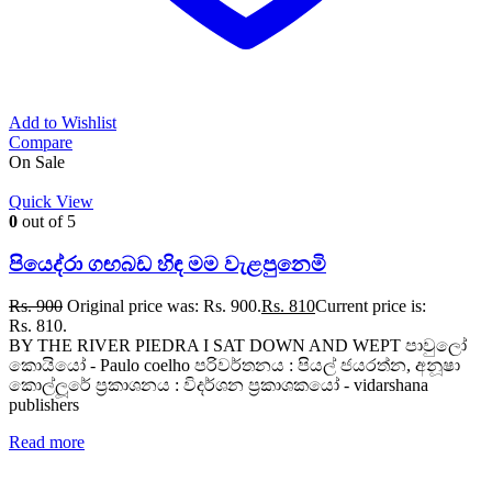
Add to Wishlist
Compare
On Sale
Quick View
0
out of 5
පියෙද්රා ගඟබඩ හිඳ මම වැළපුනෙමි
Rs.
900
Original price was: Rs. 900.
Rs.
810
Current price is:
Rs. 810.
BY THE RIVER PIEDRA I SAT DOWN AND WEPT පාවුලෝ
කොයියෝ - Paulo coelho පරිවර්තනය : පියල් ජයරත්න, අනූෂා
කොල්ලූරේ ප්‍රකාශනය : විදර්ශන ප්‍රකාශකයෝ - vidarshana
publishers
Read more