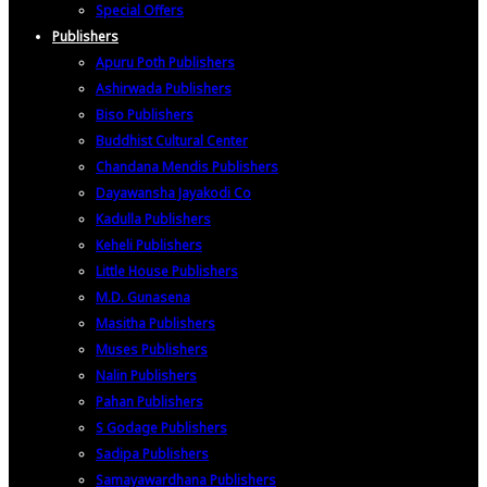
Special Offers
Publishers
Apuru Poth Publishers
Ashirwada Publishers
Biso Publishers
Buddhist Cultural Center
Chandana Mendis Publishers
Dayawansha Jayakodi Co
Kadulla Publishers
Keheli Publishers
Little House Publishers
M.D. Gunasena
Masitha Publishers
Muses Publishers
Nalin Publishers
Pahan Publishers
S Godage Publishers
Sadipa Publishers
Samayawardhana Publishers