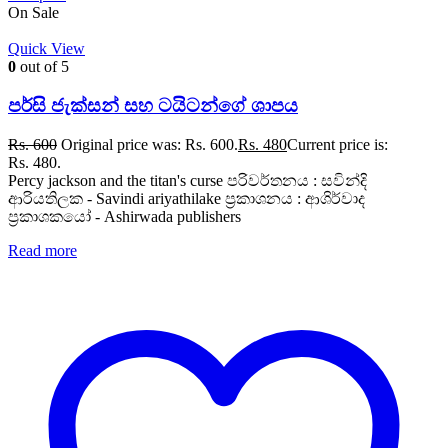
On Sale
Quick View
0
out of 5
පර්සි ජැක්සන් සහ ටයිටන්ගේ ශාපය
Rs.
600
Original price was: Rs. 600.
Rs.
480
Current price is:
Rs. 480.
Percy jackson and the titan's curse පරිවර්තනය : සවින්දි
ආරියතිලක - Savindi ariyathilake ප්‍රකාශනය : ආශිර්වාද
ප්‍රකාශකයෝ - Ashirwada publishers
Read more