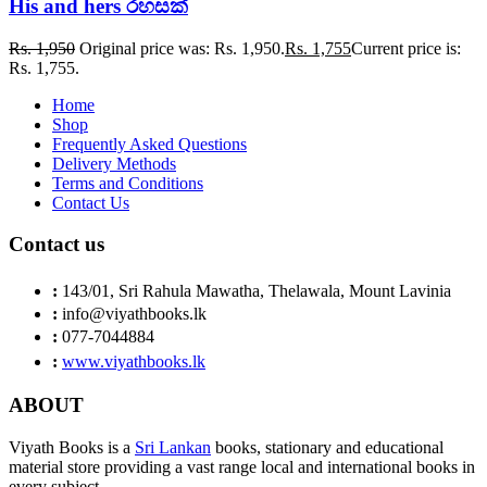
His and hers රහසක්
Rs.
1,950
Original price was: Rs. 1,950.
Rs.
1,755
Current price is:
Rs. 1,755.
Home
Shop
Frequently Asked Questions
Delivery Methods
Terms and Conditions
Contact Us
Contact us
:
143/01, Sri Rahula Mawatha, Thelawala, Mount Lavinia
:
info@viyathbooks.lk
:
077-7044884
:
www.viyathbooks.lk
ABOUT
Viyath Books is a
Sri Lankan
books, stationary and educational
material store providing a vast range local and international books in
every subject.