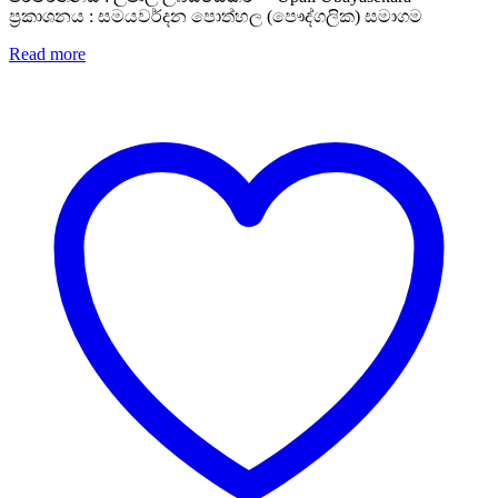
ප්‍රකාශනය : සමයවර්දන පොත්හල (පෞද්ගලික) සමාගම
Read more