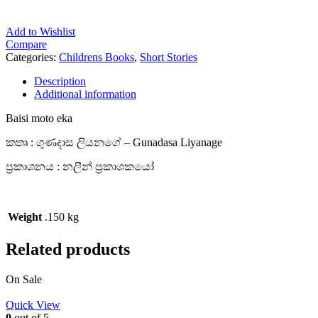
Add to Wishlist
Compare
Categories:
Childrens Books
,
Short Stories
Description
Additional information
Baisi moto eka
කතෘ : ගුණදාස ලියනගේ – Gunadasa Liyanage
ප්‍රකාශනය : නලීන් ප්‍රකාශකයෝ
Weight
.150 kg
Related products
On Sale
Quick View
0
out of 5