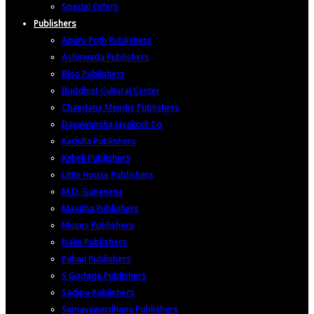
Special Offers
Publishers
Apuru Poth Publishers
Ashirwada Publishers
Biso Publishers
Buddhist Cultural Center
Chandana Mendis Publishers
Dayawansha Jayakodi Co
Kadulla Publishers
Keheli Publishers
Little House Publishers
M.D. Gunasena
Masitha Publishers
Muses Publishers
Nalin Publishers
Pahan Publishers
S Godage Publishers
Sadipa Publishers
Samayawardhana Publishers