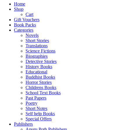
Home
Shop
Cart
Gift Vouchers
Book Packs
Categories
Novels
Short Stories
Translations
Science Fictions
Biographies
Detective Stories
History Books
Educational
Buddhist Books
Horror Stories
Childrens Books
School Text Books
Past Papers
Poetry
Short Notes
Self help Books
Special Offers
Publishers
Apuru Poth Publishers