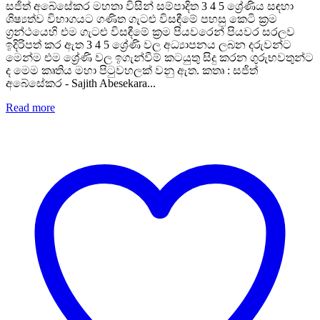
සජිත් අබේසේකර මහතා විසින් සම්පාදිත 3 4 5 ශ්‍රේණිය සඳහා
ශිෂ්‍යත්ව විභාගයට ගණිත ගැටළු විසඳීමේ පහසු කෙටි ක්‍රම
ග්‍රන්ථයෙහි එම ගැටළු විසඳීමේ ක්‍රම පියවරෙන් පියවර සරලව
ඉදිරිපත් කර ඇත 3 4 5 ශ්‍රේණි වල අධ්‍යාපනය ලබන දරුවන්ට
මෙන්ම එම ශ්‍රේණි වල ඉගැන්වීම් කටයුතු සිදු කරන ගුරුභවතුන්ට
ද මෙම කෘතිය මහා පිටුවහලක් වනු ඇත. කතෘ : සජිත්
අබේසේකර - Sajith Abesekara...
Read more