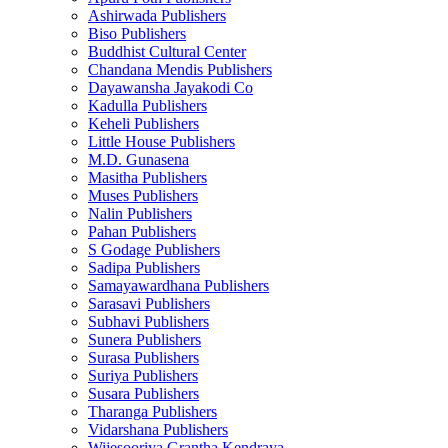
Ashirwada Publishers
Biso Publishers
Buddhist Cultural Center
Chandana Mendis Publishers
Dayawansha Jayakodi Co
Kadulla Publishers
Keheli Publishers
Little House Publishers
M.D. Gunasena
Masitha Publishers
Muses Publishers
Nalin Publishers
Pahan Publishers
S Godage Publishers
Sadipa Publishers
Samayawardhana Publishers
Sarasavi Publishers
Subhavi Publishers
Sunera Publishers
Surasa Publishers
Suriya Publishers
Susara Publishers
Tharanga Publishers
Vidarshana Publishers
Wijesooriya Grantha Kendraya