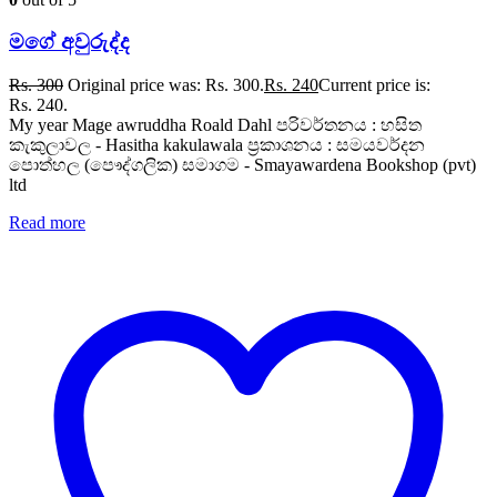
මගේ අවුරුද්ද
Rs.
300
Original price was: Rs. 300.
Rs.
240
Current price is:
Rs. 240.
My year Mage awruddha Roald Dahl පරිවර්තනය : හසිත
කැකුලාවල - Hasitha kakulawala ප්‍රකාශනය : සමයවර්දන
පොත්හල (පෞද්ගලික) සමාගම - Smayawardena Bookshop (pvt)
ltd
Read more