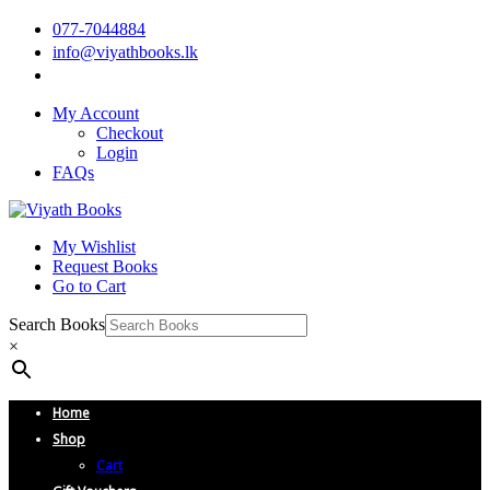
077-7044884
info@viyathbooks.lk
My Account
Checkout
Login
FAQs
My Wishlist
Request Books
Go to Cart
Search Books
×
Home
Shop
Cart