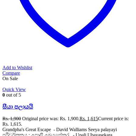
Add to Wishlist
Compare
On Sale
Quick View
0
out of 5
සීයා පලායයි
Rs.
1,900
Original price was: Rs. 1,900.
Rs.
1,615
Current price is:
Rs. 1,615.
Grandpha's Great Escape - David Walliams Seeya palayayi
පරිවර්තනය : උපාලි උබයසේකර - Upali Ubayasekara