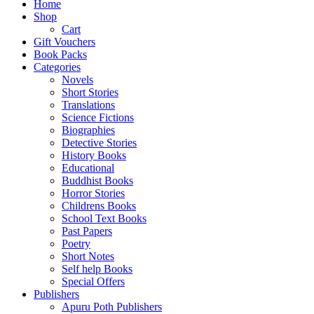
Home
Shop
Cart
Gift Vouchers
Book Packs
Categories
Novels
Short Stories
Translations
Science Fictions
Biographies
Detective Stories
History Books
Educational
Buddhist Books
Horror Stories
Childrens Books
School Text Books
Past Papers
Poetry
Short Notes
Self help Books
Special Offers
Publishers
Apuru Poth Publishers