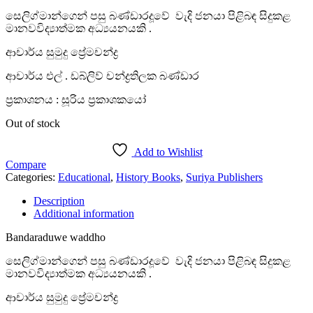
සෙලිග්මාන්ගෙන් පසු බණ්ඩාරදූවේ වැදි ජනයා පිළිබඳ සිදුකළ
මානවවිද්‍යාත්මක අධ්‍යයනයකි .
ආචාර්ය සුමුදු ප්‍රේමචන්ද්‍ර
ආචාර්ය එල් . ඩබ්ලිව් චන්ද්‍රතිලක බණ්ඩාර
ප්‍රකාශනය : සූරිය ප්‍රකාශකයෝ
Out of stock
Add to Wishlist
Compare
Categories:
Educational
,
History Books
,
Suriya Publishers
Description
Additional information
Bandaraduwe waddho
සෙලිග්මාන්ගෙන් පසු බණ්ඩාරදූවේ වැදි ජනයා පිළිබඳ සිදුකළ
මානවවිද්‍යාත්මක අධ්‍යයනයකි .
ආචාර්ය සුමුදු ප්‍රේමචන්ද්‍ර