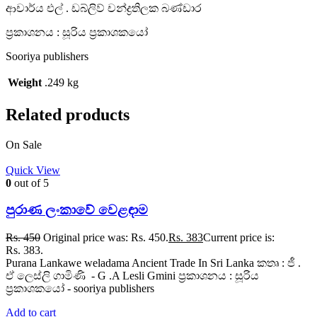
ආචාර්ය එල් . ඩබ්ලිව් චන්ද්‍රතිලක බණ්ඩාර
ප්‍රකාශනය : සූරිය ප්‍රකාශකයෝ
Sooriya publishers
Weight
.249 kg
Related products
On Sale
Quick View
0
out of 5
පුරාණ ලංකාවේ වෙළඳාම
Rs.
450
Original price was: Rs. 450.
Rs.
383
Current price is:
Rs. 383.
Purana Lankawe weladama Ancient Trade In Sri Lanka කතෘ : ජී .
ඒ ලෙස්ලි ගාමිණි - G .A Lesli Gmini ප්‍රකාශනය : සූරිය
ප්‍රකාශකයෝ - sooriya publishers
Add to cart