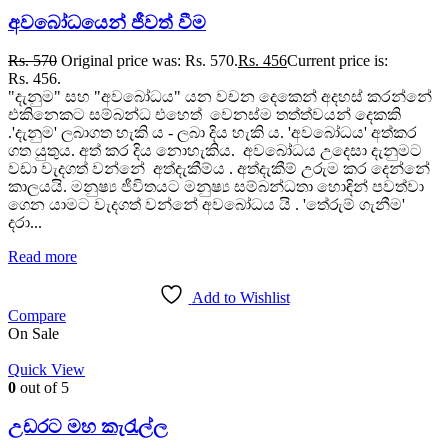
අවබෝධයෙන් ජීවත් වීම
Rs.
570
Original price was: Rs. 570.
Rs.
456
Current price is:
Rs. 456.
"දැනුම" සහ "අවබෝධය" යන වචන දෙකෙන් අදහස් කරන්නේ
එකිනෙකට සම්බන්ධ එහෙත් වෙනස්ම තත්ත්වයන් දෙකකි
.'දැනුම' ලබාගත හැකි ය - ලබා දිය හැකි ය. 'අවබෝධය' අත්කර
ගත යුතුය. අත් කර දිය නොහැකිය. අවබෝධය උදෙසා දැනුමට
වඩා වැදගත් වන්නේ අත්දැකීම්ය . අත්දැකීම් උරුම කර දෙන්නේ
කාලයයි. මනුෂ්‍ය ජීවිතයට මනුෂ්‍ය සම්බන්ධතා හොඳින් පවත්වා
ගෙන යාමට වැදගත් වන්නේ අවබෝධය යි . 'තේරුම් ගැනීම'
දරා...
Read more
Add to Wishlist
Compare
On Sale
Quick View
0
out of 5
උඩරට මහ කැරැල්ල