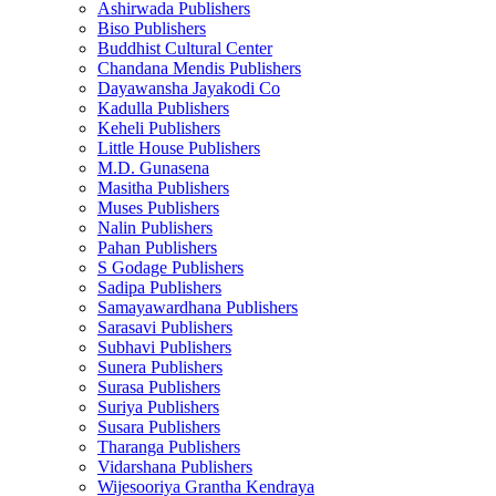
Ashirwada Publishers
Biso Publishers
Buddhist Cultural Center
Chandana Mendis Publishers
Dayawansha Jayakodi Co
Kadulla Publishers
Keheli Publishers
Little House Publishers
M.D. Gunasena
Masitha Publishers
Muses Publishers
Nalin Publishers
Pahan Publishers
S Godage Publishers
Sadipa Publishers
Samayawardhana Publishers
Sarasavi Publishers
Subhavi Publishers
Sunera Publishers
Surasa Publishers
Suriya Publishers
Susara Publishers
Tharanga Publishers
Vidarshana Publishers
Wijesooriya Grantha Kendraya