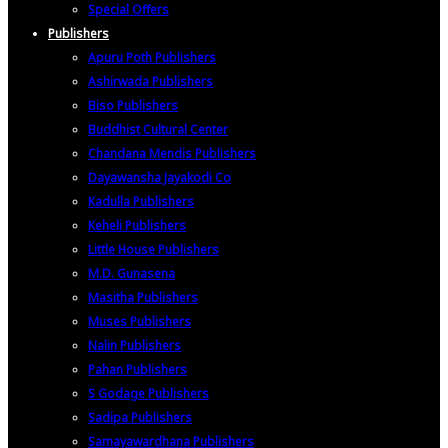
Special Offers
Publishers
Apuru Poth Publishers
Ashirwada Publishers
Biso Publishers
Buddhist Cultural Center
Chandana Mendis Publishers
Dayawansha Jayakodi Co
Kadulla Publishers
Keheli Publishers
Little House Publishers
M.D. Gunasena
Masitha Publishers
Muses Publishers
Nalin Publishers
Pahan Publishers
S Godage Publishers
Sadipa Publishers
Samayawardhana Publishers