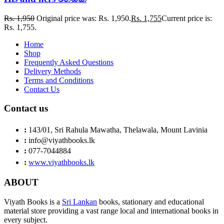
Rs.
1,950
Original price was: Rs. 1,950.
Rs.
1,755
Current price is:
Rs. 1,755.
Home
Shop
Frequently Asked Questions
Delivery Methods
Terms and Conditions
Contact Us
Contact us
:
143/01, Sri Rahula Mawatha, Thelawala, Mount Lavinia
:
info@viyathbooks.lk
:
077-7044884
:
www.viyathbooks.lk
ABOUT
Viyath Books is a
Sri Lankan
books, stationary and educational
material store providing a vast range local and international books in
every subject.