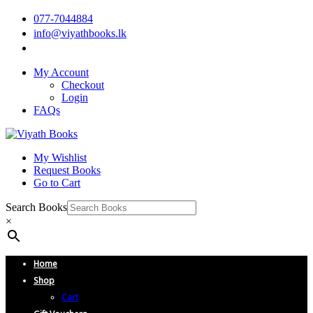
077-7044884
info@viyathbooks.lk
My Account
Checkout
Login
FAQs
My Wishlist
Request Books
Go to Cart
Search Books
×
Home
Shop
Cart