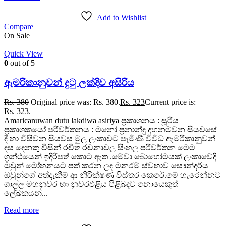
Add to Wishlist
Compare
On Sale
Quick View
0
out of 5
ඇමරිකානුවන් දුටු ලක්දිව අසිරිය
Rs.
380
Original price was: Rs. 380.
Rs.
323
Current price is:
Rs. 323.
Amaricanuwan dutu lakdiwa asiriya ප්‍රකාශනය : සූරිය
ප්‍රකාශකයෝ පරිවර්තනය : මනෝ ප්‍රනාන්දු දහනමවන සියවසේ
දී හා විසිවන සියවස මුල ලංකාවට පැමිණි විවිධ ඇමරිකානුවන්
දස දෙනකු විසින් රචිත රචනාවල සිංහල පරිවර්තන මෙම
ග්‍රන්ථයෙන් ඉදිරිපත් කොට ඇත .මේවා බොහෝමයක් ලංකාවේදී
ඔවුන් මෝහනයට පත් කරන ලද මනරම් ස්වභාව සෞන්දර්ය
ඔවුන්ගේ අත්දැකීම් ආ නිරීක්ෂණ විස්තර කෙරේ.මේ හැරෙන්නට
ගාල්ල මහනුවර හා නුවරඑළිය පිළිබඳව නොයෙකුත්
ලේඛකයන්...
Read more