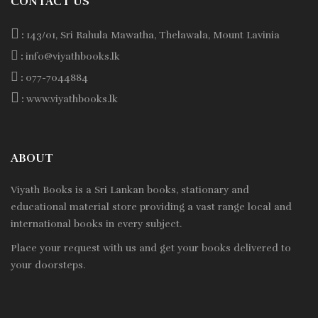
CONTACT US
:
143/01, Sri Rahula Mawatha, Thelawala, Mount Lavinia
:
info@viyathbooks.lk
:
077-7044884
:
www.viyathbooks.lk
ABOUT
Viyath Books is a
Sri Lankan
books, stationary and
educational material store providing a vast range local and
international books in every subject.
Place your request with us and get your books delivered to
your doorsteps.