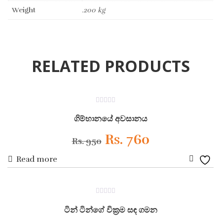
Weight
.200 kg
RELATED PRODUCTS
ON SALE
0
out
ගිම්හානයේ අවසානය
of
5
Original
Current
Rs.
760
Rs.
950
Read more
price
price
Add
was:
is:
to
ON SALE
0
Wishli
Rs. 950.
Rs. 760.
out
ටින් ටින්ගේ වික්‍රම සඳ ගමන
of
5