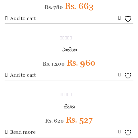
Original
Current
Rs.
663
Rs.
780
Add to cart
price
price
Add
was:
is:
to
ON SALE
0
Wishli
Rs. 780.
Rs. 663.
out
ටානියා
of
5
Original
Current
Rs.
960
Rs.
1,200
Add to cart
price
price
Add
was:
is:
to
ON SALE
0
Wishli
Rs. 1,200.
Rs. 960.
out
තිවත
of
5
Original
Current
Rs.
527
Rs.
620
Read more
price
price