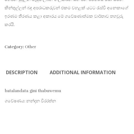
කින්තුල්ලන් බඳු අපරාධකරුවන් එකම වහළක් යටට රැස්වී අනෙකාගේ
ඉරණම තීරණය කළා අකාරය මේ ගවේෂණාත්මක වාර්තාව තහවුරු
කරයි.
Category:
Other
DESCRIPTION
ADDITIONAL INFORMATION
batalandata gini thabuwemu
ගවේෂණය: නන්දන වීරරත්න