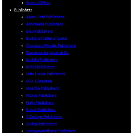
Special Offers
Publishers
Apuru Poth Publishers
Ashirwada Publishers
Biso Publishers
Buddhist Cultural Center
Chandana Mendis Publishers
Dayawansha Jayakodi Co
Kadulla Publishers
Keheli Publishers
Little House Publishers
M.D. Gunasena
Masitha Publishers
Muses Publishers
Nalin Publishers
Pahan Publishers
S Godage Publishers
Sadipa Publishers
Samayawardhana Publishers