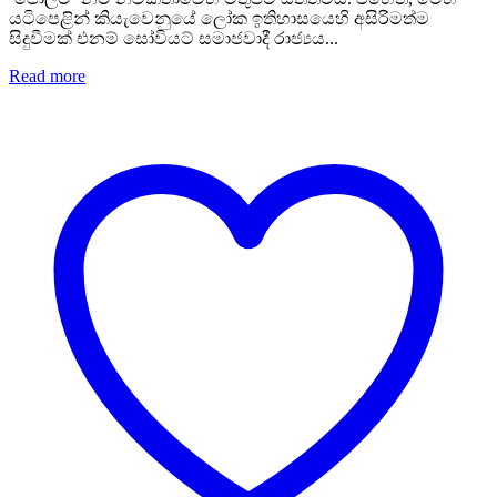
යටිපෙළින් කියැවෙනුයේ ලෝක ඉතිහාසයෙහි අසිරිමත්ම
සිදුවීමක් එනම් සෝවියට් සමාජවාදී රාජ්‍යය...
Read more