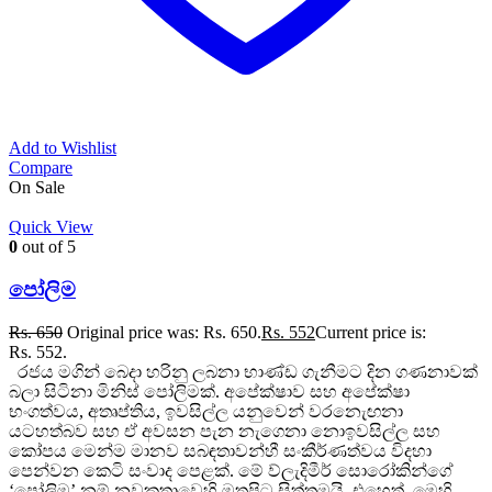
Add to Wishlist
Compare
On Sale
Quick View
0
out of 5
පෝලිම
Rs.
650
Original price was: Rs. 650.
Rs.
552
Current price is:
Rs. 552.
රජය මගින් බෙදා හරිනු ලබනා භාණ්ඩ ගැනීමට දින ගණනාවක්
බලා සිටිනා මිනිස් පෝලිමක්. අපේක්ෂාව සහ අපේක්ෂා
භංගත්වය, අතෘප්තිය, ඉවසිල්ල යනුවෙන් වරනැෙඟනා
යටහත්බව සහ ඒ අවසන පැන නැගෙනා නොඉවසිල්ල සහ
කෝපය මෙන්ම මානව සබඳතාවන්හී සංකීර්ණත්වය විදහා
පෙන්වන කෙටි සංවාද පෙළක්. මේ ව්ලැදිමීර් සොරෝකින්ගේ
‘පෝලිම’ නම් නවකතාවෙහි මතුපිට සිත්තමයි. එහෙත්, මෙහි