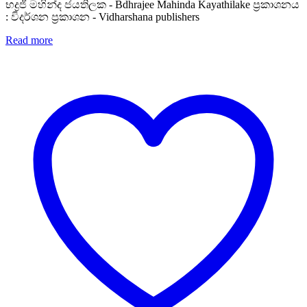
භද්‍රජී මහින්ද ජයතිලක - Bdhrajee Mahinda Kayathilake ප්‍රකාශනය
: විදර්ශන ප්‍රකාශන - Vidharshana publishers
Read more