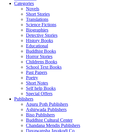
Categories
Novels
Short Stories
Translations
Science Fictions
Biographies
Detective Stories
History Books
Educational
Buddhist Books
Horror Stories
Childrens Books
School Text Books
Past Papers
Poetry
Short Notes
Self help Books
Special Offers
Publishers
Apuru Poth Publishers
Ashirwada Publishers
Biso Publishers
Buddhist Cultural Center
Chandana Mendis Publishers
Dayawansha Jayakodi Co