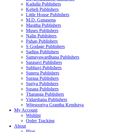
Kadulla Publishers
Keheli Publishers
Little House Publishers
M.D. Gunasena
Masitha Publishers
Muses Publishers
Nalin Publishers
Pahan Publishers
S Godage Publishers
Sadipa Publishers
Samayawardhana Publishers
Sarasavi Publishers
Subhavi Publishers
Sunera Publishers
Surasa Publishers
Suriya Publishers
Susara Publishers
Tharanga Publishers
Vidarshana Publishers
Wijesooriya Grantha Kendraya
My Account
Wishlist
Order Tracking
About
Blog