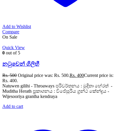
Add to Wishlist
Compare
On Sale
Quick View
0
out of 5
නටුවෙන් ගිලිහී
Rs.
500
Original price was: Rs. 500.
Rs.
400
Current price is:
Rs. 400.
Natuwen gilihi - Throaways පරිවර්තනය : මුදිතා හේරත් -
Muditha Herath ප්‍රකාශනය : විජේසූරිය ග්‍රන්ථ කේන්ද්‍රය -
Wijesooriya grantha kendraya
Add to cart