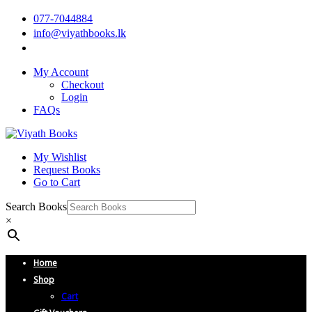
077-7044884
info@viyathbooks.lk
My Account
Checkout
Login
FAQs
My Wishlist
Request Books
Go to Cart
Search Books
×
Home
Shop
Cart