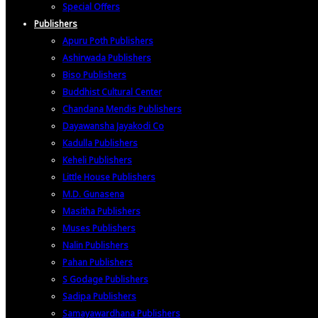
Special Offers
Publishers
Apuru Poth Publishers
Ashirwada Publishers
Biso Publishers
Buddhist Cultural Center
Chandana Mendis Publishers
Dayawansha Jayakodi Co
Kadulla Publishers
Keheli Publishers
Little House Publishers
M.D. Gunasena
Masitha Publishers
Muses Publishers
Nalin Publishers
Pahan Publishers
S Godage Publishers
Sadipa Publishers
Samayawardhana Publishers