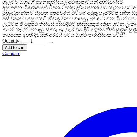
ගැලවීම ඔහුගේ අනෙකුත් සියලු අවශ්
යතාවයන් අභිබවා සිටි.
අසූ තුනේ භීෂණයෙන් විපතට පත්වූ ද්
රවිඩ ජනතාවට කැනඩාවට ආග
මුහුණුපාන්නට සිදුවන අතරවරත් මවගේ අමුතු හැසිරීමත් දකින 
පස් වසකට පසු කෙටි නිවාඩුවකට ආපසු ලංකාවට එන ශිවන් රටේ 
ලැබීමත් ඒ දෙකම නිසිසේ රසවිදීමට නිදහසකුත් දකින ශිවන් ලංක
තමන් කලින් නොදුටු සතුරු බලපෑම් එම දිවිය ඉක්මනින් සුණු
නගරයක අළුත් දිවියක් අරඹයි මෙය ඔහුට පාරාදීසියක් වෙයි?
Quantity :
Add to cart
Compare