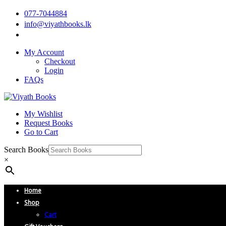
077-7044884
info@viyathbooks.lk
My Account
Checkout
Login
FAQs
My Wishlist
Request Books
Go to Cart
Search Books
×
Home
Shop
Cart