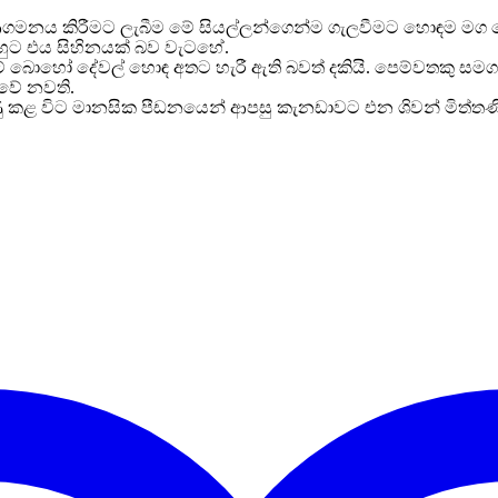
මනය කිරීමට ලැබීම මේ සියල්ලන්ගෙන්ම ගැලවීමට හොඳම මග ලෙ
ඔහුට එය සිහිනයක් බව වැටහේ.
බොහෝ දේවල් හොඳ අතට හැරී ඇති බවත් දකියි. පෙම්වතකු සමග ද
ාවේ නවති.
විසුණු කළ විට මානසික පීඩනයෙන් ආපසු කැනඩාවට එන ශිවන් මි