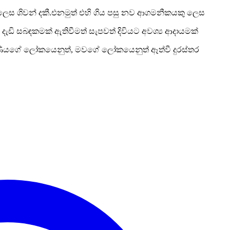
ස ශිවන් දකී.එනමුත් එහි ගිය පසු නව ආගමනීකයකු ලෙස
ැඩි සබඳකමක් ඇතිවීමත් සැපවත් දිවියට අවශ්
ය ආදායමක්
ත්තණියගේ ලෝකයෙනුත්, මවගේ ලෝකයෙනුත් ඈත්වී දුරස්තර