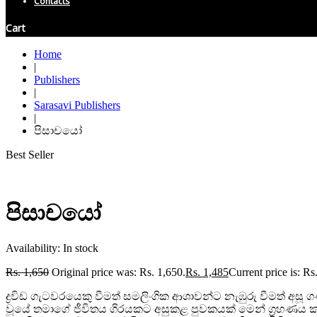
Contacts
Cart
Home
|
Publishers
|
Sarasavi Publishers
|
පිසාචයෝ
Best Seller
පිසාචයෝ
Availability:
In stock
Rs.
1,650
Original price was: Rs. 1,650.
Rs.
1,485
Current price is: Rs
ද්
රවිඩ ගැටවරයෙකු වීමත් සමලිංගික ආශාවන්ට නැඹුරු වීමත් අස
වූයේ තමාගේ ජීවිතය ගිරයකට අසුකළ පුවකයක් මෙන් ග්
රහණය ක