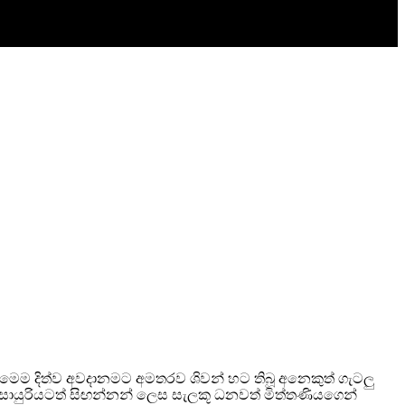
මෙම දිත්ව අවදානමට අමතරව ශිවන් හට තිබූ අනෙකුත් ගැටලු
සොයුරියටත් සිඟන්නන් ලෙස සැලකූ ධනවත් මිත්තණියගෙන්