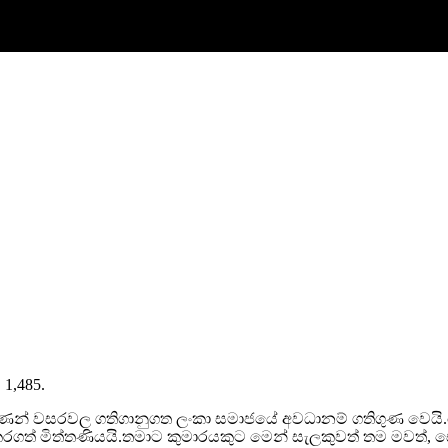
. 1,485.
ූ ගණන් වසරවල ගතිගානුගත ලංකා සමාජයේ අවධානම් ගතිගුණ වෙයි.
රගත් මිත්තණියයි.තමාට කුමාරයකුට මෙන් සැලකුවත් තම මවත්, 