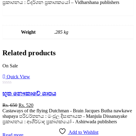
ප්‍රකාශනය : විදර්ශන ප්‍රකාශකයෝ – Vidharshana publishers
Weight
.285 kg
Related products
On Sale
Quick View
0
භූත නෞකාවේ ශාපය
out
of
5
Original
Current
Rs.
650
Rs.
520
price
price
Castaways of the flying Dutchman - Brain Jacques Butha nawkawe
was:
is:
shapaya පරිවර්තනය : මංජුල දිසානායක - Manjula Dissanayake
Rs. 650.
Rs. 520.
ප්‍රකාශනය : ආශිර්වාද ප්‍රකාශකයෝ - Ashirwada publishers
Add to Wishlist
Read more