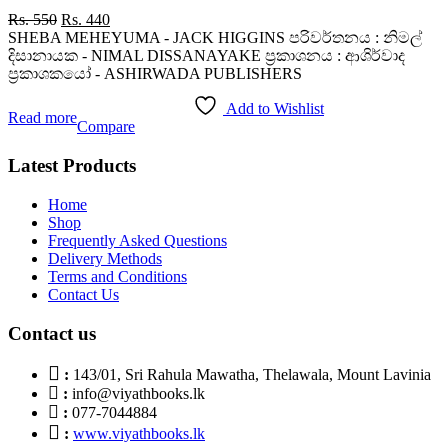
5
Original
Current
Rs.
550
Rs.
440
price
price
SHEBA MEHEYUMA - JACK HIGGINS පරිවර්තනය : නිමල්
was:
is:
දිසානායක - NIMAL DISSANAYAKE ප්‍රකාශනය : ආශිර්වාද
Rs. 550.
Rs. 440.
ප්‍රකාශකයෝ - ASHIRWADA PUBLISHERS
Add to Wishlist
Read more
Compare
Latest Products
Home
Shop
Frequently Asked Questions
Delivery Methods
Terms and Conditions
Contact Us
Contact us
:
143/01, Sri Rahula Mawatha, Thelawala, Mount Lavinia
:
info@viyathbooks.lk
:
077-7044884
:
www.viyathbooks.lk