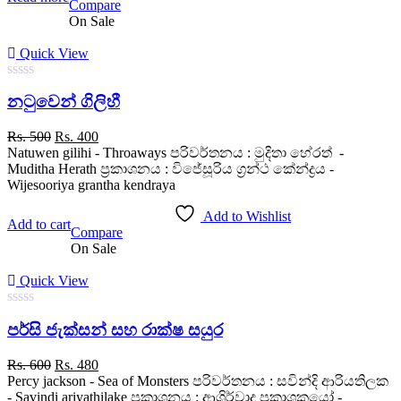
Compare
On Sale
Quick View
0
නටුවෙන් ගිලිහී
out
of
5
Original
Current
Rs.
500
Rs.
400
price
price
Natuwen gilihi - Throaways පරිවර්තනය : මුදිතා හේරත් -
was:
is:
Muditha Herath ප්‍රකාශනය : විජේසූරිය ග්‍රන්ථ කේන්ද්‍රය -
Rs. 500.
Rs. 400.
Wijesooriya grantha kendraya
Add to Wishlist
Add to cart
Compare
On Sale
Quick View
0
පර්සි ජැක්සන් සහ රාක්ෂ සයුර
out
of
5
Original
Current
Rs.
600
Rs.
480
price
price
Percy jackson - Sea of Monsters පරිවර්තනය : සවින්දි ආරියතිලක
was:
is:
- Savindi ariyathilake ප්‍රකාශනය : ආශිර්වාද ප්‍රකාශකයෝ -