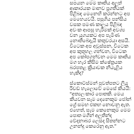
සපයන මෙම කෘතිය අලුත්
ආකාරයක මානව ප්‍රගතියක්
පිළිබඳ මෙනෙහි කරන්නට අප
මෙහෙයවයි. පසුගිය පන්සිය
වසක පමණ කාලය පිළිබඳ
අවංක ආපසු හැරීමක් අවශ්‍ය
වන යුගයකට අප පැමිණ
නොතිබේදැයි කතුවරයා අසයි.
විටෙක අප අවුස්සන, විටෙක
අප කුතූහල ගන්වන, විටෙක
අප කෝපගන්වන මෙම කෘතිය
මග හැර කිසිම ක්ෂේත්‍රයක
බරපතළ ක්‍රියාවක නියැළිය
හැකිද?
ස්කොට්ස්මන් පුවත්පතට ලියූ
රිචඩ් හැලොවේ මෙසේ කියයි:
“අත්‍යලංකාර පොතකි. මෙය
කියවන සෑම දෙනෙකුම ජෝන්
ග්‍රේ සමඟ එකඟ නොවනු ඇත.
එහෙත්, සෑම කෙනෙකුම මෙම
පොත මගින් අලුතින්ද
වේදනාබර ලෙසද සිතන්නට
උනන්දු කෙරෙනු ඇත.”