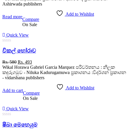
Rs. 600.
Rs. 480.
Ashirwada publishers
Add to Wishlist
Read more
Compare
On Sale
Quick View
0
විකල් හෝරාව
out
of
5
Original
Current
Rs.
580
Rs.
493
price
price
Wikal Horawa Gabriel Garcia Marquez පරිවර්තනය : නිලූක
was:
is:
කදුරුගමුව - Niluka Kadurugamuwa ප්‍රකාශනය :විදර්ශන ප්‍රකාශන
Rs. 580.
Rs. 493.
- vidarshana publishers
Add to Wishlist
Add to cart
Compare
On Sale
Quick View
0
ෂීබා මෙහෙයුම
out
of