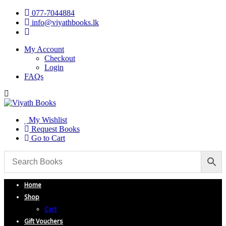
077-7044884
info@viyathbooks.lk
My Account
Checkout
Login
FAQs
My Wishlist
Request Books
Go to Cart
Home
Shop
Cart
Gift Vouchers