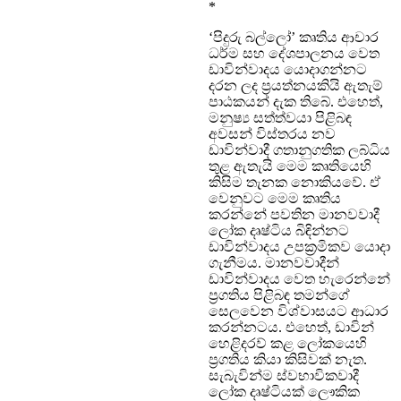
*
‘පිදුරු බල්ලෝ’ කෘතිය ආචාර
ධර්ම සහ දේශපාලනය වෙත
ඩාවින්වාදය යොදාගන්නට
දරන ලද ප්‍රයත්නයකියි ඇතැම්
පාඨකයන් දැක තිබේ. එහෙත්,
මනුෂ්‍ය සත්ත්වයා පිළිබඳ
අවසන් විස්තරය නව
ඩාවින්වාදී ගතානුගතික ලබ්ධිය
තුළ ඇතැයි මෙම කෘතියෙහි
කිසිම තැනක නොකියවේ. ඒ
වෙනුවට මෙම කෘතිය
කරන්නේ පවතින මානවවාදී
ලෝක දෘෂ්ටිය බිඳින්නට
ඩාවින්වාදය උපක්‍රමිකව යොදා
ගැනීමය. මානවවාදීන්
ඩාවින්වාදය වෙත හැරෙන්නේ
ප්‍රගතිය පිළිබඳ තමන්ගේ
සෙලවෙන විශ්වාසයට ආධාර
කරන්නටය. එහෙත්, ඩාවින්
හෙළිදරව් කළ ලෝකයෙහි
ප්‍රගතිය කියා කිසිවක් නැත.
සැබැවින්ම ස්වභාවිකවාදී
ලෝක දෘෂ්ටියක් ලෞකික