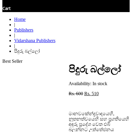
Cart
Home
|
Publishers
|
Vidarshana Publishers
|
පිදුරු බල්ලෝ
Best Seller
පිදුරු බල්ලෝ
Availability:
In stock
Original
Current
Rs.
600
Rs.
510
price
price
was:
is:
Rs. 600.
Rs. 510.
මානවකේන්ද්‍රවාදයෙහි,
නූතනත්වයෙහි සහ ප්‍රගතියෙහි
අඳුරු ප්‍රදේශ වෙත එබී
බලන්නට උත්තේජනය