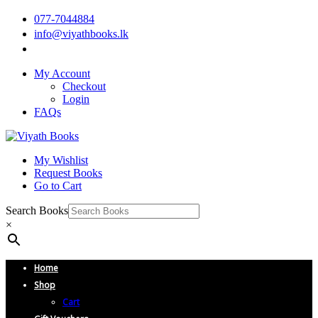
077-7044884
info@viyathbooks.lk
My Account
Checkout
Login
FAQs
My Wishlist
Request Books
Go to Cart
Search Books
×
Home
Shop
Cart