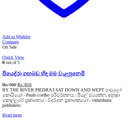
Add to Wishlist
Compare
On Sale
Quick View
0
out of 5
පියෙද්රා ගඟබඩ හිඳ මම වැළපුනෙමි
Original
Current
Rs.
900
Rs.
810
price
price
BY THE RIVER PIEDRA I SAT DOWN AND WEPT පාවුලෝ
was:
is:
කොයියෝ - Paulo coelho පරිවර්තනය : පියල් ජයරත්න, අනූෂා
Rs. 900.
Rs. 810.
කොල්ලූරේ ප්‍රකාශනය : විදර්ශන ප්‍රකාශකයෝ - vidarshana
publishers
Read more