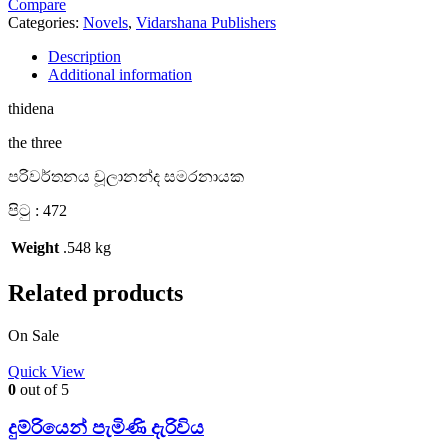
Compare
Categories:
Novels
,
Vidarshana Publishers
Description
Additional information
thidena
the three
පරිවර්තනය චූලානන්ද සමරනායක
පිටු : 472
Weight
.548 kg
Related products
On Sale
Quick View
0
out of 5
දුම්රියෙන් පැමිණි දැරිවිය