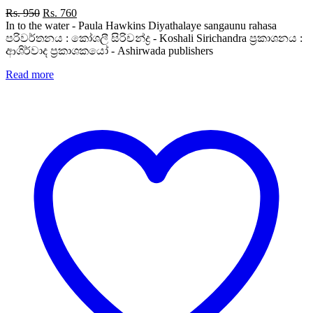
Original
Current
Rs.
950
Rs.
760
price
price
In to the water - Paula Hawkins Diyathalaye sangaunu rahasa
was:
is:
පරිවර්තනය : කෝශලී සිරිචන්ද්‍ර - Koshali Sirichandra ප්‍රකාශනය :
Rs. 950.
Rs. 760.
ආශිර්වාද ප්‍රකාශකයෝ - Ashirwada publishers
Read more