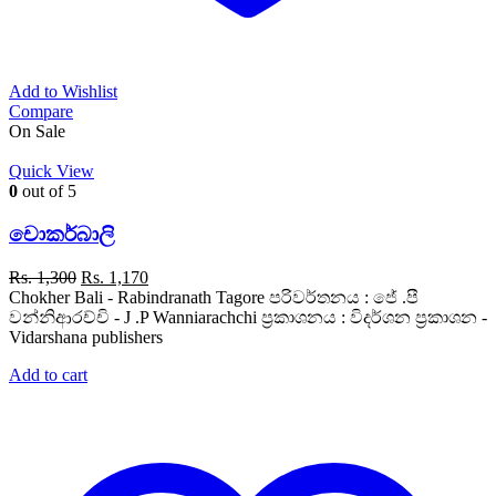
Add to Wishlist
Compare
On Sale
Quick View
0
out of 5
චොකර්බාලි
Original
Current
Rs.
1,300
Rs.
1,170
price
price
Chokher Bali - Rabindranath Tagore පරිවර්තනය : ජේ .පී
was:
is:
වන්නිආරච්චි - J .P Wanniarachchi ප්‍රකාශනය : විදර්ශන ප්‍රකාශන -
Rs. 1,300.
Rs. 1,170.
Vidarshana publishers
Add to cart