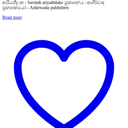
was:
is:
ආරියතිලක - Savindi ariyathilake ප්‍රකාශනය : ආශිර්වාද
Rs. 750.
Rs. 600.
ප්‍රකාශකයෝ - Ashirwada publishers
Read more