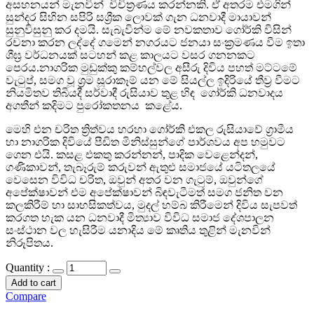
අසහනයන් මැනවින් විචිත්‍රණය කරන්නකි. ඒ අතරම එමගින්
සුන්දර සිහින සපිරි සශ්‍රීක ලොවක් ගැන ධනවාදී මායාවන්
සුනුවිසුනු කර දමයි. සැබැවින්ම මේ නවකතාව ගෝර්කි විසින්
රචනා කරන ලද්දේ ගමෙන් නගරයට ජනයා සංක්‍රමණය වීම ඉතා
ශීඝ්‍ර වර්ධනයක් සටහන් කළ කාලයට වසර ගනනකට
පෙරය.නාගරික මුඩුක්කු කම්හල්වල අසීරු දිවිය පහත් මට්ටමේ
වැටුප්, සමග වූ ශ්‍රම සූරාකෑම් යන මේ සියල්ල ඉදිරියේ තීව්‍ර වීමට
නියමිතව තිබියදී සර්වාදී රුසියාව තුළ හිඳ ගෝර්කි ධනවාදය
අගතීන් කදිමට පුරෝකතනය කළේය.
මෙහි එන චරිත ත්‍රිත්වය හරහා ගෝර්කි එකල රුසියාවේ ග්‍රාමීය
හා නාගරික දිවියේ පීඩිත මිනිස්සුන්ගේ පාර්ශවය අප හමුවට
ගෙන එයි. කසළ එකතු කරන්නන්, පාදික වෙළෙන්දන්,
ගණිකාවන්, තැබෑරුම් කරුවන් ඇතුළු සමාජයේ යටිතලයේ
වෙසෙන විවිධ චරිත, ඔවුන් අතර වන ගැටුම්, ඔවුන්ගේ
අපේක්ෂාවන් එම අපේක්ෂාවන් බිඳවැටීමත් සමග ජනිත වන
කලකිරීම් හා සාහසිකත්වය, මුදල් හම්බ කිරීමෙන් දිවිය සැපවත්
කරගත හැක යන ධනවාදී මිත්‍යාව විවිධ සමාජ දේශපාලන
සංස්ථාන වල හැසිරීම යනාදිය මේ කෘතිය තුළින් මැනවින්
නිරූපිතය.
Quantity :
Add to cart
Compare