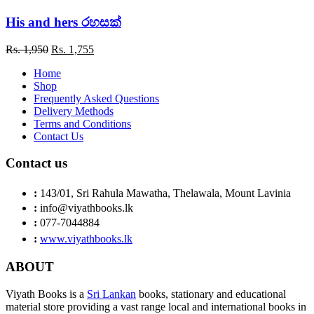
was:
is:
Rs. 900.
Rs. 720.
His and hers රහසක්
Original
Current
Rs.
1,950
Rs.
1,755
price
price
Home
was:
is:
Shop
Rs. 1,950.
Rs. 1,755.
Frequently Asked Questions
Delivery Methods
Terms and Conditions
Contact Us
Contact us
:
143/01, Sri Rahula Mawatha, Thelawala, Mount Lavinia
:
info@viyathbooks.lk
:
077-7044884
:
www.viyathbooks.lk
ABOUT
Viyath Books is a
Sri Lankan
books, stationary and educational
material store providing a vast range local and international books in