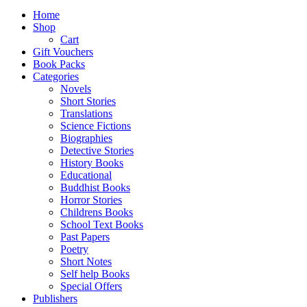
Home
Shop
Cart
Gift Vouchers
Book Packs
Categories
Novels
Short Stories
Translations
Science Fictions
Biographies
Detective Stories
History Books
Educational
Buddhist Books
Horror Stories
Childrens Books
School Text Books
Past Papers
Poetry
Short Notes
Self help Books
Special Offers
Publishers