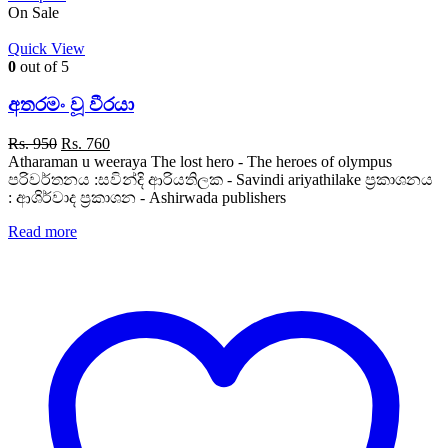
On Sale
Quick View
0
out of 5
අතරමං වූ වීරයා
Original
Current
Rs.
950
Rs.
760
price
price
Atharaman u weeraya The lost hero - The heroes of olympus
was:
is:
පරිවර්තනය :සවින්දි ආරියතිලක - Savindi ariyathilake ප්‍රකාශනය
Rs. 950.
Rs. 760.
: ආශිර්වාද ප්‍රකාශන - Ashirwada publishers
Read more