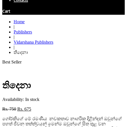
Contacts
Cart
Home
|
Publishers
|
Vidarshana Publishers
|
තිදෙනා
Best Seller
තිදෙනා
Availability:
In stock
Original
Current
Rs.
750
Rs.
675
price
price
ගෝර්කිගේ මේ රමණීය නවකතාව නාගරික දිළින්දන් ඔවුන්ගේ
was:
is:
පහත් ජීවන තත්ත්වයන් මෙන්ම ඔවුන්ගේ සිත තුළ වන
Rs. 750.
Rs. 675.