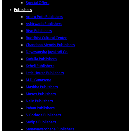
Special Offers
Publishers
Apuru Poth Publishers
Ashirwada Publishers
Biso Publishers
Buddhist Cultural Center
Chandana Mendis Publishers
Dayawansha Jayakodi Co
Kadulla Publishers
Keheli Publishers
Little House Publishers
M.D. Gunasena
Masitha Publishers
Muses Publishers
Nalin Publishers
Pahan Publishers
S Godage Publishers
Sadipa Publishers
Samayawardhana Publishers