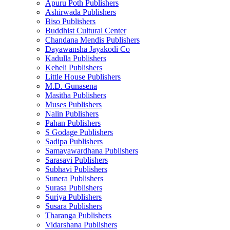
Apuru Poth Publishers
Ashirwada Publishers
Biso Publishers
Buddhist Cultural Center
Chandana Mendis Publishers
Dayawansha Jayakodi Co
Kadulla Publishers
Keheli Publishers
Little House Publishers
M.D. Gunasena
Masitha Publishers
Muses Publishers
Nalin Publishers
Pahan Publishers
S Godage Publishers
Sadipa Publishers
Samayawardhana Publishers
Sarasavi Publishers
Subhavi Publishers
Sunera Publishers
Surasa Publishers
Suriya Publishers
Susara Publishers
Tharanga Publishers
Vidarshana Publishers