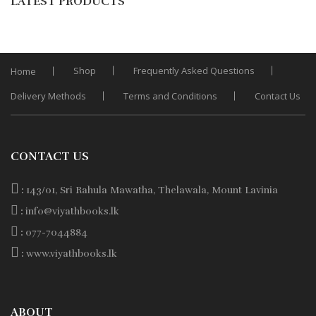
LATEST PRODUCTS
Wishli
Rs. 580.
Rs. 493.
Shop
Frequently Asked Questions
Home
Delivery Methods
Terms and Conditions
Contact Us
CONTACT US
:
143/01, Sri Rahula Mawatha, Thelawala, Mount Lavinia
:
info@viyathbooks.lk
:
077-7044884
:
www.viyathbooks.lk
ABOUT