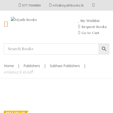
077-7044884
info@viyathbooks.lk
My Wishlist
Request Books
Go to Cart
Home
|
Publishers
|
Subhavi Publishers
|
ජෙරුසලෙම් දූවරුනි
BEST SELLER