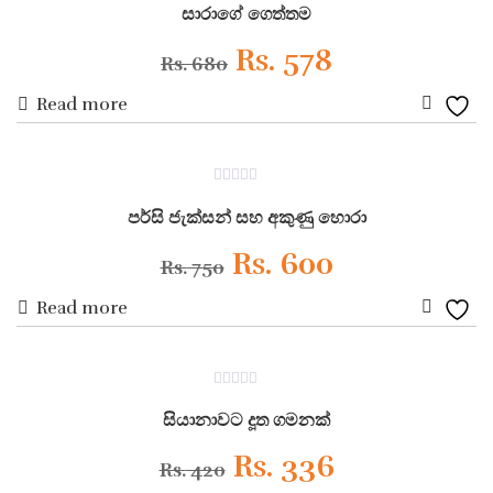
out
සාරාගේ ගෙත්තම
of
5
Original
Current
Rs.
578
Rs.
680
Read more
price
price
Add
was:
is:
to
ON SALE
0
Wishli
Rs. 680.
Rs. 578.
out
පර්සි ජැක්සන් සහ අකුණු හොරා
of
5
Original
Current
Rs.
600
Rs.
750
Read more
price
price
Add
was:
is:
to
ON SALE
0
Wishli
Rs. 750.
Rs. 600.
out
සියානාවට දූත ගමනක්
of
5
Original
Current
Rs.
336
Rs.
420