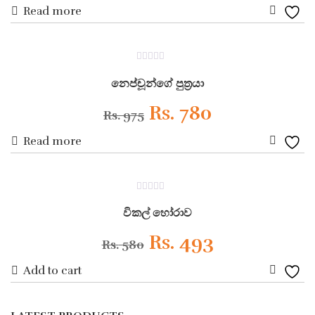
Read more
price
price
Add
was:
is:
to
ON SALE
0
Wishli
Rs. 420.
Rs. 336.
out
නෙප්චූන්ගේ පුත්‍රයා
of
5
Original
Current
Rs.
780
Rs.
975
Read more
price
price
Add
was:
is:
to
ON SALE
0
Wishli
Rs. 975.
Rs. 780.
out
විකල් හෝරාව
of
5
Original
Current
Rs.
493
Rs.
580
Add to cart
price
price
Add
was:
is:
to