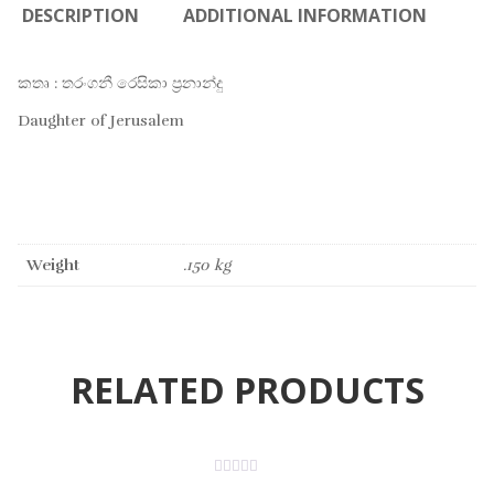
DESCRIPTION
ADDITIONAL INFORMATION
කතෘ : තරංගනී රෙසිකා ප්‍රනාන්දු
Daughter of Jerusalem
Weight
.150 kg
RELATED PRODUCTS
ON SALE
0