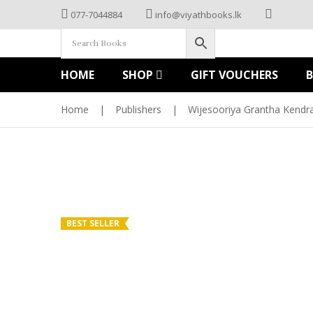
077-7044884
info@viyathbooks.lk
HOME
SHOP
GIFT VOUCHERS
Home
|
Publishers
|
Wijesooriya Grantha Kendr
BEST SELLER