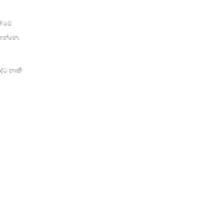
් මේ
ාගන්නෙ,
දේට නාකි