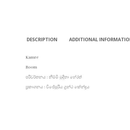
DESCRIPTION
ADDITIONAL INFORMATI
Kamre
Room
පරිවර්තනය : නිම්මි මුදිතා හේරත්
ප්‍රකාශනය : විජේසූරිය ග්‍රන්ථ කේන්ද්‍රය