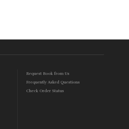
500.
Rs. 400.
s
Request Book from Us
Frequently Asked Questions
Check Order Status