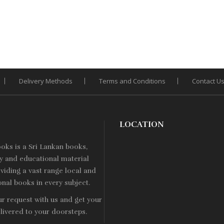
650.
Rs. 552.
Rs. 
Rs. 750.
Rs. 600.
Delivery Methods
Terms and Conditions
Contact U
LOCATION
ooks is a
Sri Lankan
books,
ry and educational material
viding a vast range local and
onal books in every subject.
ur request with us and get your
livered to your doorsteps.