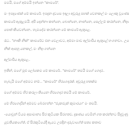
was:
is:
මමයි, මගේ අම්මයි ඉන්නෙ “කාමරේ”.
Rs. 920.
Rs. 736.
මං ඉපදුණෙත් මේ කාමරේ. ඉපදුන දවසෙ ඉඳලා අවුරුදු පහක් වෙනකල් මං ලොකු වුණෙත
කාමරේ ඇතුළමයි. අපි දෙන්නා කන්නෙ, බොන්නෙ, නාන්නෙ, සෙල්ලම් කරන්නෙ, නිද
පොත් කියවන්නෙ.. හැමදේම කරන්නෙ මේ කාමරේ ඇතුළෙ.
රෑට.. “නාකි නික්” කාමරේට එන වෙලාවට, අම්මා මාව අල්මාරිය ඇතුළේ හංගනවා.. උ
නික් ආපහු යනකල්, මං නිදා ගන්නෙ
අල්මාරිය ඇතුළෙ..
ඉතින්, මගේ මුළු ලෝකෙම මේ කාමරේ.. “කාමරේ” තමයි මගේ ගෙදර..
හැබැයි මගේ අම්මට නම්… “කාමරේ” හිරගෙදරක්. අවුරුදු හතක්ම
මගේ අම්මව හිර කරලා තියෙන හිරගෙදර තමයි මේ කාමරේ..
මේ හිරගෙදරින් අම්මව බේරගන්න “ජැකජැක් කුමාරයා” මං තමයි.
-යොවුන් වියම අසාමාන්‍ය සිර කුටියක සිරගතව, දූෂණය වෙමින් ගත කරන්නට සිදුවුණු
යුවතියකගේත්, ඒ සිරකුටියේදී ඇයට උපදින දරුවාගේත් සත්‍ය කතාව