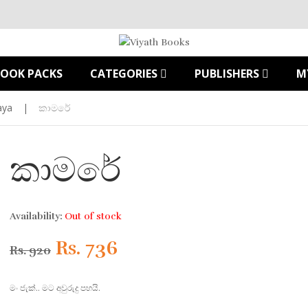
BOOK PACKS
CATEGORIES
PUBLISHERS
M
aya
|
කාමරේ
කාමරේ
Availability:
Out of stock
Original
Current
Rs.
736
Rs.
920
price
price
මං ජැක්.. මට අවුරුදු පහයි.