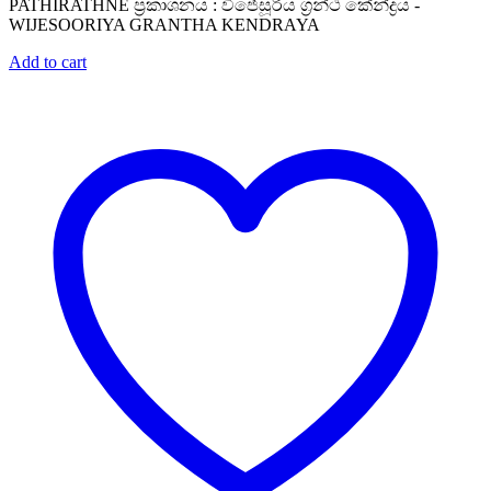
PATHIRATHNE ප්‍රකාශනය : විජේසූරිය ග්‍රන්ථ කේන්ද්‍රය -
WIJESOORIYA GRANTHA KENDRAYA
Add to cart