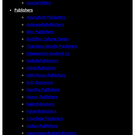
Special Offers
Publishers
Apuru Poth Publishers
Ashirwada Publishers
Biso Publishers
Buddhist Cultural Center
Chandana Mendis Publishers
Dayawansha Jayakodi Co
Kadulla Publishers
Keheli Publishers
Little House Publishers
M.D. Gunasena
Masitha Publishers
Muses Publishers
Nalin Publishers
Pahan Publishers
S Godage Publishers
Sadipa Publishers
Samayawardhana Publishers