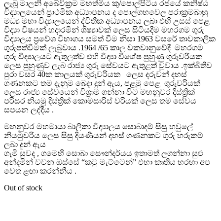
ලැබූ මාලනි අබේවික්‍රම මහත්මිය කු/පොල්පිටිය රජයේ කනිෂ්ඨ
විද්‍යාලයෙන් ප්‍රාථමික අධ්‍යාපනය ද පොල්ගහවෙල පරාක්‍රමබාහු
මධ්‍ය මහා විද්‍යාලයෙන් ද්විතීක අධ්‍යාපනය ලබා එහි උසස් පෙළ
විද්‍යා විෂයන් හදාරමින් ශිෂ්‍යාවක් ලෙස සිටියදීම මහරගම ගුරු
විද්‍යාලය ප්‍රවේශ විභාගය සමත් වීම නිසා 1963 වසරේ තාවකාලික
ගුරුපත්වීමක් ලැබුවාය .1964 /65 කාල වකවානුවේදී මහරගම
ගුරු විද්‍යාලයට ඇතුලත්ව එහි විද්‍යා විශේෂ පුහුණු ගුරුවරියක
ලෙස පුහුණුව ලැබ රාජ්‍ය ගුරු සේවයට ඇතුළත් වූවාය .ඉක්බිතිව
පුරා වසර 40ක කාලයක් ගුරුවරියක ලෙස දරුවන් දහස්
ගණනකට තම දැනුම බෙදා දුන් ඇය, පළමු පෙළ ගුරුවරියක්
ලෙස රාජ්‍ය සේවයෙන් විශ්‍රාම ගන්නා විට මහනුවර දිස්ත්‍රික්
පරිසර නියමු දිස්ත්‍රික් කොමසාරිස් වරියක් ලෙස තම සේවය
සපයන ලද්දීය .
මහනුවර මහමායා බාලිකා විද්‍යාලය සොබාදම් සිසු හවුලේ
නියමුවරිය ලෙස සිසු දියණියන් දහස් ගණනකට ගුරු හරුකම්
ලබා දුන් ඇය
ගැමි සුවද , ගමෙහි සොබා සෞන්දර්යය ඉතාමත් ලගන්නා සුළු
අන්දමින් වචන ඔස්සේ “කටු මැට්ටෙන්” එහා කෘතිය හරහා අප
වෙත ළඟා කරන්නීය .
Out of stock