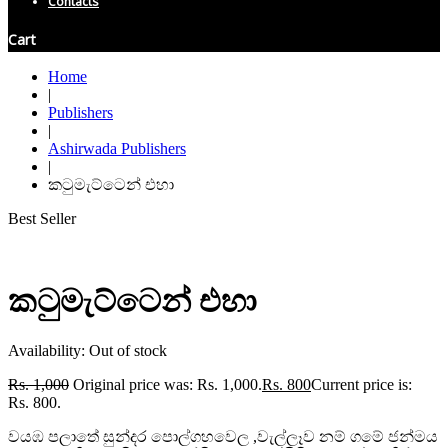
Contacts
Cart
Home
|
Publishers
|
Ashirwada Publishers
|
කටුමැට්ටෙන් එහා
Best Seller
කටුමැට්ටෙන් එහා
Availability:
Out of stock
Rs.
1,000
Original price was: Rs. 1,000.
Rs.
800
Current price is:
Rs. 800.
වයඹ පලාතේ සුන්දර පොල්ගහවෙල ,වැල්ලෑව නම් ගමේ ජන්මය