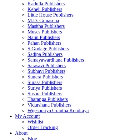
Kadulla Publishers
Keheli Publishers
Little House Publishers
M.D. Gunasena
Masitha Publishers
Muses Publishers
Nalin Publishers
Pahan Publishers
S Godage Publishers
Sadipa Publishers
Samayawardhana Publishers
Sarasavi Publishers
Subhavi Publishers
Sunera Publishers
Surasa Publishers
Suriya Publishers
Susara Publishers
Tharanga Publishers
Vidarshana Publishers
Wijesooriya Grantha Kendraya
My Account
Wishlist
Order Tracking
About
Blog