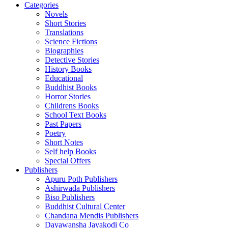
Categories
Novels
Short Stories
Translations
Science Fictions
Biographies
Detective Stories
History Books
Educational
Buddhist Books
Horror Stories
Childrens Books
School Text Books
Past Papers
Poetry
Short Notes
Self help Books
Special Offers
Publishers
Apuru Poth Publishers
Ashirwada Publishers
Biso Publishers
Buddhist Cultural Center
Chandana Mendis Publishers
Dayawansha Jayakodi Co