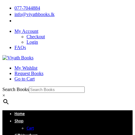
077-7044884
info@viyathbooks.lk
My Account
Checkout
Login
FAQs
My Wishlist
Request Books
Go to Cart
Search Books
×
Home
Shop
Cart