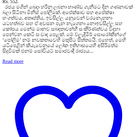
Rs. 552.
රජය මගින් බෙදා හරිනු ලබනා භාණ්ඩ ගැනීමට දින ගණනාවක්
බලා සිටිනා මිනිස් පෝලිමක්. අපේක්ෂාව සහ අපේක්ෂා
භංගත්වය, අතෘප්තිය, ඉවසිල්ල යනුවෙන් වරනැෙඟනා
යටහත්බව සහ ඒ අවසන පැන නැගෙනා නොඉවසිල්ල සහ
කෝපය මෙන්ම මානව සබඳතාවන්හී සංකීර්ණත්වය විදහා
පෙන්වන කෙටි සංවාද පෙළක්. මේ ව්ලැදිමීර් සොරෝකින්ගේ
‘පෝලිම’ නම් නවකතාවෙහි මතුපිට සිත්තමයි. එහෙත්, මෙහි
යටිපෙළින් කියැවෙනුයේ ලෝක ඉතිහාසයෙහි අසිරිමත්ම
සිදුවීමක් එනම් සෝවියට් සමාජවාදී රාජ්‍යය...
Read more