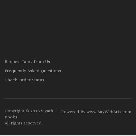
Request Book from Us
Frequently Asked Questions
Check Order Status
Copyright © 2026
Viyath
Powered By
www
.
RayWebArts
.
com
Books
.
The Best Web Designers in Colombo
All rights reserved.