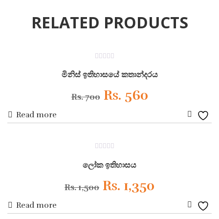
RELATED PRODUCTS
TOP
ON SALE
0
out
මිනිස් ඉතිහාසයේ කතාන්දරය
of
5
Original
Current
Rs.
560
Rs.
700
Read more
price
price
Add
was:
is:
to
ON SALE
0
Wishli
Rs. 700.
Rs. 560.
out
ලෝක ඉතිහාසය
of
5
Original
Current
Rs.
1,350
Rs.
1,500
Read more
price
price