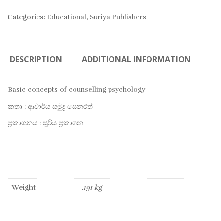
Categories:
Educational
,
Suriya Publishers
DESCRIPTION
ADDITIONAL INFORMATION
Basic concepts of counselling psychology
කතෘ : ආචාර්ය සමුද්‍ර සෙනරත්
ප්‍රකාශනය : සූරිය ප්‍රකාශන
Weight
.191 kg