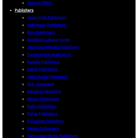
Special Offers
Publishers
Apuru Poth Publishers
Ashirwada Publishers
Biso Publishers
Buddhist Cultural Center
Chandana Mendis Publishers
Dayawansha Jayakodi Co
Kadulla Publishers
Keheli Publishers
Little House Publishers
M.D. Gunasena
Masitha Publishers
Muses Publishers
Nalin Publishers
Pahan Publishers
S Godage Publishers
Sadipa Publishers
Samayawardhana Publishers