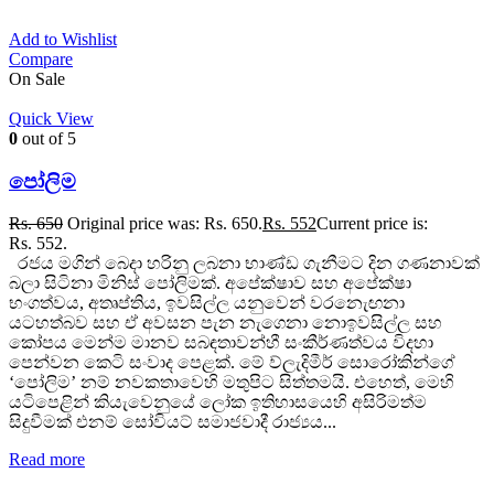
Add to Wishlist
Compare
On Sale
Quick View
0
out of 5
පෝලිම
Rs.
650
Original price was: Rs. 650.
Rs.
552
Current price is:
Rs. 552.
රජය මගින් බෙදා හරිනු ලබනා භාණ්ඩ ගැනීමට දින ගණනාවක්
බලා සිටිනා මිනිස් පෝලිමක්. අපේක්ෂාව සහ අපේක්ෂා
භංගත්වය, අතෘප්තිය, ඉවසිල්ල යනුවෙන් වරනැෙඟනා
යටහත්බව සහ ඒ අවසන පැන නැගෙනා නොඉවසිල්ල සහ
කෝපය මෙන්ම මානව සබඳතාවන්හී සංකීර්ණත්වය විදහා
පෙන්වන කෙටි සංවාද පෙළක්. මේ ව්ලැදිමීර් සොරෝකින්ගේ
‘පෝලිම’ නම් නවකතාවෙහි මතුපිට සිත්තමයි. එහෙත්, මෙහි
යටිපෙළින් කියැවෙනුයේ ලෝක ඉතිහාසයෙහි අසිරිමත්ම
සිදුවීමක් එනම් සෝවියට් සමාජවාදී රාජ්‍යය...
Read more