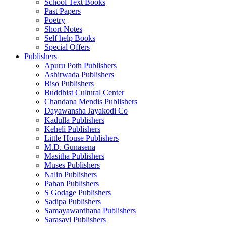
School Text Books
Past Papers
Poetry
Short Notes
Self help Books
Special Offers
Publishers
Apuru Poth Publishers
Ashirwada Publishers
Biso Publishers
Buddhist Cultural Center
Chandana Mendis Publishers
Dayawansha Jayakodi Co
Kadulla Publishers
Keheli Publishers
Little House Publishers
M.D. Gunasena
Masitha Publishers
Muses Publishers
Nalin Publishers
Pahan Publishers
S Godage Publishers
Sadipa Publishers
Samayawardhana Publishers
Sarasavi Publishers