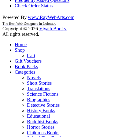
Frequently Asked Questions
Check Order Status
Powered By
www
.
RayWebArts
.
com
The Best Web Designers in Colombo
Copyright © 2026
Viyath Books
.
All rights reserved.
Home
Shop
Cart
Gift Vouchers
Book Packs
Categories
Novels
Short Stories
Translations
Science Fictions
Biographies
Detective Stories
History Books
Educational
Buddhist Books
Horror Stories
Childrens Books