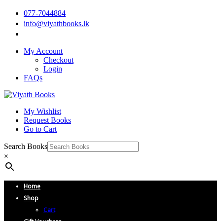
077-7044884
info@viyathbooks.lk
My Account
Checkout
Login
FAQs
My Wishlist
Request Books
Go to Cart
Search Books
×
Home
Shop
Cart