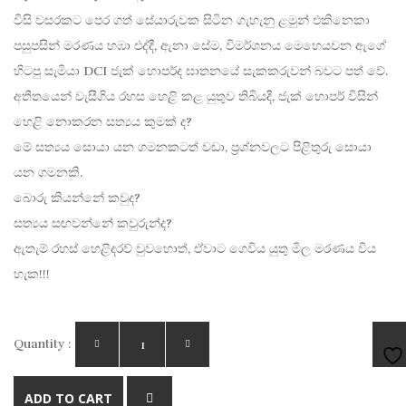
විසි වසරකට පෙර ගත් සේයාරුවක සිටින ගැහැනු ළමුන් එකිනෙකා
පසුපසින් මරණය හඹා එද්දී, ඇනා සේම, විමර්ශනය මෙහෙයවන ඇගේ
හිටපු සැමියා DCI ජැක් හොපර්ද ඝාතනයේ සැකකරුවන් බවට පත් වේ.
අතීතයෙන් වැසීගිය රහස හෙළි කළ යුතුව තිබියදී, ජැක් හොපර් විසින්
හෙළි නොකරන සත්‍යය කුමක් ද?
මේ සත්‍යය සොයා යන ගමනකටත් වඩා, ප්‍රශ්නවලට පිළිතුරු සොයා
යන ගමනකි.
බොරු කියන්නේ කවුද?
සත්‍යය සඟවන්නේ කවුරුන්ද?
ඇතැම් රහස් හෙළිදරව් වුවහොත්, ඒවාට ගෙවිය යුතු මිල මරණය විය
හැක!!!
Quantity :
AD
ADD TO CART