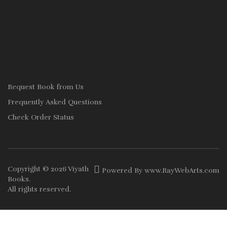
Request Book from Us
Frequently Asked Questions
Check Order Status
Copyright © 2026
Viyath
Powered By
www
.
RayWebArts
.
com
Books
.
The Best Web Designers in Colombo
All rights reserved.