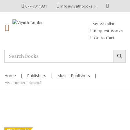
077-7044884
info@viyathbooks.lk
My Wishlist
Request Books
Go to Cart
Home
|
Publishers
|
Muses Publishers
|
His and hers රහසක්
BEST SELLER