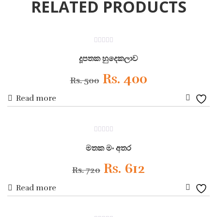
RELATED PRODUCTS
ON SALE
0
out
දූපතක හුදෙකලාව
of
5
Original
Current
Rs.
400
Rs.
500
Read more
price
price
Add
was:
is:
to
ON SALE
0
Wishli
Rs. 500.
Rs. 400.
out
මතක මං අතර
of
5
Original
Current
Rs.
612
Rs.
720
Read more
price
price
Add
was:
is:
to