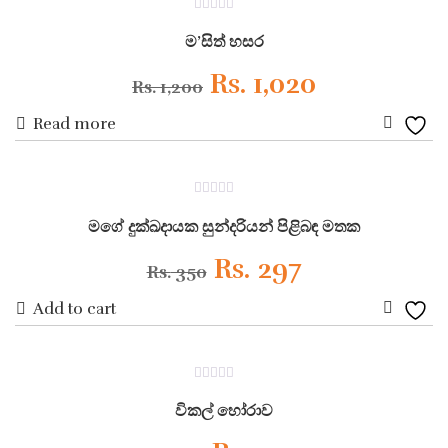
ON SALE
0
Wishli
Rs. 720.
Rs. 612.
out
ම’සිත් හසර
of
5
Original
Current
Rs.
1,020
Rs.
1,200
Read more
price
price
Add
was:
is:
to
ON SALE
0
Wishli
Rs. 1,200.
Rs. 1,020.
out
මගේ දුක්ඛදායක සුන්දරියන් පිළිබඳ මතක
of
5
Original
Current
Rs.
297
Rs.
350
Add to cart
price
price
Add
was:
is:
to
ON SALE
0
Wishli
Rs. 350.
Rs. 297.
out
විකල් හෝරාව
of
5