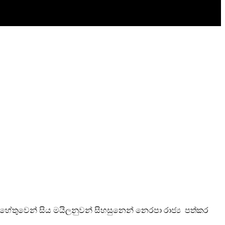
 හේතුවෙන් සිය මයිලනුවන් සිහසුනෙන් නෙරපා රාජ්‍ය පත්කර