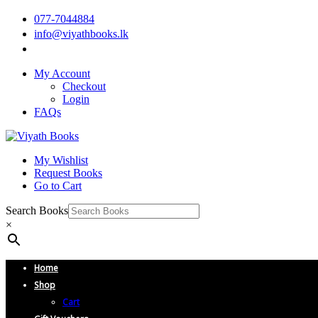
077-7044884
info@viyathbooks.lk
My Account
Checkout
Login
FAQs
My Wishlist
Request Books
Go to Cart
Search Books
×
Home
Shop
Cart