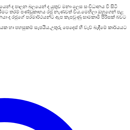
යෙන් ද පාලන බලයෙන් ද යුතුව මනා ලෙස සංවිධානය වී සිටි
කිරීමට තරම් පණ්ඩුකාභය රජු නැණවත් විය.මෙහිලා ඔහුගෙන් පළ
 ජනයා ද රජුගේ පරමාර්ථයන්ට ඇප කැපවුණු සාමකාමී පිරිසක් බවට
ක හා පහසුකම් සැපයිය.උතුරු පෙදෙස් හි වැව් බැඳීමේ කාර්යයට