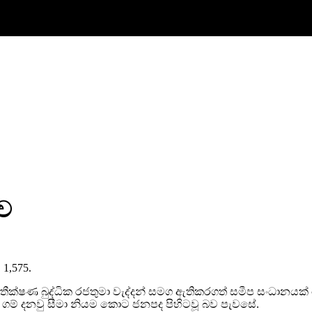
ාව
. 1,575.
තීක්ෂණ බුද්ධික රජතුමා වැද්දන් සමග ඇතිකරගත් සමීප සංධානයක්
රට ගම් දනවු සීමා නියම කොට ජනපද පිහිටවූ බව පැවසේ.