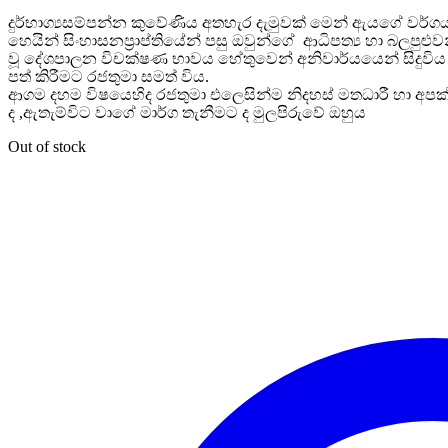
දුර්භාග්‍යසම්පන්න කුවේණිය අතහැර දැමුවක් මෙන් ඇයගේ වර්ගය
හෙයින් සිංහාසනප්‍රාප්තියේන් පසු ඔවුන්ගේ ආධිපත්‍ය හා බලප
වූ දේශපාලන විචක්ෂණ භාවය හේතුවෙන් අනිවාර්යයෙන් සිදුවිය හැ
පත් කිරීමට රජතුමා සමත් විය.
ආගම දහම විෂයෙහිද රජතුමා එලෙසින්ම නිදහස් මතධාරී හා අපක්ෂ
ද ,ඇතැම්විට වාගේ මාර්ග තැනීමට ද මුලපිරුවේ ඔහුය
Out of stock