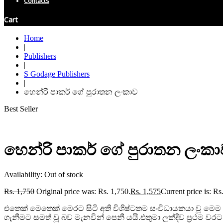
Contacts
Cart
Home
|
Publishers
|
S Godage Publishers
|
හෙන්රි පාකර් ගේ පුරාතන ලංකාව
Best Seller
හෙන්රි පාකර් ගේ පුරාතන ලංක
Availability:
Out of stock
Rs.
1,750
Original price was: Rs. 1,750.
Rs.
1,575
Current price is: Rs
එතෙක් මෙතෙක් මෙරට සිටි අති විශිෂ්ටතම සංවිධායකයා වූ මෙම 
ගැනීමට සමත් වූ බව මැනවින් පෙනී යයි.එතුමා ලක්දිව ප්‍රථම ව