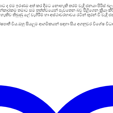
ාට ද එම ඉරණම අත් කර දීමට නොහැකි තරම් වැදි ජනයා පිරිස් බල
ුළුවන්කාරකම තමාට සම තත්ත්වයෙන් පැවතෙන බව පිළිගෙන ක්‍රියා 
කිව තිබුණු ලේ වැගිරීම් හා අස්ථාවරභාවය රටින් තුරන් වී වැදි
පාතී විය.ඔහු සියලුම ආගමිකයන් සඳහා සිය අගනුවර විශේෂ විධාය