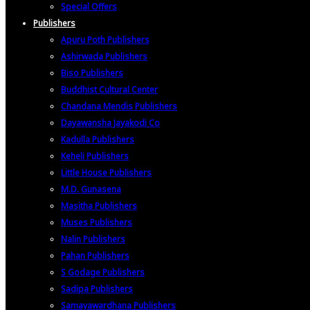
Special Offers
Publishers
Apuru Poth Publishers
Ashirwada Publishers
Biso Publishers
Buddhist Cultural Center
Chandana Mendis Publishers
Dayawansha Jayakodi Co
Kadulla Publishers
Keheli Publishers
Little House Publishers
M.D. Gunasena
Masitha Publishers
Muses Publishers
Nalin Publishers
Pahan Publishers
S Godage Publishers
Sadipa Publishers
Samayawardhana Publishers