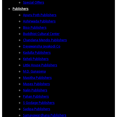
Special Offers
Publishers
Apuru Poth Publishers
Ashirwada Publishers
Biso Publishers
Buddhist Cultural Center
Chandana Mendis Publishers
Dayawansha Jayakodi Co
Kadulla Publishers
Keheli Publishers
Little House Publishers
M.D. Gunasena
Masitha Publishers
Muses Publishers
Nalin Publishers
Pahan Publishers
S Godage Publishers
Sadipa Publishers
Samayawardhana Publishers