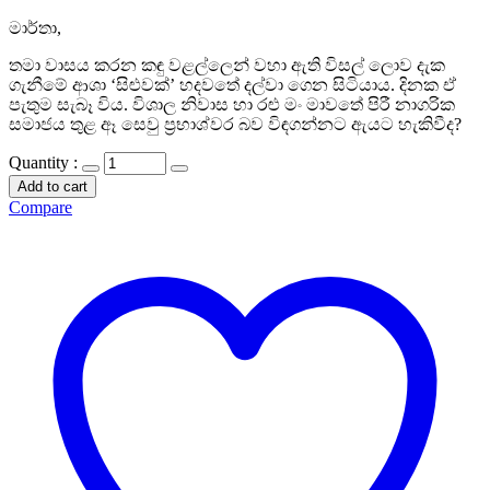
මාර්තා,
තමා වාසය කරන කඳු වළල්ලෙන් වහා ඇති විසල් ලොව දැක
ගැනීමේ ආශා ‘සිළුවක්’ හදවතේ දල්වා ගෙන සිටියාය. දිනක ඒ
පැතුම සැබෑ විය. විශාල නිවාස හා රළු මං මාවතේ පිරී නාගරික
සමාජය තුළ ඈ සෙවු ප්‍රභාශ්වර බව විඳගන්නට ඇයට හැකිවීද?
Quantity :
Add to cart
Compare