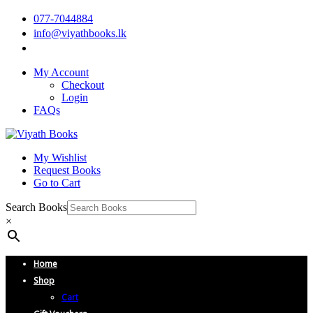
077-7044884
info@viyathbooks.lk
My Account
Checkout
Login
FAQs
My Wishlist
Request Books
Go to Cart
Search Books
×
Home
Shop
Cart