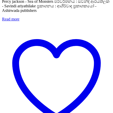
Percy jackson - Sea of Monsters පරිවර්තනය : සවින්දි ආරියතිලක
- Savindi ariyathilake ප්‍රකාශනය : ආශිර්වාද ප්‍රකාශකයෝ -
Ashirwada publishers
Read more