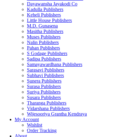
Dayawansha Jayakodi Co
Kadulla Publishers
Keheli Publishers
Little House Publishers
M.D. Gunasena
Masitha Publishers
Muses Publishers
Nalin Publishers
Pahan Publishers
S Godage Publishers
Sadipa Publishers
Samayawardhana Publishers
Sarasavi Publishers
Subhavi Publishers
Sunera Publishers
Surasa Publishers
Suriya Publishers
Susara Publishers
Tharanga Publishers
Vidarshana Publishers
Wijesooriya Grantha Kendraya
My Account
Wishlist
Order Tracking
About