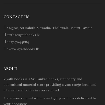
CONTACT US
:
143/01, Sri Rahula Mawatha, Thelawala, Mount Lavinia
:
info@viyathbooks.lk
:
077-7044884
:
www.viyathbooks.lk
ABOUT
Viyath Books is a
Sri Lankan
books, stationary and
educational material store providing a vast range local and
international books in every subject.
Place your request with us and get your books delivered to
your doorsteps.