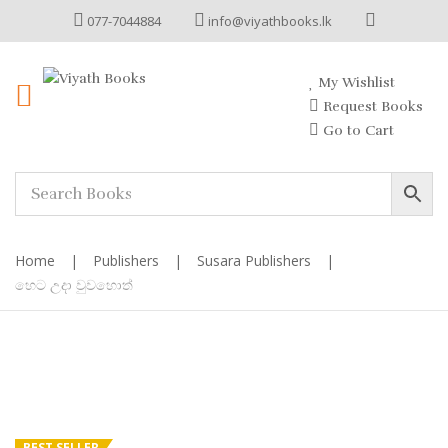
077-7044884
info@viyathbooks.lk
My Wishlist
Request Books
Go to Cart
Home
|
Publishers
|
Susara Publishers
|
හෙට උදා වුවහොත්
BEST SELLER