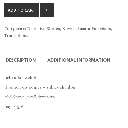
AD
ADD TO CART
TO
Categories:
Detective Stories
,
Novels
,
Susara Publishers
,
WIS
Translations
DESCRIPTION
ADDITIONAL INFORMATION
heta uda uwahoth
if tomorrow comes – sidney sheldon
පරිවර්තනය: උපාලි රත්නායක
pages 576