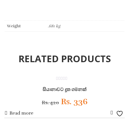
Weight
.681 kg
RELATED PRODUCTS
ON SALE
0
out
සියානාවට දූත ගමනක්
of
5
Original
Current
Rs.
336
Rs.
420
Read more
price
price
Add