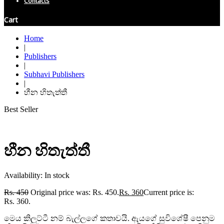
Contacts
Cart
Home
|
Publishers
|
Subhavi Publishers
|
හීන හිතැත්තී
Best Seller
හීන හිතැත්තී
Availability:
In stock
Rs.
450
Original price was: Rs. 450.
Rs.
360
Current price is:
Rs. 360.
මෙය කිලුට්ටී නම් බැල්ලගේ කතාවයි. ඇයගේ සුවිශේෂී පෙනුම