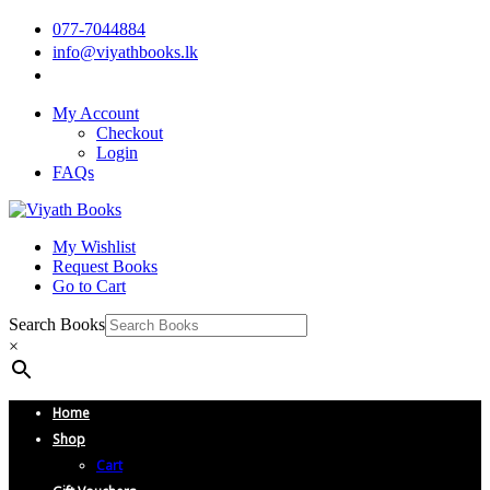
077-7044884
info@viyathbooks.lk
My Account
Checkout
Login
FAQs
My Wishlist
Request Books
Go to Cart
Search Books
×
Home
Shop
Cart