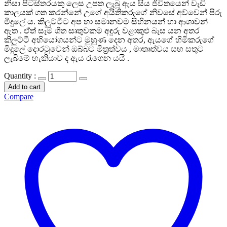
නිසා පිටස්තරයකු ලෙස උපත ලැබූ ඇය සිය ජීවිතයෙන් වැඩි
කාලයක් ගත කරන්නේ උගේ අයිතිකරුගේ නිවසේ අව්වෙන් පිරු
මිදුලේ ය. කිලුට්ටීට අප හා සමානවම සිහිනයන් හා ආශාවන්
ඇත . ඒත් සෑම ශීත සෘතුවකම අඳුරු වළාකුළු බැස යන අතර
කිලුට්ටී අභියෝගයන්ට මුහුණ දෙන අතර, ඇයගේ හිමිකරුගේ
මිදුලේ දොරටුවෙන් ඔබ්බට මිත්‍රත්වය , මාතෘත්වය සහ සතුට
ලැබීමේ හැකියාව ද ඇය රැගෙන යයි .
Quantity :
Add to cart
Compare