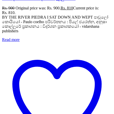
Rs.
900
Original price was: Rs. 900.
Rs.
810
Current price is:
Rs. 810.
BY THE RIVER PIEDRA I SAT DOWN AND WEPT පාවුලෝ
කොයියෝ - Paulo coelho පරිවර්තනය : පියල් ජයරත්න, අනූෂා
කොල්ලූරේ ප්‍රකාශනය : විදර්ශන ප්‍රකාශකයෝ - vidarshana
publishers
Read more