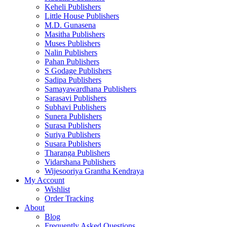
Keheli Publishers
Little House Publishers
M.D. Gunasena
Masitha Publishers
Muses Publishers
Nalin Publishers
Pahan Publishers
S Godage Publishers
Sadipa Publishers
Samayawardhana Publishers
Sarasavi Publishers
Subhavi Publishers
Sunera Publishers
Surasa Publishers
Suriya Publishers
Susara Publishers
Tharanga Publishers
Vidarshana Publishers
Wijesooriya Grantha Kendraya
My Account
Wishlist
Order Tracking
About
Blog
Frequently Asked Questions