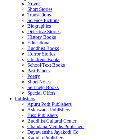
Novels
Short Stories
Translations
Science Fictions
Biographies
Detective Stories
History Books
Educational
Buddhist Books
Horror Stories
Childrens Books
School Text Books
Past Papers
Poetry
Short Notes
Self help Books
Special Offers
Publishers
Apuru Poth Publishers
Ashirwada Publishers
Biso Publishers
Buddhist Cultural Center
Chandana Mendis Publishers
Dayawansha Jayakodi Co
Kadulla Publishers