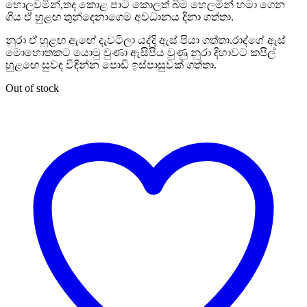
හොලවමින්,තද කොළ පාට කොලත් බිම හෙලමින් හමා ගෙන
ගිය ඒ හුළඟ තුන්දෙනාගෙම අවධානය දිනා ගත්තා.
නුරා ඒ හුළඟ ඇඟේ දැවටිලා යද්දි ඇස් පියා ගත්තා.රාද්ගේ ඇස්
මොහොතකට යොමු වුණා ඇසිපිය වුණු නුරා දිහාවට කපිල්
හුළඟෙ සුවඳ විඳින්න පොඩි ඉස්පාසුවක් ගත්තා.
Out of stock