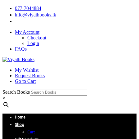
077-7044884
info@viyathbooks.lk
My Account
Checkout
Login
FAQs
My Wishlist
Request Books
Go to Cart
Search Books
×
Home
Shop
Cart