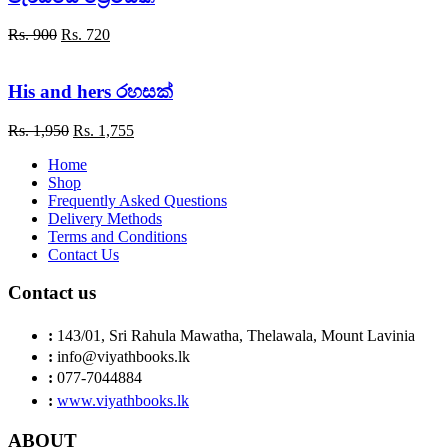
Original
Current
Rs.
900
Rs.
720
price
price
was:
is:
Rs. 900.
Rs. 720.
His and hers රහසක්
Original
Current
Rs.
1,950
Rs.
1,755
price
price
Home
was:
is:
Shop
Rs. 1,950.
Rs. 1,755.
Frequently Asked Questions
Delivery Methods
Terms and Conditions
Contact Us
Contact us
:
143/01, Sri Rahula Mawatha, Thelawala, Mount Lavinia
:
info@viyathbooks.lk
:
077-7044884
:
www.viyathbooks.lk
ABOUT