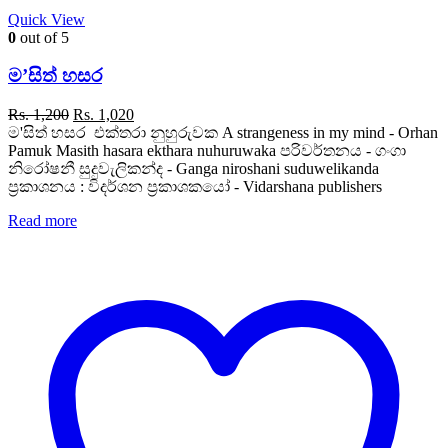
Quick View
0
out of 5
ම’සිත් හසර
Original
Current
Rs.
1,200
Rs.
1,020
price
price
ම'සිත් හසර එක්තරා නුහුරුවක A strangeness in my mind - Orhan
was:
is:
Pamuk Masith hasara ekthara nuhuruwaka පරිවර්තනය - ගංගා
Rs. 1,200.
Rs. 1,020.
නිරෝෂනී සුදුවැලිකන්ද - Ganga niroshani suduwelikanda
ප්‍රකාශනය : විදර්ශන ප්‍රකාශකයෝ - Vidarshana publishers
Read more