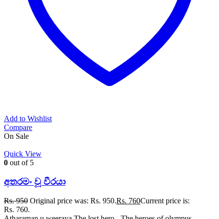
Add to Wishlist
Compare
On Sale
Quick View
0
out of 5
අතරමං වූ වීරයා
Rs.
950
Original price was: Rs. 950.
Rs.
760
Current price is:
Rs. 760.
Atharaman u weeraya The lost hero - The heroes of olympus