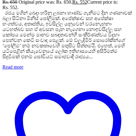
Rs.
650
Original price was: Rs. 650.
Rs.
552
Current price is:
Rs. 552.
රජය මගින් බෙදා හරිනු ලබනා භාණ්ඩ ගැනීමට දින ගණනාවක්
බලා සිටිනා මිනිස් පෝලිමක්. අපේක්ෂාව සහ අපේක්ෂා
භංගත්වය, අතෘප්තිය, ඉවසිල්ල යනුවෙන් වරනැෙඟනා
යටහත්බව සහ ඒ අවසන පැන නැගෙනා නොඉවසිල්ල සහ
කෝපය මෙන්ම මානව සබඳතාවන්හී සංකීර්ණත්වය විදහා
පෙන්වන කෙටි සංවාද පෙළක්. මේ ව්ලැදිමීර් සොරෝකින්ගේ
‘පෝලිම’ නම් නවකතාවෙහි මතුපිට සිත්තමයි. එහෙත්, මෙහි
යටිපෙළින් කියැවෙනුයේ ලෝක ඉතිහාසයෙහි අසිරිමත්ම
සිදුවීමක් එනම් සෝවියට් සමාජවාදී රාජ්‍යය...
Read more