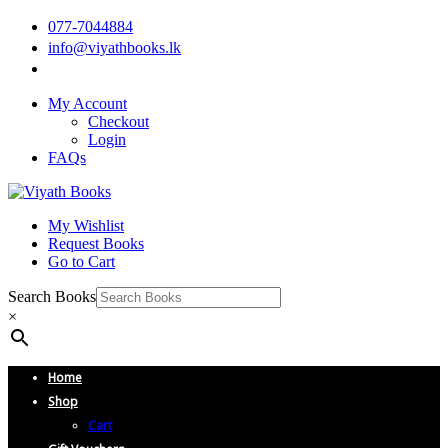
077-7044884
info@viyathbooks.lk
My Account
Checkout
Login
FAQs
My Wishlist
Request Books
Go to Cart
Search Books
×
Home
Shop
Cart