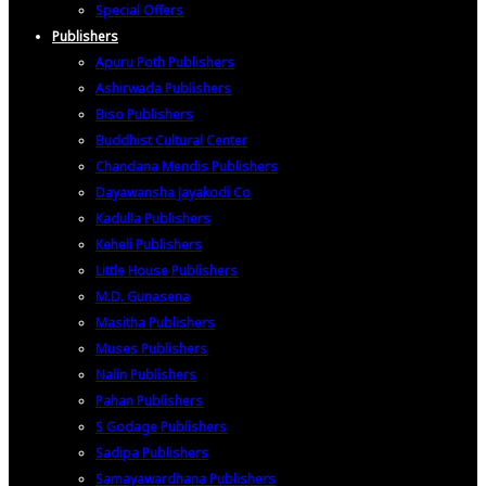
Special Offers
Publishers
Apuru Poth Publishers
Ashirwada Publishers
Biso Publishers
Buddhist Cultural Center
Chandana Mendis Publishers
Dayawansha Jayakodi Co
Kadulla Publishers
Keheli Publishers
Little House Publishers
M.D. Gunasena
Masitha Publishers
Muses Publishers
Nalin Publishers
Pahan Publishers
S Godage Publishers
Sadipa Publishers
Samayawardhana Publishers