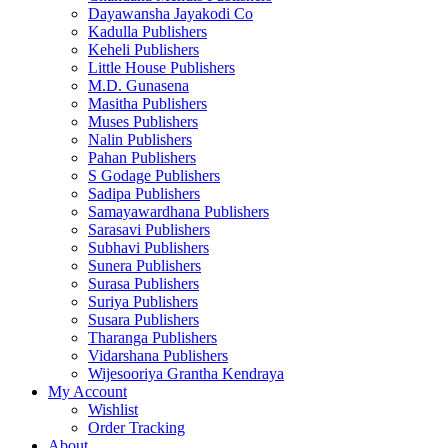
Dayawansha Jayakodi Co
Kadulla Publishers
Keheli Publishers
Little House Publishers
M.D. Gunasena
Masitha Publishers
Muses Publishers
Nalin Publishers
Pahan Publishers
S Godage Publishers
Sadipa Publishers
Samayawardhana Publishers
Sarasavi Publishers
Subhavi Publishers
Sunera Publishers
Surasa Publishers
Suriya Publishers
Susara Publishers
Tharanga Publishers
Vidarshana Publishers
Wijesooriya Grantha Kendraya
My Account
Wishlist
Order Tracking
About