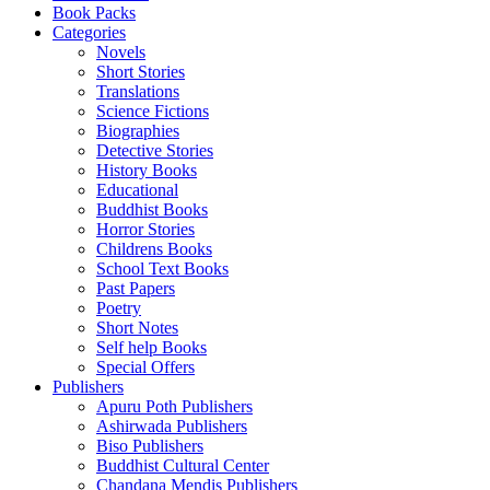
Book Packs
Categories
Novels
Short Stories
Translations
Science Fictions
Biographies
Detective Stories
History Books
Educational
Buddhist Books
Horror Stories
Childrens Books
School Text Books
Past Papers
Poetry
Short Notes
Self help Books
Special Offers
Publishers
Apuru Poth Publishers
Ashirwada Publishers
Biso Publishers
Buddhist Cultural Center
Chandana Mendis Publishers