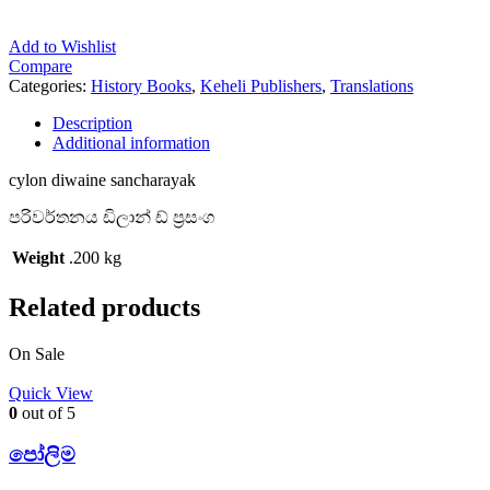
Add to Wishlist
Compare
Categories:
History Books
,
Keheli Publishers
,
Translations
Description
Additional information
cylon diwaine sancharayak
පරිවර්තනය ඩිලාන් ඩ් ප්‍රසංග
Weight
.200 kg
Related products
On Sale
Quick View
0
out of 5
පෝලිම