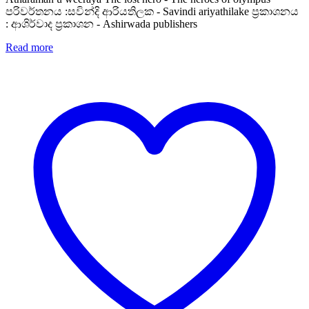
පරිවර්තනය :සවින්දි ආරියතිලක - Savindi ariyathilake ප්‍රකාශනය
: ආශිර්වාද ප්‍රකාශන - Ashirwada publishers
Read more