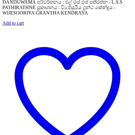
DANDUWAMA පරිවර්තනය : එල් එස් එස් පතිරත්න - L.S.S
PATHIRATHNE ප්‍රකාශනය : විජේසූරිය ග්‍රන්ථ කේන්ද්‍රය -
WIJESOORIYA GRANTHA KENDRAYA
Add to cart