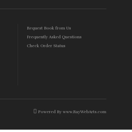
s
Request Book from Us
Frequently Asked Questions
Check Order Status
Powered By
www
.
RayWebArts
.
com
The Best Web Designers in Colombo