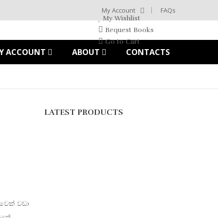
My Account
FAQs
My Wishlist
Request Books
Go to Cart
Y ACCOUNT
ABOUT
CONTACTS
LATEST PRODUCTS
ුවෙක් වඩා
ත්තේ