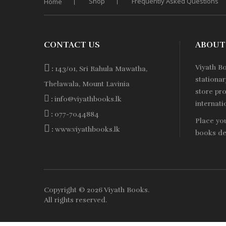
Shop
Frequently Asked Questions
Home
Rs. 1,300.
Rs. 1,170.
CONTACT US
ABOUT
Viyath B
:
143/01, Sri Rahula Mawatha,
stationa
Thelawala, Mount Lavinia
store pro
:
info@viyathbooks.lk
internati
:
077-7044884
Place yo
:
www.viyathbooks.lk
books de
Copyright © 2026
Viyath Books
.
All rights reserved.