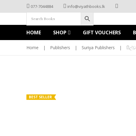
077-7044884
info@viyathbooks.lk
HOME
SHOP
GIFT VOUCHERS
Home
|
Publishers
|
Suriya Publishers
|
සිල්වර
BEST SELLER