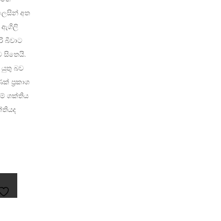
ලෙසින් අත
 ඇගිලි
ි බීවාට
 සිතෙයි.
 යුතු බව
් ප්‍රකාශ
මේ ශක්තිය
්තියද
ADD