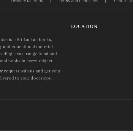
Delivery Methods
Terms and Conditions
Contact U
LOCATION
ooks is a
Sri Lankan
books,
ry and educational material
viding a vast range local and
onal books in every subject.
ur request with us and get your
livered to your doorsteps.