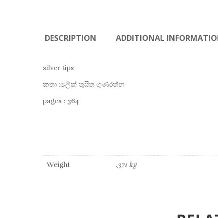
DESCRIPTION
ADDITIONAL INFORMATI
silver tips
කතෘ :මලික් තුසිත ගුණරත්න
pages : 364
Weight
.371 kg