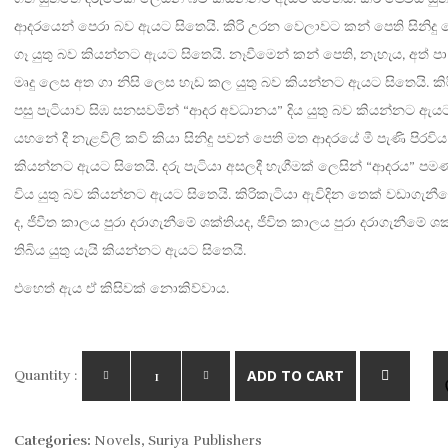
was:
is:
ආදරයෙන් පෙරා බව ඇයට සිතෙයි. කිරි උරන වෙලාවට කන් පෙති සිනිදු 
Rs. 1,600.
Rs. 1,440.
ගෑ යුතු බව කියන්නට ඇයට සිතෙයි. නෑවීමෙන් කන් පෙති, නැහැය, අත් පා
මෘදු ලෙස අත ගා නිසි ලෙස හැඩ කල යුතු බව කියන්නට ඇයට සිතෙයි. කිර
පසු පැටියාව සිඹ සනසවමින් “ආදර අවධානය” දිය යුතු බව කියන්නට ඇයට
යහනේ දී නැළවිලි කවි කියා සිනිදු පවන් පෙති මත ආදරයේ මී පැණි පිරවිය
කියන්නට ඇයට සිතෙයි. දරු පැටියා අසලදී හැගීමක් ලෙසින් “ආදරය” පමණක
විය යුතු බව කියන්නට ඇයට සිතෙයි. කිරිකැටියා ඇවිදින තෙක් වඩාගැනී
ද, ජීවීත කාලය පුරා දරාගැනීමේ ශක්තියද, ජීවිත කාලය පුරා දරාගැනීමේ ශක
තිබිය යුතු යැයි කියන්නට ඇයට සිතෙයි.
එහෙත් ඇය ඒ කිසිවක් නොකිව්වාය.
ADD TO CART
Quantity :
Categories:
Novels
,
Suriya Publishers