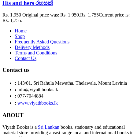
His and hers රහසක්
Rs.
1,950
Original price was: Rs. 1,950.
Rs.
1,755
Current price is:
Rs. 1,755.
Home
Shop
Frequently Asked Questions
Delivery Methods
Terms and Conditions
Contact Us
Contact us
:
143/01, Sri Rahula Mawatha, Thelawala, Mount Lavinia
:
info@viyathbooks.lk
:
077-7044884
:
www.viyathbooks.lk
ABOUT
Viyath Books is a
Sri Lankan
books, stationary and educational
material store providing a vast range local and international books in