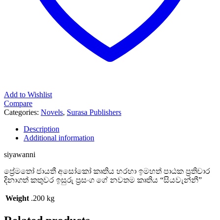
Add to Wishlist
Compare
Categories:
Novels
,
Surasa Publishers
Description
Additional information
siyawanni
ප්‍රේමතෝ ජායතී අසෝකෝ කෘතිය හරහා ඉමහත් පාඨක ප්‍රතිචාර
දිනාගත් කතුවර ඉසුරු ප්‍රසංග ගේ නවතම කෘතිය “සියවැන්නී”
Weight
.200 kg