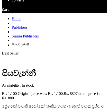
Contacts
Cart
Home
|
Publishers
|
Surasa Publishers
|
සියවැන්නී
Best Seller
සියවැන්නී
Availability:
In stock
Rs.
1,100
Original price was: Rs. 1,100.
Rs.
880
Current price is:
Rs. 880.
ප්‍රේමතෝ ජායතී අසෝකෝ කෘතිය හරහා ඉමහත් පාඨක ප්‍රතිචාර