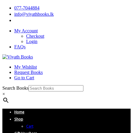
077-7044884
info@viyathbooks.lk
My Account
Checkout
Login
FAQs
My Wishlist
Request Books
Go to Cart
Search Books
×
Home
Shop
Cart