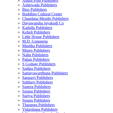
Apuru Poth Publishers
Ashirwada Publishers
Biso Publishers
Buddhist Cultural Center
Chandana Mendis Publishers
Dayawansha Jayakodi Co
Kadulla Publishers
Keheli Publishers
Little House Publishers
M.D. Gunasena
Masitha Publishers
Muses Publishers
Nalin Publishers
Pahan Publishers
S Godage Publishers
Sadipa Publishers
Samayawardhana Publishers
Sarasavi Publishers
Subhavi Publishers
Sunera Publishers
Surasa Publishers
Suriya Publishers
Susara Publishers
Tharanga Publishers
Vidarshana Publishers