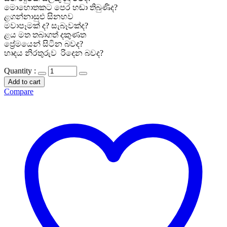
මොහොතකට පෙර හඬා තිබුණිද?
ළගන්නාසුළු සිනහව
මවාපෑමක් ද? සැබෑවක්ද?
ළය මත තබාගත් දකුණත
ප්‍රේමයෙන් සිටින බවද?
හෘදය නිරතුරුව රිදෙන බවද?
Quantity :
Add to cart
Compare