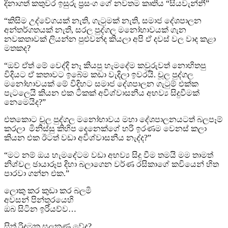
දිනාගත් කතුවර ඉසුරු ප්‍රසංග ගේ නවතම කෘතිය “සියවැන්නී”
“කිසිම උද්වේගයක් නැති, ගැටුමක් නැති, සමාජ දේශපාලන
අන්තර්ගතයක් නැති, සරල පුද්ගල මනෝභාවයක් ගැන
නවකතාවක් ලියන්න පුළුවන්ද කියලා අපි ඒ දවස් වල වාද කළා
මතකද?
“ඔව් ඒත් මේ වෙද්දි නෑ කියපු හැමදේම කවුරුවත් නොහිතපු
විදියට ඒ කතාවට ඉබේම කඩා වැදිලා ඉවරයි. චූල පුද්ගල
මනෝභාවයක් මේ විදිහට සමාජ දේශපාලන ගැටුම් එක්ක
පැටලෙයි කියන එක ටිකක් අවිශ්වාසනීය අභව්‍ය සිදුවීමක්
නෙමෙයිද?”
එතකොට චූල පුද්ගල මනෝභාවය මහා දේශපාලනයටත් බලපෑම්
කරලා මිනිස්සු කිහිප දෙනෙක්ගේ හරි ඉරණම වෙනස් කලා
කියන එක ඊටත් වඩා අවිශ්වාසනීය නැද්ද?”
“මට නම් ඔය හැමදේටම වඩා අභව්‍ය සිදු වීම තමයි මම තාමත්
නිශ්චල ඡායාරූප දිහා බලාගෙන වර්ණ රසිකාගේ කවියෙන් හිත
පාරවා ගන්න එක.”
ලොකු කර කුඩා කර බලමි
අවසන් පින්තූරයෙහි
ඔබ සිටින ඉරියව්ව…
සිත් රිදුමක සලකුණු වේද?