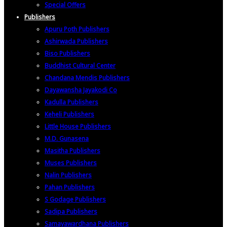
Special Offers
Publishers
Apuru Poth Publishers
Ashirwada Publishers
Biso Publishers
Buddhist Cultural Center
Chandana Mendis Publishers
Dayawansha Jayakodi Co
Kadulla Publishers
Keheli Publishers
Little House Publishers
M.D. Gunasena
Masitha Publishers
Muses Publishers
Nalin Publishers
Pahan Publishers
S Godage Publishers
Sadipa Publishers
Samayawardhana Publishers