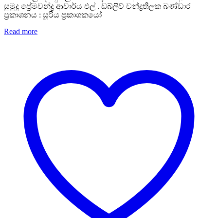
සුමුදු ප්‍රේමචන්ද්‍ර ආචාර්ය එල් . ඩබ්ලිව් චන්ද්‍රතිලක බණ්ඩාර
ප්‍රකාශනය : සූරිය ප්‍රකාශකයෝ
Read more