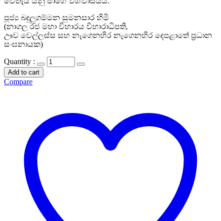
වෙතැයි යනු මාගේ විශ්වාසයයි.
පූජ්‍ය බදුලුගම්මන සුමනසාර හිමි
(නාගල රජ මහා විහාරය විහාරාධිපති,
ඌව වෙල්ලස්ස සහ නැගෙනහිර නැගෙනහිර දෙපළාතේ ප්‍රධාන
සංඝනායක)
Quantity :
Add to cart
Compare