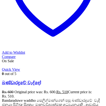
Add to Wishlist
Compare
On Sale
Quick View
0
out of 5
බණ්ඩාරදූවේ වැද්දෝ
Rs.
600
Original price was: Rs. 600.
Rs.
510
Current price is:
Rs. 510.
Bandaraduwe waddho සෙලිග්මාන්ගෙන් පසු බණ්ඩාරදූවේ වැදි
ජනයා පිළිබඳ සිදුකළ මානවවිද්‍යාත්මක අධ්‍යයනයකි . ආචාර්ය