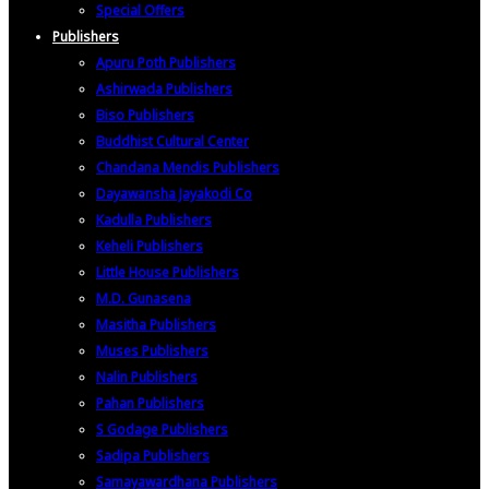
Special Offers
Publishers
Apuru Poth Publishers
Ashirwada Publishers
Biso Publishers
Buddhist Cultural Center
Chandana Mendis Publishers
Dayawansha Jayakodi Co
Kadulla Publishers
Keheli Publishers
Little House Publishers
M.D. Gunasena
Masitha Publishers
Muses Publishers
Nalin Publishers
Pahan Publishers
S Godage Publishers
Sadipa Publishers
Samayawardhana Publishers