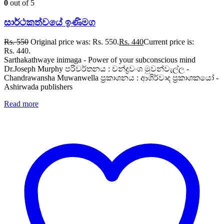
0
out of 5
සාර්ථකත්වයේ ඉණිමග
Rs.
550
Original price was: Rs. 550.
Rs.
440
Current price is:
Rs. 440.
Sarthakathwaye inimaga - Power of your subconscious mind
Dr.Joseph Murphy පරිවර්තනය : චන්ද්‍රවංශ මුවන්වැල්ල -
Chandrawansha Muwanwella ප්‍රකාශනය : ආශිර්වාද ප්‍රකාශකයෝ -
Ashirwada publishers
Read more