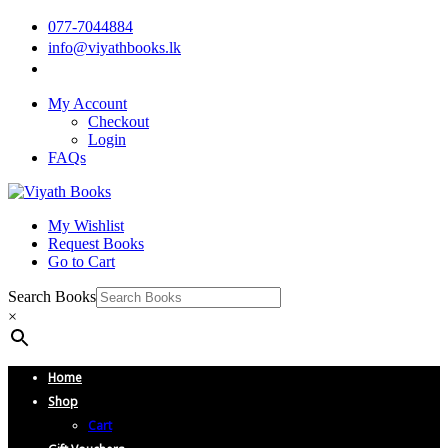
077-7044884
info@viyathbooks.lk
My Account
Checkout
Login
FAQs
My Wishlist
Request Books
Go to Cart
Search Books
×
Home
Shop
Cart