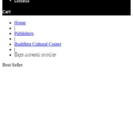
Contacts
Cart
Home
|
Publishers
|
Buddhist Cultural Center
|
සිදත ගෞතම භගවත
Best Seller