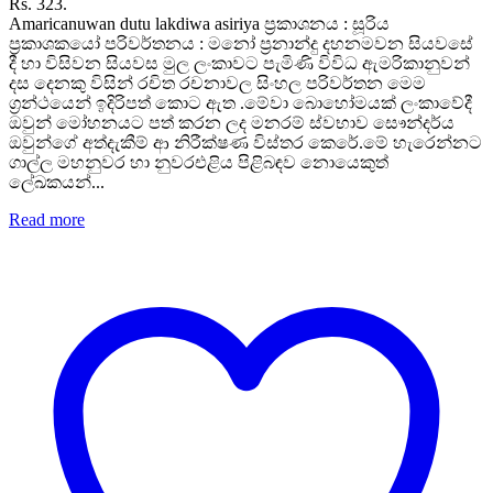
Rs. 323.
Amaricanuwan dutu lakdiwa asiriya ප්‍රකාශනය : සූරිය
ප්‍රකාශකයෝ පරිවර්තනය : මනෝ ප්‍රනාන්දු දහනමවන සියවසේ
දී හා විසිවන සියවස මුල ලංකාවට පැමිණි විවිධ ඇමරිකානුවන්
දස දෙනකු විසින් රචිත රචනාවල සිංහල පරිවර්තන මෙම
ග්‍රන්ථයෙන් ඉදිරිපත් කොට ඇත .මේවා බොහෝමයක් ලංකාවේදී
ඔවුන් මෝහනයට පත් කරන ලද මනරම් ස්වභාව සෞන්දර්ය
ඔවුන්ගේ අත්දැකීම් ආ නිරීක්ෂණ විස්තර කෙරේ.මේ හැරෙන්නට
ගාල්ල මහනුවර හා නුවරඑළිය පිළිබඳව නොයෙකුත්
ලේඛකයන්...
Read more