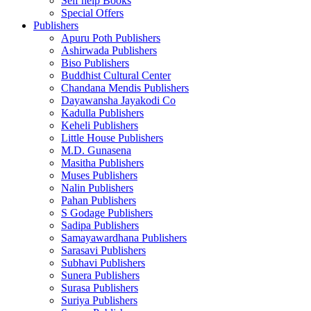
Self help Books
Special Offers
Publishers
Apuru Poth Publishers
Ashirwada Publishers
Biso Publishers
Buddhist Cultural Center
Chandana Mendis Publishers
Dayawansha Jayakodi Co
Kadulla Publishers
Keheli Publishers
Little House Publishers
M.D. Gunasena
Masitha Publishers
Muses Publishers
Nalin Publishers
Pahan Publishers
S Godage Publishers
Sadipa Publishers
Samayawardhana Publishers
Sarasavi Publishers
Subhavi Publishers
Sunera Publishers
Surasa Publishers
Suriya Publishers