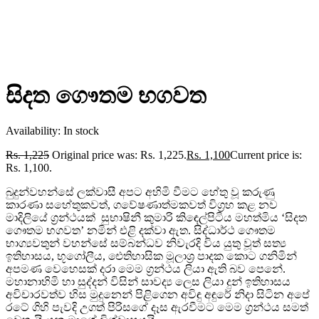
සිදත ගෞතම භගවත
Availability:
In stock
Rs.
1,225
Original price was: Rs. 1,225.
Rs.
1,100
Current price is:
Rs. 1,100.
බුදුන්වහන්සේ ලක්වාසී අපට අහිමි වීමට හේතු වූ කරුණු
කාරණා සහේතුකවත්, ගවේෂණාත්මකවත් විග්‍රහ කළ නව
මාදිලියේ ග්‍රන්ථයක් සුභාෂිනී කුමාරි කිඳෙල්පිටිය මහත්මිය ‘සිදත
ගෞතම භගවත’ නමින් එළි දක්වා ඇත. සිද්ධාර්ථ ගෞතම
භාග්‍යවතුන් වහන්සේ සම්බන්ධව නිවැරදි විය යුතු වූත් සත්‍ය
ඉතිහාසය, භූගෝලීය, ඓතිහාසික මූලාශ්‍ර පාදක කොට ගනිමින්
අපමණ වෙහෙසක් දරා මෙම ග්‍රන්ථය ලියා ඇති බව පෙනේ.
මහානාහිමි හා සුද්දන් විසින් සාවද්‍ය ලෙස ලියා දුන් ඉතිහාසය
අවිචාරවත්ව හිස මුදුනෙන් පිළිගෙන අවිඳු අඳුරේ නිදා සිටින අපේ
රටේ ගිහි පැවදි උගත් පිරිසගේ දෑස ඇරවීමට මෙම ග්‍රන්ථය සමත්