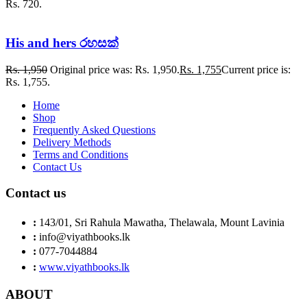
Rs. 720.
His and hers රහසක්
Rs.
1,950
Original price was: Rs. 1,950.
Rs.
1,755
Current price is:
Rs. 1,755.
Home
Shop
Frequently Asked Questions
Delivery Methods
Terms and Conditions
Contact Us
Contact us
:
143/01, Sri Rahula Mawatha, Thelawala, Mount Lavinia
:
info@viyathbooks.lk
:
077-7044884
:
www.viyathbooks.lk
ABOUT