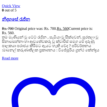
Quick View
0
out of 5
නිදහසේ රැජින
Rs.
700
Original price was: Rs. 700.
Rs.
560
Current price is:
Rs. 560.
තම මෑණියන් වූ ටේට් රැජින , සැමියා වූ සීක්වෙන්, සුරතලා වූ
සිනාසෙන්නා හා ආවතේවකරු වූ ක්වාරිස් සමග මේ දරුණු
පාලකයා පරාජය කිරීමට ඇයට හැකි වේද ? පරිවර්තනය
:මානෙල් කරුණාතිලක ප්‍රකාශනය : විජේසූරිය ග්‍රන්ථ කේන්ද්‍රය
Read more