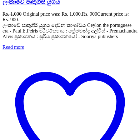
ලංකාවේ පෘතුගීසි යුගය
Rs.
1,000
Original price was: Rs. 1,000.
Rs.
900
Current price is:
Rs. 900.
ලංකාවේ පෘතුගීසි යුගය දෙවන කාණ්ඩය Ceylon the portuguese
era - Paul E.Peiris පරිවර්තනය : ප්‍රේමචන්ද්‍ර අල්විස් - Premachandra
Alvis ප්‍රකාශනය : සූරිය ප්‍රකාශකයෝ - Sooriya publishers
Read more