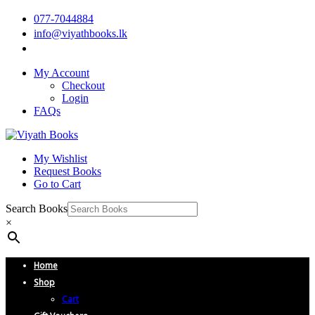
077-7044884
info@viyathbooks.lk
My Account
Checkout
Login
FAQs
My Wishlist
Request Books
Go to Cart
Search Books
×
Home
Shop
Cart