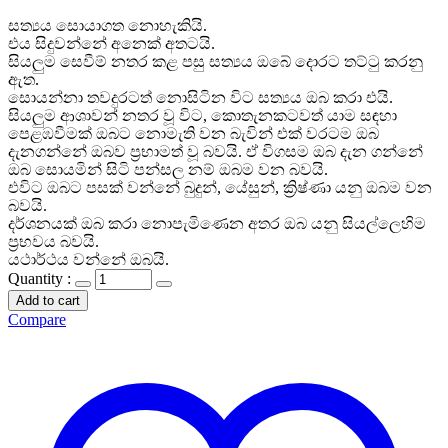
සත්‍යය සොයාගත නොහැකියි.
එය සිදුවන්නේ අනෙක් අතටයි.
සියලුම සෙවීම් නතර කළ පසු සත්‍යය ඔබේ දොරට තට්ටු කරනු
ඇත.
සොයන්නා තවදුරටත් නොසිටින විට සත්‍යය ඔබ කරා එයි.
සියලුම ආශාවන් නතර වූ විට, කොතැනකටවත් යාම සඳහා
පෙළඹවීමක් ඔබට නොමැති වන බැවින් එක් වරටම ඔබ
දැනගන්නේ ඔබව ප්‍රභාමත් වූ බවයි. ඒ විගසම ඔබ දැන ගන්නේ
ඔබ සොයමින් සිටි පන්සල නම් ඔබම වන බවයි.
එවිට ඔබට පසක් වන්නේ බුදුන්, යේසුන්, ක්‍රිෂ්ණා යනු ඔබම වන
බවයි.
දර්ශනයක් ඔබ කරා නොපැමිණෙන අතර ඔබ යනු සියල්ලෙහිම
ප්‍රභවය බවයි.
යථාර්ථය වන්නේ ඔබයි.
Quantity :
Add to cart
Compare