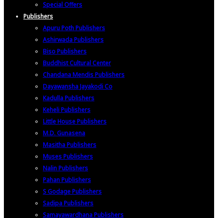
Special Offers
Publishers
Apuru Poth Publishers
Ashirwada Publishers
Biso Publishers
Buddhist Cultural Center
Chandana Mendis Publishers
Dayawansha Jayakodi Co
Kadulla Publishers
Keheli Publishers
Little House Publishers
M.D. Gunasena
Masitha Publishers
Muses Publishers
Nalin Publishers
Pahan Publishers
S Godage Publishers
Sadipa Publishers
Samayawardhana Publishers