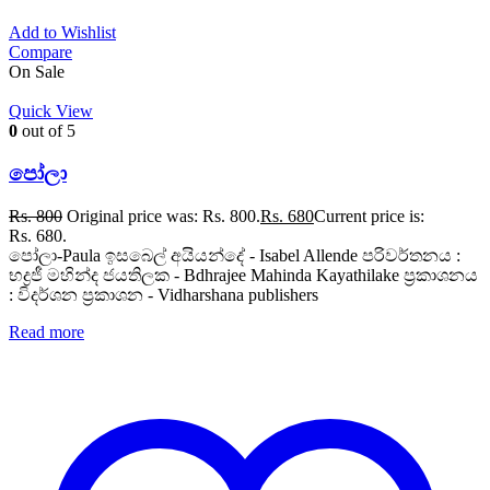
Add to Wishlist
Compare
On Sale
Quick View
0
out of 5
පෝලා
Rs.
800
Original price was: Rs. 800.
Rs.
680
Current price is:
Rs. 680.
පෝලා-Paula ඉසබෙල් අයියන්දේ - Isabel Allende පරිවර්තනය :
භද්‍රජී මහින්ද ජයතිලක - Bdhrajee Mahinda Kayathilake ප්‍රකාශනය
: විදර්ශන ප්‍රකාශන - Vidharshana publishers
Read more