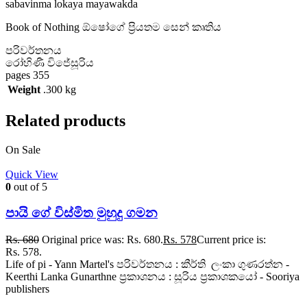
sabavinma lokaya mayawakda
Book of Nothing ඕෂෝගේ ප්‍රියතම සෙන් කෘතිය
පරිවර්තනය
රෝහිණී විජේසූරිය
pages 355
Weight
.300 kg
Related products
On Sale
Quick View
0
out of 5
පායි ගේ විස්මිත මුහුදු ගමන
Rs.
680
Original price was: Rs. 680.
Rs.
578
Current price is:
Rs. 578.
Life of pi - Yann Martel's පරිවර්තනය : කීර්ති ලංකා ගුණරත්න -
Keerthi Lanka Gunarthne ප්‍රකාශනය : සූරිය ප්‍රකාශකයෝ - Sooriya
publishers