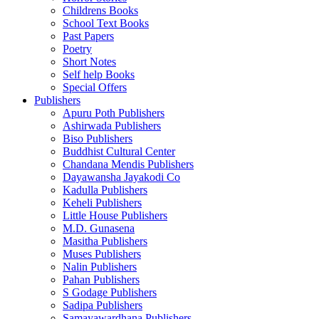
Childrens Books
School Text Books
Past Papers
Poetry
Short Notes
Self help Books
Special Offers
Publishers
Apuru Poth Publishers
Ashirwada Publishers
Biso Publishers
Buddhist Cultural Center
Chandana Mendis Publishers
Dayawansha Jayakodi Co
Kadulla Publishers
Keheli Publishers
Little House Publishers
M.D. Gunasena
Masitha Publishers
Muses Publishers
Nalin Publishers
Pahan Publishers
S Godage Publishers
Sadipa Publishers
Samayawardhana Publishers