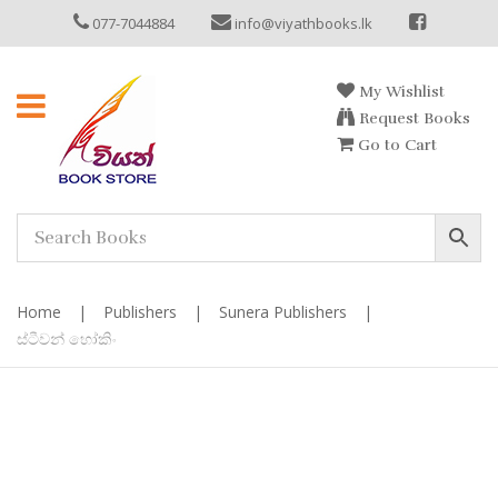
077-7044884
info@viyathbooks.lk
My Wishlist
Request Books
Go to Cart
Home
|
Publishers
|
Sunera Publishers
|
ස්ටීවන් හෝකිං