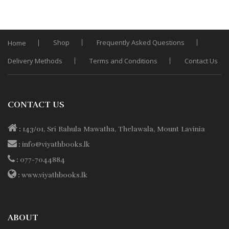
price
price
was:
is:
Rs. 1,350.
Rs. 1,215.
Shop
Frequently Asked Questions
Home
Delivery Methods
Terms and Conditions
Contact Us
CONTACT US
:
143/01, Sri Rahula Mawatha, Thelawala, Mount Lavinia
:
info@viyathbooks.lk
:
077-7044884
:
www.viyathbooks.lk
ABOUT