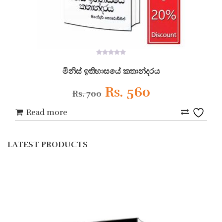
0
out
මිනිස් ඉතිහාසයේ කතාන්දරය
of
5
Original
Current
Rs.
560
Rs.
700
price
price
Read more
Add
was:
is:
to
LATEST PRODUCTS
Wishlist
Rs. 700.
Rs. 560.