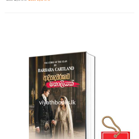
price
price
was:
is:
Rs. 2,000.
Rs. 1,600.