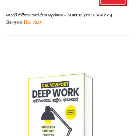
හෙදර් නිම්නයෙන් එහා ලෝකය – Martha years book 04
Original
Current
Rs.
720
Rs.
900
price
price
was:
is:
Rs. 900.
Rs. 720.