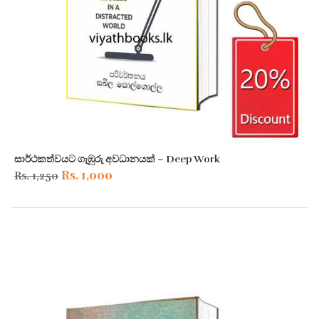
සාර්ථකත්වයට ගැඹුරු අවධානයක් – Deep Work
Original
Current
Rs.
1,000
Rs.
1,250
price
price
was:
is:
Rs. 1,250.
Rs. 1,000.