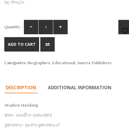
පළ කළේය .
Quantity :
AD
ADD TO CART
TO
Categories:
Biographies
,
Educational
,
Sunera Publishers
WIS
DESCRIPTION
ADDITIONAL INFORMATION
Stephen Hawking
කතෘ : සමරසිංහ ගුණසේකර
ප්‍රකාශනය : සුනෙර ප්‍රකාශකයෝ