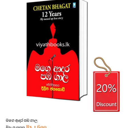
මගෙ ආදර පඹ ගාල
Original
Current
Rs.
1,600
Rs.
2,000