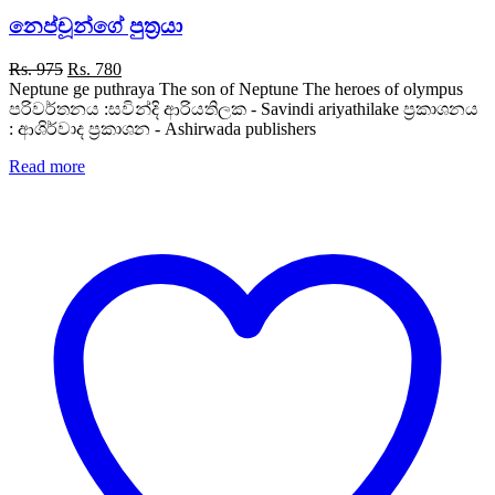
නෙප්චූන්ගේ පුත්‍රයා
Original
Current
Rs.
975
Rs.
780
price
price
Neptune ge puthraya The son of Neptune The heroes of olympus
was:
is:
පරිවර්තනය :සවින්දි ආරියතිලක - Savindi ariyathilake ප්‍රකාශනය
Rs. 975.
Rs. 780.
: ආශිර්වාද ප්‍රකාශන - Ashirwada publishers
Read more