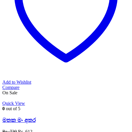
Add to Wishlist
Compare
On Sale
Quick View
0
out of 5
මතක මං අතර
Original
Current
Rs.
720
Rs.
612