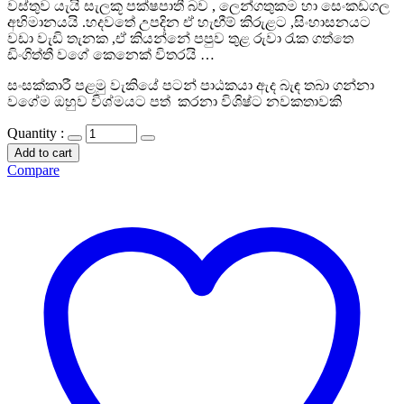
වස්තුව යැයි සැලකූ පක්ෂපාතී බව , ලෙන්ගතුකම හා සෙංකඩගල
අභිමානයයි .හදවතේ උපදින ඒ හැඟීම් කිරුළට ,සිංහාසනයට
වඩා වැඩි තැනක ,ඒ කියන්නේ පපුව තුළ රුවා රැක ගත්තෙ
ඩිංගිත්තී වගේ කෙනෙක් විතරයි …
සංසක්කාරී පළමු වැකියේ පටන් පාඨකයා ඇද බැඳ තබා ගන්නා
වගේම ඔහුව විශ්මයට පත් කරනා විශිෂ්ට නවකතාවකි
Quantity :
Add to cart
Compare