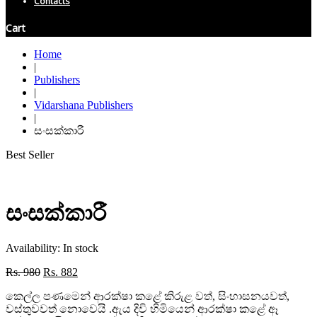
Contacts
Cart
Home
|
Publishers
|
Vidarshana Publishers
|
සංසක්කාරී
Best Seller
සංසක්කාරී
Availability:
In stock
Original
Current
Rs.
980
Rs.
882
price
price
කෙල්ල පණමෙන් ආරක්ෂා කළේ කිරුළ වත්, සිංහාසනයවත්,
was:
is:
වස්තුවවත් නොවෙයි .ඇය දිවි හිමියෙන් ආරක්ෂා කළේ ඈ
Rs. 980.
Rs. 882.