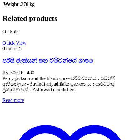
Weight
.278 kg
Related products
On Sale
Quick View
0
out of 5
පර්සි ජැක්සන් සහ ටයිටන්ගේ ශාපය
Original
Current
Rs.
600
Rs.
480
price
price
Percy jackson and the titan's curse පරිවර්තනය : සවින්දි
was:
is:
ආරියතිලක - Savindi ariyathilake ප්‍රකාශනය : ආශිර්වාද
Rs. 600.
Rs. 480.
ප්‍රකාශකයෝ - Ashirwada publishers
Read more