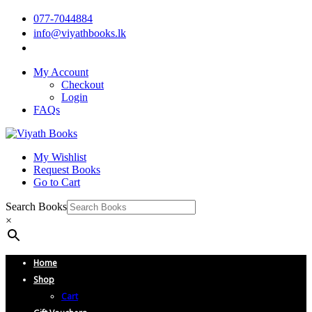
077-7044884
info@viyathbooks.lk
My Account
Checkout
Login
FAQs
My Wishlist
Request Books
Go to Cart
Search Books
×
Home
Shop
Cart