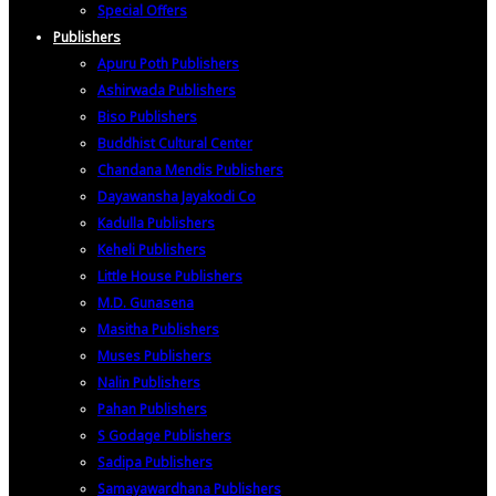
Special Offers
Publishers
Apuru Poth Publishers
Ashirwada Publishers
Biso Publishers
Buddhist Cultural Center
Chandana Mendis Publishers
Dayawansha Jayakodi Co
Kadulla Publishers
Keheli Publishers
Little House Publishers
M.D. Gunasena
Masitha Publishers
Muses Publishers
Nalin Publishers
Pahan Publishers
S Godage Publishers
Sadipa Publishers
Samayawardhana Publishers