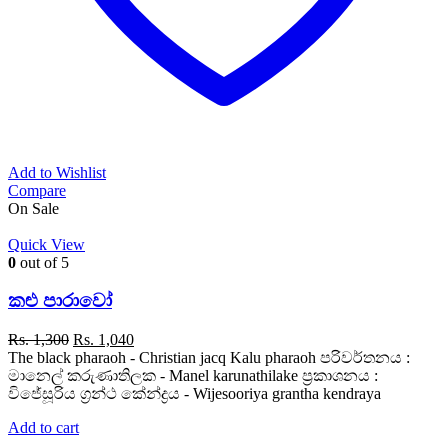
Add to Wishlist
Compare
On Sale
Quick View
0
out of 5
කළු පාරාවෝ
Original
Current
Rs.
1,300
Rs.
1,040
price
price
The black pharaoh - Christian jacq Kalu pharaoh පරිවර්තනය :
was:
is:
මානෙල් කරුණාතිලක - Manel karunathilake ප්‍රකාශනය :
Rs. 1,300.
Rs. 1,040.
විජේසූරිය ග්‍රන්ථ කේන්ද්‍රය - Wijesooriya grantha kendraya
Add to cart