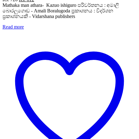
price
price
Mathaka man athara- Kazuo ishiguro පරිවර්තනය : අමාලි
was:
is:
බොරලුගොඩ - Amali Boralugoda ප්‍රකාශනය : විදර්ශන
Rs. 720.
Rs. 612.
ප්‍රකාශනයකි - Vidarshana publishers
Read more