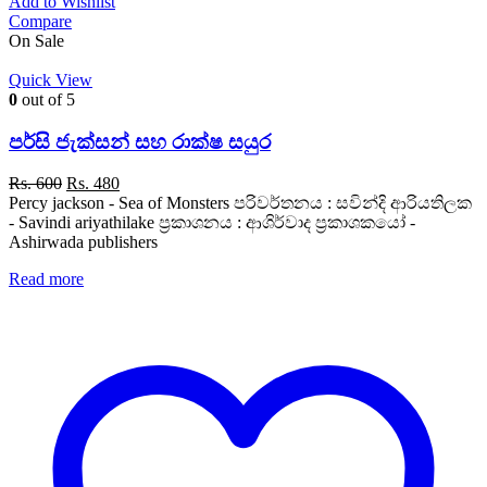
Add to Wishlist
Compare
On Sale
Quick View
0
out of 5
පර්සි ජැක්සන් සහ රාක්ෂ සයුර
Original
Current
Rs.
600
Rs.
480
price
price
Percy jackson - Sea of Monsters පරිවර්තනය : සවින්දි ආරියතිලක
was:
is:
- Savindi ariyathilake ප්‍රකාශනය : ආශිර්වාද ප්‍රකාශකයෝ -
Rs. 600.
Rs. 480.
Ashirwada publishers
Read more