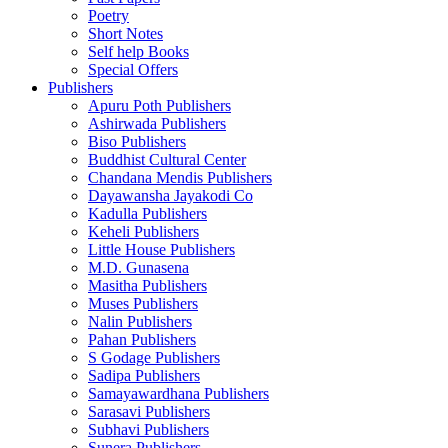
Poetry
Short Notes
Self help Books
Special Offers
Publishers
Apuru Poth Publishers
Ashirwada Publishers
Biso Publishers
Buddhist Cultural Center
Chandana Mendis Publishers
Dayawansha Jayakodi Co
Kadulla Publishers
Keheli Publishers
Little House Publishers
M.D. Gunasena
Masitha Publishers
Muses Publishers
Nalin Publishers
Pahan Publishers
S Godage Publishers
Sadipa Publishers
Samayawardhana Publishers
Sarasavi Publishers
Subhavi Publishers
Sunera Publishers