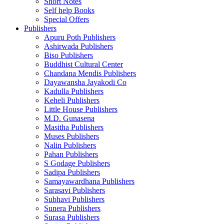
Short Notes
Self help Books
Special Offers
Publishers
Apuru Poth Publishers
Ashirwada Publishers
Biso Publishers
Buddhist Cultural Center
Chandana Mendis Publishers
Dayawansha Jayakodi Co
Kadulla Publishers
Keheli Publishers
Little House Publishers
M.D. Gunasena
Masitha Publishers
Muses Publishers
Nalin Publishers
Pahan Publishers
S Godage Publishers
Sadipa Publishers
Samayawardhana Publishers
Sarasavi Publishers
Subhavi Publishers
Sunera Publishers
Surasa Publishers