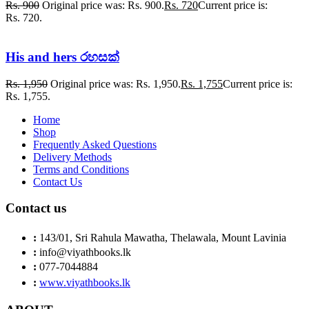
Rs.
900
Original price was: Rs. 900.
Rs.
720
Current price is:
Rs. 720.
His and hers රහසක්
Rs.
1,950
Original price was: Rs. 1,950.
Rs.
1,755
Current price is:
Rs. 1,755.
Home
Shop
Frequently Asked Questions
Delivery Methods
Terms and Conditions
Contact Us
Contact us
:
143/01, Sri Rahula Mawatha, Thelawala, Mount Lavinia
:
info@viyathbooks.lk
:
077-7044884
:
www.viyathbooks.lk