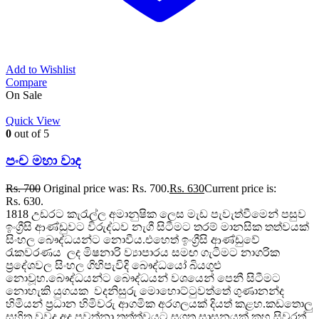
Add to Wishlist
Compare
On Sale
Quick View
0
out of 5
පංච මහා වාද
Rs.
700
Original price was: Rs. 700.
Rs.
630
Current price is:
Rs. 630.
1818 උඩරට කැරැල්ල අමානුෂික ලෙස මැඩ පැවැත්වීමෙන් පසුව
ඉංග්‍රීසි ආණ්ඩුවට විරුද්ධව නැගී සිටීමට තරම් මානසික තත්වයක්
සිංහල බෞද්ධයන්ට නොවීය.එහෙත් ඉංග්‍රීසි ආණ්ඩුවේ
රැකවරණය ලද මිෂනාරි ව්‍යාපාරය සමඟ ගැටීමට නාගරික
ප්‍රදේශවල සිංහල ගිහිපැවිදි බෞද්ධයෝ බියගුළු
නොවූහ.බෞද්ධයන්ට බෞද්ධයන් වශයෙන් පෙනී සිටීමට
නොහැකි යුගයක වදනිසුරු මොහොට්ටුවත්තේ ගුණානන්ද
හිමියන් ප්‍රධාන හිමිවරු ආගමික අරගලයක් දියත් කළහ.කඩතොලු
සහිත වුවද අද පවත්නා තත්ත්වයට සුගත සාසනයක් කහ සිවුරත්