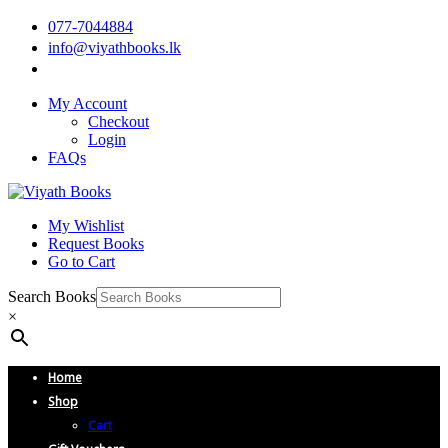
077-7044884
info@viyathbooks.lk
My Account
Checkout
Login
FAQs
My Wishlist
Request Books
Go to Cart
Search Books
×
Home
Shop
Cart