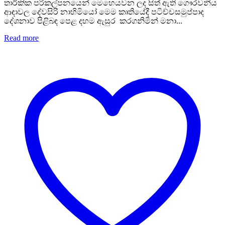
තාර්කික පරිකල්පනයෙන් මෙහෙයවන ලද සිත් ඇති ගෞරවනීය
ආඳාවල දේවසිරි නාහිමියෝ මෙම කෘතියේදී පටිච්චසමුප්පාද
දේශනාව පිළිබඳ පෙළ දහම ඇසුර කරගනිමින් මනා...
Read more