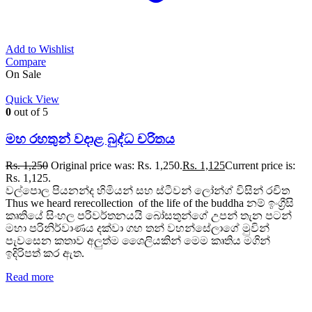
Add to Wishlist
Compare
On Sale
Quick View
0
out of 5
මහ රහතුන් වදාළ බුද්ධ චරිතය
Rs.
1,250
Original price was: Rs. 1,250.
Rs.
1,125
Current price is:
Rs. 1,125.
වල්පොල පියනන්ද හිමියන් සහ ස්ටීවන් ලෝන්ග් විසින් රචිත
Thus we heard rerecollection of the life of the buddha නම් ඉංග්‍රීසි
කෘතියේ සිංහල පරිවර්තනයයි බෝසතුන්ගේ උපන් තැන පටන්
මහා පරිනිර්වාණය දක්වා ගහ තන් වහන්සේලාගේ මුවින්
පැවසෙන කතාව අලුත්ම ශෛලියකින් මෙම කෘතිය මගින්
ඉදිරිපත් කර ඇත.
Read more