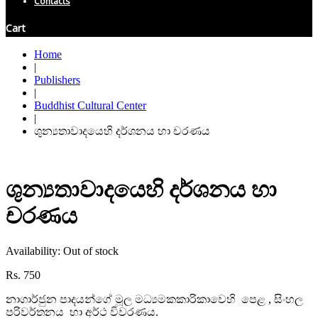
Contacts
Cart
Home
|
Publishers
|
Buddhist Cultural Center
|
ශුන්‍යතාවාදයෙහි දර්ශනය හා චරණය
ශුන්‍යතාවාදයෙහි දර්ශනය හා
චරණය
Availability:
Out of stock
Rs.
750
නාගාර්ජුන පාදයන්ගේ මූල මධ්‍යමකකාරිකාවෙහි පෙළ , සිංහල
පරිවර්තනය හා අර්ථ විවරණය.