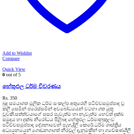
Add to Wishlist
Compare
Quick View
0
out of 5
හේතුඵල ධර්ම විවරණය
Rs.
350
බුදු සමයාගත මූලික ධර්ම සංකල්ප අතුරෙහි පටිච්චසමුප්පාද වූ
කලී සෙමින් පරෙස්සමින් අවබෝධයෙන් වටහා ගත යුතු
වූවකි.සත්ත්වයාගේ සසර පැවැත්ම හා නැවැත්ම හෙවත් දුක්ඛ
සමුදය හා දුක්ඛ නිරෝධය පිළිබඳ හේතුඵල ධර්මානුකූලව
පටිච්චසමුප්පාද දේශනාවෙන් පැහැදිලි කෙරේ.ධර්ම ශාස්ත්‍රිය
අධ්‍යයනයෙන් ගොඩනගාගත් නිරවුල් දැනුමකින් හා ගවේෂණශීලී