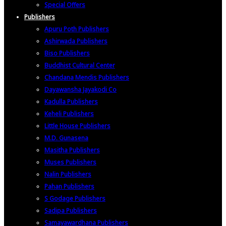
Special Offers
Publishers
Apuru Poth Publishers
Ashirwada Publishers
Biso Publishers
Buddhist Cultural Center
Chandana Mendis Publishers
Dayawansha Jayakodi Co
Kadulla Publishers
Keheli Publishers
Little House Publishers
M.D. Gunasena
Masitha Publishers
Muses Publishers
Nalin Publishers
Pahan Publishers
S Godage Publishers
Sadipa Publishers
Samayawardhana Publishers