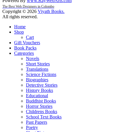
Powered By
www
.
RayWebArts
.
com
The Best Web Designers in Colombo
Copyright © 2026
Viyath Books
.
All rights reserved.
Home
Shop
Cart
Gift Vouchers
Book Packs
Categories
Novels
Short Stories
Translations
Science Fictions
Biographies
Detective Stories
History Books
Educational
Buddhist Books
Horror Stories
Childrens Books
School Text Books
Past Papers
Poetry