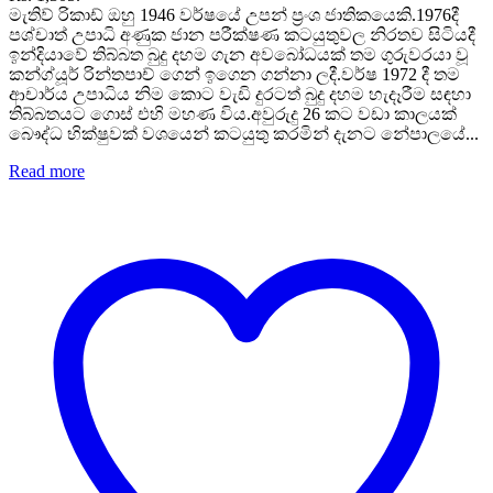
මැතිව් රිකාඩ් ඔහු 1946 වර්ෂයේ උපන් ප්‍රංශ ජාතිකයෙකි.1976දී
පශ්චාත් උපාධි අණුක ජාන පරීක්ෂණ කටයුතුවල නිරතව සිටියදී
ඉන්දියාවේ තිබ්බත බුදු දහම ගැන අවබෝධයක් තම ගුරුවරයා වූ
කන්ග්යූර් රින්තපාච් ගෙන් ඉගෙන ගන්නා ලදී.වර්ෂ 1972 දී තම
ආචාර්ය උපාධිය නිම කොට වැඩි දුරටත් බුදු දහම හැදෑරීම සඳහා
තිබ්බතයට ගොස් එහි මහණ විය.අවුරුදු 26 කට වඩා කාලයක්
බෞද්ධ භික්ෂුවක් වශයෙන් කටයුතු කරමින් දැනට නේපාලයේ...
Read more