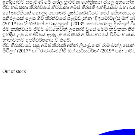
ඉන්දියාවට සපැමිණි මේ සරල ප
රාථමික ගෝත
රිකයා සියලූ අභියෝ
ශිව නවකතා ති
රත්වයේ නිර්මාතෘ අමිෂ් ති
රපති ඉන්දියාවේ මහා රා
ඉන් තෘප්තියක් නොලද හෙතෙම ග
රන්ථකරණයට පෙර ඉතිහාසය, ද
ප
රතිඵලයක් ලෙස ශිව ති
රත්වයේ පළමුවැන්න ‘දි ඉමෝට්ල්ස් ඔෆ් 
(2011* හා ‘දි ඕත් ඔෆ් ද වායුපුත
රස්’ (2013* යන වසරවල දී නිකුත් 
එම තත්ත්වයට ඒමට බෙහෙවින් උපකාරී වූයේ මෙම නවකතා ති
ර
ඉන්දීය උප මහද්වීපය ඇතුළත පමණක් ආසියාකරයේ විවිධ භාෂාව
භාෂාවනට ද පරිවර්තනය වී තිබේ.
ශිව ති
රත්වයට පසු අමිෂ් ති
රපති අතින් ලියැවුණේ රාම චන්ද්
ර පොත
මිථිලා’ (2017* හා ‘රාවණ-එනිමි ඔෆ් ආර්යවර්ත’ (2019* යන නම්ව
Out of stock