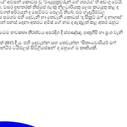
යේ’ අවසන් කොටස වූ ‘වායුපුත
රවරුන් ගේ ශපථය’ හි අඩංගු වෙයි.
ය. වසර දාහතරක් තිස්සේ බැංකු නිලධාරියකු ලෙස කටයුතු කළ ද
ඟවගත් අර්ථයන් ද සෙවීමට පෙලඹී තිබේ. එම හැදෑරීම්වල
වය සමගම එහි දෙවැනි හා තෙවැනි කොටස් ‘ද සීක
රට් ඔෆ් ද නාගාස්’
ලයන් පනස් දෙනා අතරට අමිෂ් ගේ නම ද ඇතුළත් කළ අතර ඔහුට
ි මෙම නවකතා ති
රත්වය අපරදිග දී ස්පාඤ්ඤ, පෘතුගීසි හා ප
රංශ වැනි
තේ 2015 දී ය. එහි දෙවැන්න සහ තෙවැන්න ‘සීතා-වොරියර් ඔෆ්
න්ටි
ර ටයිම්ලස් සිවිලිසේෂන්’ ද ඔහුගේ ම කෘතියකි.