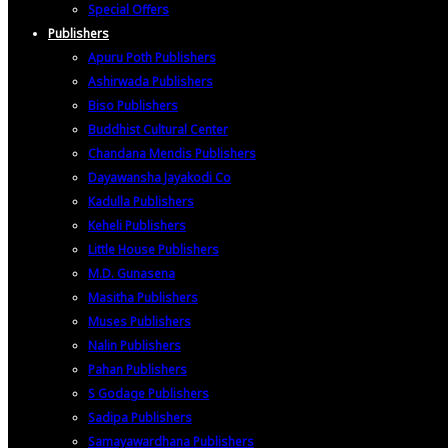
Special Offers
Publishers
Apuru Poth Publishers
Ashirwada Publishers
Biso Publishers
Buddhist Cultural Center
Chandana Mendis Publishers
Dayawansha Jayakodi Co
Kadulla Publishers
Keheli Publishers
Little House Publishers
M.D. Gunasena
Masitha Publishers
Muses Publishers
Nalin Publishers
Pahan Publishers
S Godage Publishers
Sadipa Publishers
Samayawardhana Publishers