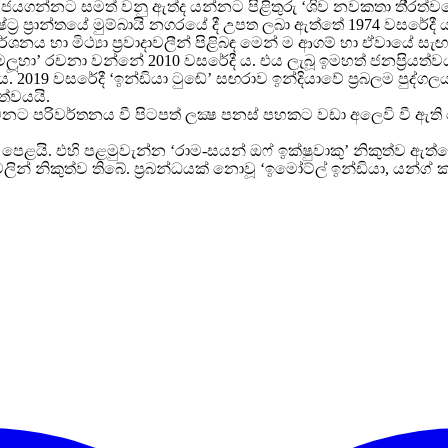
ග ජයගන්නට සමත් වනු ඇත්ද යන්නට පිළිතුරු ‘ශිව නවකතා ති
රත්ව
ෂ්ට
ර ප
රාන්තයේ මුම්බායි නගරයේ දී උපත ලබා ඇත්තේ 1974 වසරේදී 
ර්ශනය හා මිථ්
යා ප
රවාදාවලීන් පිළිබඳ මෙන් ම ආගම් හා ඒවායේ සැ
මෙලූහා’ රචනා වන්නේ 2010 වසරේදී ය. එය ලැබූ ඉමහත් ජනප
රියත්
විය. 2019 වසරේදී ‘ඉන්ඩියා ටුඬේ’ සඟරාව ඉන්දියාවේ ප
රබලම පුද්ග
ත්වයයි.
නට පරිවර්තනය වී පිටපත් ලක්
ෂ පනස් පහකට වඩා අලෙවි වී ඇත
් පෙළයි. එහි පළමුවැන්න ‘රාම-සයන් ඔෆ් ඉක්ෂුවාකු’ නිකුත්ව ඇත්
ලින් නිකුත්ව තිබේ. ප
රබන්ධයක් නොවූ ‘ඉමෝට්ල් ඉන්ඩියා, යන්ග් ක