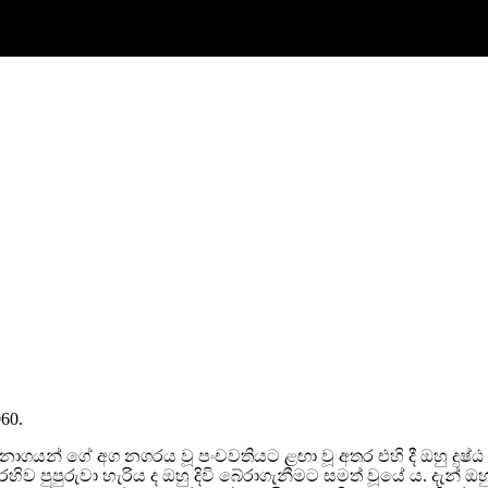
960.
හු නාගයන් ගේ අග නගරය වූ පංචවතියට ළඟා වූ අතර එහි දී ඔහු ද
ිව පුපුරුවා හැරිය ද ඔහු දිවි බේරාගැනීමට සමත් වූයේ ය. දැන් ඔහු