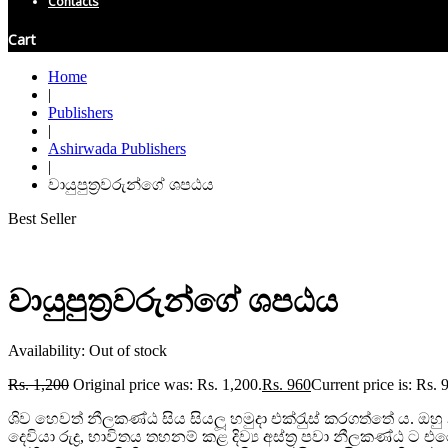
Contacts
Cart
Home
|
Publishers
|
Ashirwada Publishers
|
වායුපුත්‍රවරුන්ගේ ශපඨය
Best Seller
වායුපුත්‍රවරුන්ගේ ශපඨය
Availability:
Out of stock
Rs.
1,200
Original price was: Rs. 1,200.
Rs.
960
Current price is: Rs. 
ශිව හෙවත් නීලකණ්ඨ සිය සියලූ හමුදා එක්රැුස් කරගත්තේ ය. ඔ
දෙවියා රුද්
ර, භාවිතය තහනම් කළ දිව්
ය අස්ත
ර පවා නීලකණ්ඨ ට එරෙහ