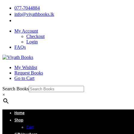
077-7044884
info@viyathbooks.lk
My Account
Checkout
Login
FAQs
My Wishlist
Request Books
Go to Cart
Search Books
×
Home
Shop
Cart