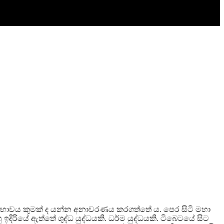
ුෂ්ඨ භාවය කුමක් ද යන්න අනාවරණය කරගත්තේ ය. පෙර සිටි මහා
 ඉදිරියේ ඇත්තේ ශුද්ධ යුද්ධයකි. ධර්ම යුද්ධයකි. ටිබෙටයේ සිට