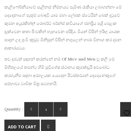
කැලිෆෝර්නියාවේ සැලිනස් නිම්නයට පැමිණ රැකියා ලබාගන්නා මේ
දෙදෙනාගේ පැතුම් බොඳවී යාම මහා ලේඛක ස්ටෙයින් බෙක් දුටුවේ
කුමන අයුරකින්ද? රොබර්ට් බර්න්ස් කවියාගේ ජනප්‍රිය පැදි පෙළක
දැක්වෙන කතා පිංචකින් හැඟවෙන පරිදිය. මීයන් විසින් ඉරිඟු යායක
සාදන ලද පුංචි කුඩුව මිනිසුන් විසින් නගුලෙන් හාරා විනාශ කර දමන
ආකාරයටය.
තව දුරටත් සඳහන් කරන්නේ නම් Of Mice and Men වූ කලී මේ
මිහිතලයේ තමන්ට හිමි සුවිශේෂ ස්ථානය කුමක්දැයි අවබෝධ
කරගැනීම සඳහා අරගලයක යෙදෙන පිටස්තරයන් දෙදෙනෙකුගේ
සම්භාව්‍ය වාචික චිත්‍ර සටහනයි.
Quantity :
AD
ADD TO CART