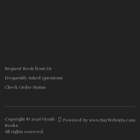
Request Book from Us
Frequently Asked Questions
Check Order Status
Copyright © 2026
Viyath
Powered By
www
.
RayWebArts
.
com
Books
.
The Best Web Designers in Colombo
All rights reserved.