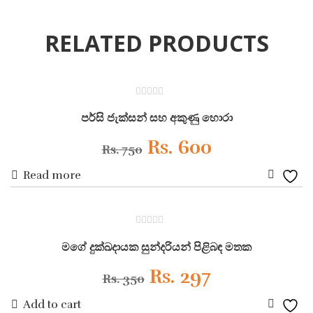
RELATED PRODUCTS
ON SALE
0
out
පර්සි ජැක්සන් සහ අකුණු හොරා
of
5
Original
Current
Rs.
600
Rs.
750
Read more
price
price
Add
was:
is:
to
ON SALE
0
Wishli
Rs. 750.
Rs. 600.
out
මගේ දුක්ඛදායක සුන්දරියන් පිළිබඳ මතක
of
5
Original
Current
Rs.
297
Rs.
350
Add to cart
price
price