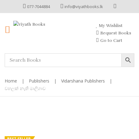
077-7044884
info@viyathbooks.lk
My Wishlist
Request Books
Go to Cart
Home
|
Publishers
|
Vidarshana Publishers
|
වහලක් නැති මාලිගාව
BEST SELLER