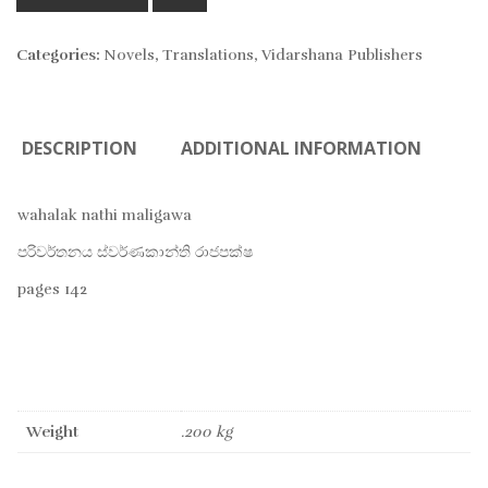
TO
Categories:
Novels
,
Translations
,
Vidarshana Publishers
WIS
DESCRIPTION
ADDITIONAL INFORMATION
wahalak nathi maligawa
පරිවර්තනය ස්වර්ණකාන්ති රාජපක්ෂ
pages 142
Weight
.200 kg