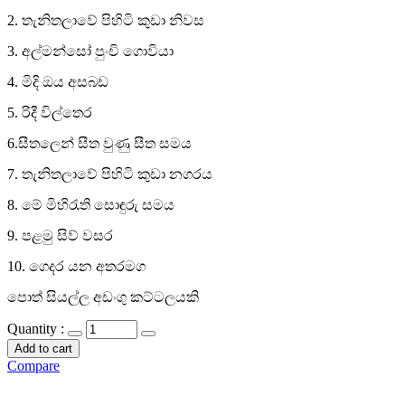
2. තැනිතලාවේ පිහිටි කුඩා නිවස
3. අල්මන්සෝ පුංචි ගොවියා
4. මිදි ඔය අසබඩ
5. රිදී විල්තෙර
6.සීතලෙන් සීත වුණු සීත සමය
7. තැනිතලාවේ පිහිටි කුඩා නගරය
8. මේ මිහිරැති සොඳුරු සමය
9. පළමු සිව් වසර
10. ගෙදර යන අතරමග
පොත් සියල්ල අඩංගු කට්ටලයකි
Quantity :
Add to cart
Compare