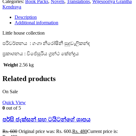
Categories:
Book Packs
,
Novels
,
Translations
,
Wijesooriya Grantha
Kendraya
Description
Additional information
Little house collection
පරිවර්තනය : ගංගා නිරෝෂිනී සුදුවැලිකන්ද
ප්‍රකාශනය : විජේසූරිය ග්‍රන්ථ කේන්ද්‍රය
Weight
2.56 kg
Related products
On Sale
Quick View
0
out of 5
පර්සි ජැක්සන් සහ ටයිටන්ගේ ශාපය
Rs.
600
Original price was: Rs. 600.
Rs.
480
Current price is: