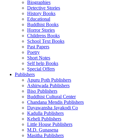
Biographies
Detective Stories
History Books
Educational
Buddhist Books
Horror Stories
Childrens Books
School Text Books
Past Papers
Poetry
Short Notes
Self help Books
Special Offers
Publishers
Apuru Poth Publishers
Ashirwada Publishers
Biso Publishers
Buddhist Cultural Center
Chandana Mendis Publishers
Dayawansha Jayakodi Co
Kadulla Publishers
Keheli Publishers
Little House Publishers
M.D. Gunasena
Masitha Publishers