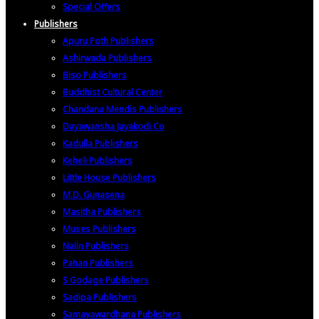
Special Offers
Publishers
Apuru Poth Publishers
Ashirwada Publishers
Biso Publishers
Buddhist Cultural Center
Chandana Mendis Publishers
Dayawansha Jayakodi Co
Kadulla Publishers
Keheli Publishers
Little House Publishers
M.D. Gunasena
Masitha Publishers
Muses Publishers
Nalin Publishers
Pahan Publishers
S Godage Publishers
Sadipa Publishers
Samayawardhana Publishers