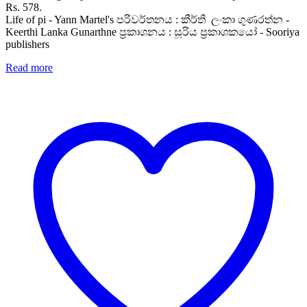
Rs. 578.
Life of pi - Yann Martel's පරිවර්තනය : කීර්ති ලංකා ගුණරත්න -
Keerthi Lanka Gunarthne ප්‍රකාශනය : සූරිය ප්‍රකාශකයෝ - Sooriya
publishers
Read more