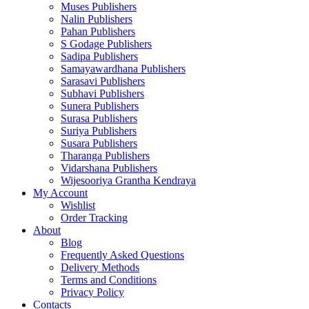
Muses Publishers
Nalin Publishers
Pahan Publishers
S Godage Publishers
Sadipa Publishers
Samayawardhana Publishers
Sarasavi Publishers
Subhavi Publishers
Sunera Publishers
Surasa Publishers
Suriya Publishers
Susara Publishers
Tharanga Publishers
Vidarshana Publishers
Wijesooriya Grantha Kendraya
My Account
Wishlist
Order Tracking
About
Blog
Frequently Asked Questions
Delivery Methods
Terms and Conditions
Privacy Policy
Contacts