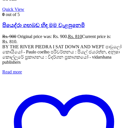
Quick View
0
out of 5
පියෙද්රා ගඟබඩ හිඳ මම වැළපුනෙමි
Rs.
900
Original price was: Rs. 900.
Rs.
810
Current price is:
Rs. 810.
BY THE RIVER PIEDRA I SAT DOWN AND WEPT පාවුලෝ
කොයියෝ - Paulo coelho පරිවර්තනය : පියල් ජයරත්න, අනූෂා
කොල්ලූරේ ප්‍රකාශනය : විදර්ශන ප්‍රකාශකයෝ - vidarshana
publishers
Read more