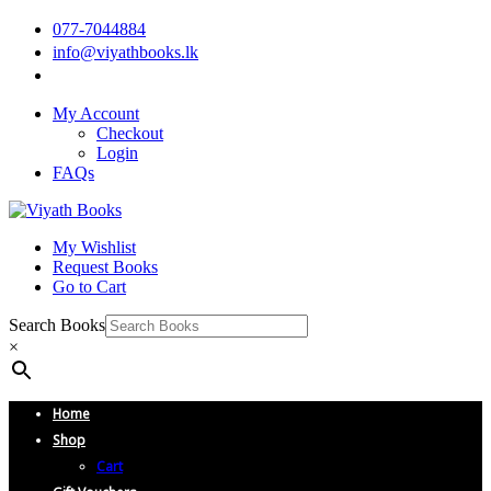
077-7044884
info@viyathbooks.lk
My Account
Checkout
Login
FAQs
My Wishlist
Request Books
Go to Cart
Search Books
×
Home
Shop
Cart