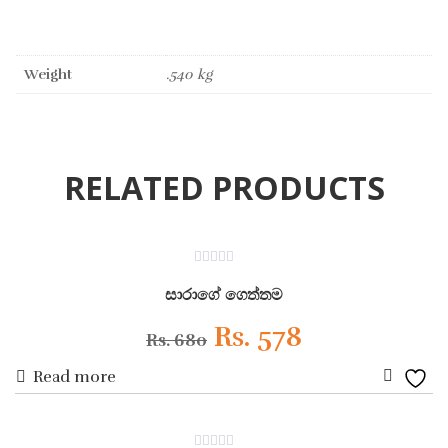
Weight
.540 kg
RELATED PRODUCTS
ON SALE
0
out
සාරාගේ ගෙත්තම
of
5
Original
Current
Rs.
578
Rs.
680
Read more
price
price
Add
was:
is:
to