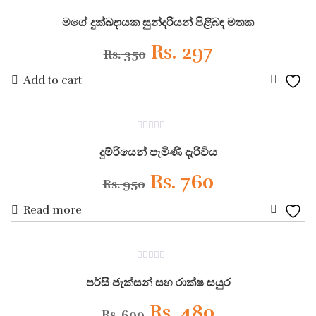
ON SALE
0
Wishli
Rs. 680.
Rs. 578.
out
මගේ දුක්ඛදායක සුන්දරියන් පිළිබඳ මතක
of
5
Original
Current
Rs.
297
Rs.
350
Add to cart
price
price
Add
was:
is:
to
ON SALE
0
Wishli
Rs. 350.
Rs. 297.
out
දුම්රියෙන් පැමිණි දැරිවිය
of
5
Original
Current
Rs.
760
Rs.
950
Read more
price
price
Add
was:
is:
to
ON SALE
0
Wishli
Rs. 950.
Rs. 760.
out
පර්සි ජැක්සන් සහ රාක්ෂ සයුර
of
5
Original
Current
Rs.
480
Rs.
600