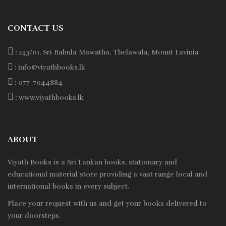
CONTACT US
:
143/01, Sri Rahula Mawatha, Thelawala, Mount Lavinia
:
info@viyathbooks.lk
:
077-7044884
:
www.viyathbooks.lk
ABOUT
Viyath Books is a
Sri Lankan
books, stationary and
educational material store providing a vast range local and
international books in every subject.
Place your request with us and get your books delivered to
your doorsteps.