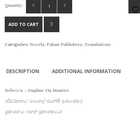
Quantity :
AD
ADD TO CART
TO
Categories:
Novels
,
Pahan Publishers
,
Translations
WIS
DESCRIPTION
ADDITIONAL INFORMATION
Rebecca – Daphne Du Maurier
පරිවර්තනය : මානෙල් ජයන්ති ගුණසේකර
ප්‍රකාශනය : පහන් ප්‍රකාශකයෝ