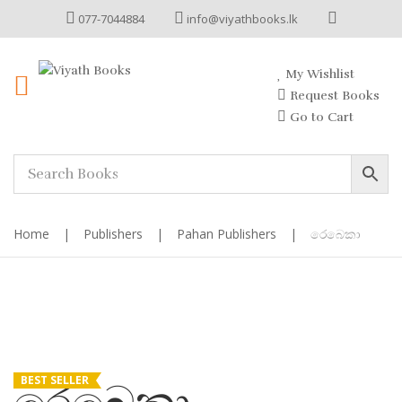
077-7044884
info@viyathbooks.lk
My Wishlist
Request Books
Go to Cart
Home
|
Publishers
|
Pahan Publishers
|
රෙබෙකා
BEST SELLER