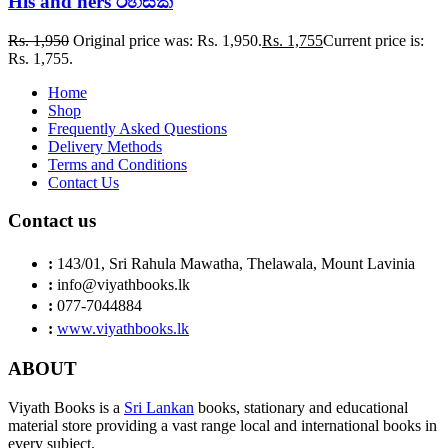
His and hers රහසක්
Rs.
1,950
Original price was: Rs. 1,950.
Rs.
1,755
Current price is:
Rs. 1,755.
Home
Shop
Frequently Asked Questions
Delivery Methods
Terms and Conditions
Contact Us
Contact us
:
143/01, Sri Rahula Mawatha, Thelawala, Mount Lavinia
:
info@viyathbooks.lk
:
077-7044884
:
www.viyathbooks.lk
ABOUT
Viyath Books is a
Sri Lankan
books, stationary and educational
material store providing a vast range local and international books in
every subject.