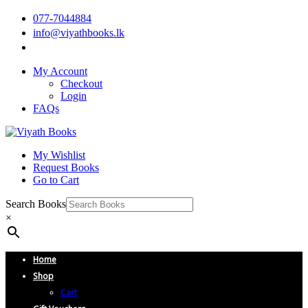
077-7044884
info@viyathbooks.lk
My Account
Checkout
Login
FAQs
My Wishlist
Request Books
Go to Cart
Search Books
×
Home
Shop
Cart