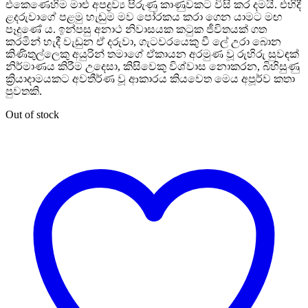
එකෙණෙහිම මාළු අපද්‍රව්‍ය පිරුණු කාණුවකට විසි කර දමයි. එහිදී
ළදරුවාගේ පළමු හැඬුම මව පෝරකය කරා ගෙන යාමට මඟ
පෑදුණේ ය. ඉන්පසු අනාථ නිවාසයක කටුක ජීවිතයක් ගත
කරමින් හැදී වැඩුන ඒ දරුවා, ගැටවරයෙකු වී ලේ උරා බොන
කිණිතුල්ලෙකු අයුරින් තමාගේ ඒකායන අරමුණ වූ රුහිරු සුවඳක්
නිර්මාණය කිරීම උදෙසා, කිසිවෙකු විශ්වාස නොකරන, බිහිසුණු
ක්‍රියාදාමයකට අවතීර්ණ වූ ආකාරය කියවෙත මෙය අපූර්ව කතා
පුවතකි.
Out of stock