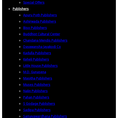
Special Offers
Publishers
Apuru Poth Publishers
Ashirwada Publishers
Biso Publishers
Buddhist Cultural Center
Chandana Mendis Publishers
Dayawansha Jayakodi Co
Kadulla Publishers
Keheli Publishers
Little House Publishers
M.D. Gunasena
Masitha Publishers
Muses Publishers
Nalin Publishers
Pahan Publishers
S Godage Publishers
Sadipa Publishers
Samayawardhana Publishers