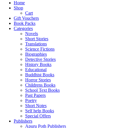
Home
Shop
Cart
Gift Vouchers
Book Packs
Categories
Novels
Short Stories
Translations
Science Fictions
Biographies
Detective Stories
History Books
Educational
Buddhist Books
Horror Stories
Childrens Books
School Text Books
Past Papers
Poetry
Short Notes
Self help Books
Special Offers
Publishers
Apuru Poth Publishers