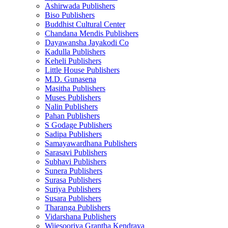
Ashirwada Publishers
Biso Publishers
Buddhist Cultural Center
Chandana Mendis Publishers
Dayawansha Jayakodi Co
Kadulla Publishers
Keheli Publishers
Little House Publishers
M.D. Gunasena
Masitha Publishers
Muses Publishers
Nalin Publishers
Pahan Publishers
S Godage Publishers
Sadipa Publishers
Samayawardhana Publishers
Sarasavi Publishers
Subhavi Publishers
Sunera Publishers
Surasa Publishers
Suriya Publishers
Susara Publishers
Tharanga Publishers
Vidarshana Publishers
Wijesooriya Grantha Kendraya