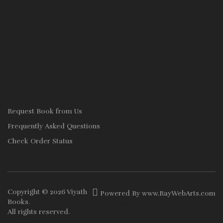
Request Book from Us
Frequently Asked Questions
Check Order Status
Copyright © 2026
Viyath
Powered By
www
.
RayWebArts
.
com
Books
.
The Best Web Designers in Colombo
All rights reserved.