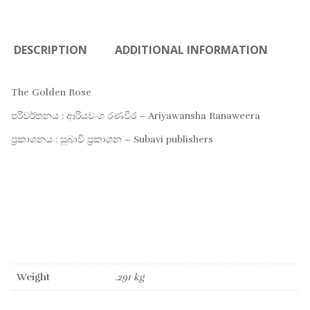
DESCRIPTION
ADDITIONAL INFORMATION
The Golden Rose
පරිවර්තනය : ආරියවංශ රණවීර – Ariyawansha Ranaweera
ප්‍රකාශනය : සුබාවි ප්‍රකාශන – Subavi publishers
Weight
.291 kg