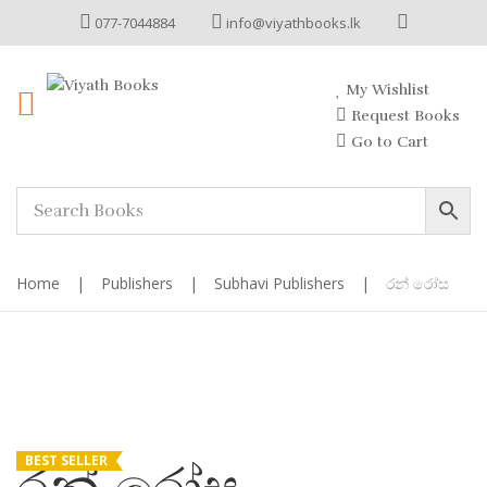
077-7044884
info@viyathbooks.lk
My Wishlist
Request Books
Go to Cart
Home
|
Publishers
|
Subhavi Publishers
|
රන් රෝස
BEST SELLER