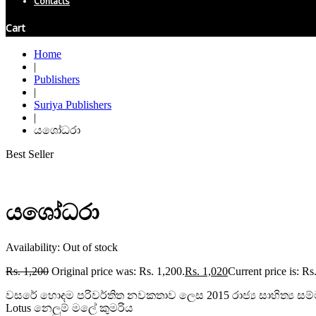
Contacts
Cart
Home
|
Publishers
|
Suriya Publishers
|
යශෝධරා
Best Seller
යශෝධරා
Availability:
Out of stock
Rs.
1,200
Original price was: Rs. 1,200.
Rs.
1,020
Current price is: Rs
වසරේ හොදම පරිවර්තිත නවකතාව ලෙස 2015 රාජ්‍ය සාහිත්‍ය සම්
Lotus නෙලුම් මලේ කුමරිය