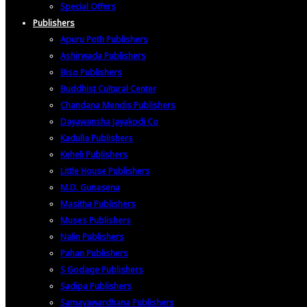
Special Offers
Publishers
Apuru Poth Publishers
Ashirwada Publishers
Biso Publishers
Buddhist Cultural Center
Chandana Mendis Publishers
Dayawansha Jayakodi Co
Kadulla Publishers
Keheli Publishers
Little House Publishers
M.D. Gunasena
Masitha Publishers
Muses Publishers
Nalin Publishers
Pahan Publishers
S Godage Publishers
Sadipa Publishers
Samayawardhana Publishers