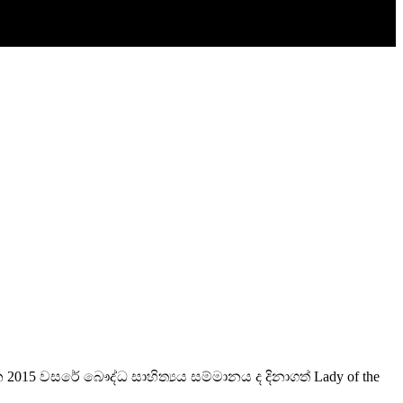
15 වසරේ බෞද්ධ සාහිත්‍යය සම්මානය ද දිනාගත් Lady of the