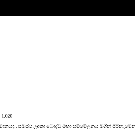
. 1,020.
මානයද , සමස්ථ ලoකා බෞද්ධ මහා සම්මේලනය මගින් පිරිනැමෙන 20