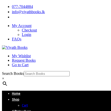
077-7044884
info@viyathbooks.lk
My Account
Checkout
Login
FAQs
My Wishlist
Request Books
Go to Cart
Search Books
×
Home
Shop
Cart